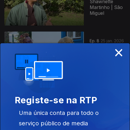
Shawnette
Martinho | São
Miguel
Ep. 8
25 jan. 2026
×
Neuza
Muzemba
António |
Graciosa
Registe-se na RTP
Ep. 7
11 jan. 2026
Stefania Daniele
| Graciosa
Uma única conta para todo o
serviço público de media