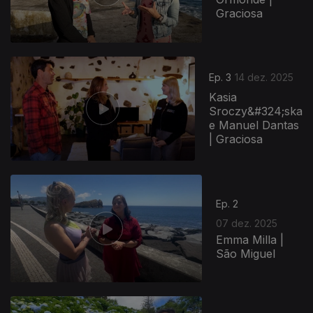
Graciosa
Ep. 3
14 dez. 2025
Kasia
Sroczy&#324;ska
e Manuel Dantas
| Graciosa
Ep. 2
07 dez. 2025
Emma Milla |
São Miguel
893192