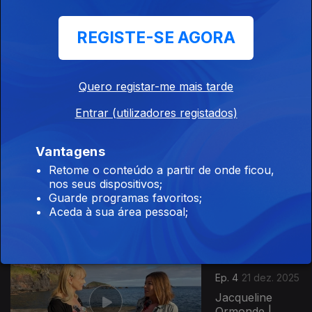
REGISTE-SE AGORA
Ep. 6
04 jan. 2026
Elisangela
Bettencourt |
Graciosa
Quero registar-me mais tarde
Entrar (utilizadores registados)
897763
Ep. 5
Vantagens
28 dez. 2025
Retome o conteúdo a partir de onde ficou,
nos seus dispositivos;
Marcelo Costa
Guarde programas favoritos;
e Kelly Marinho
Aceda à sua área pessoal;
| São Miguel
Ep. 4
21 dez. 2025
Jacqueline
Ormonde |