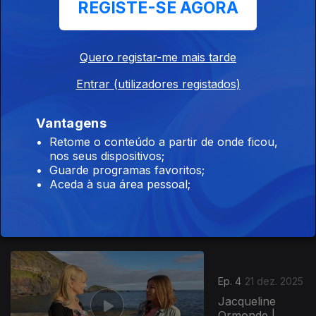
REGISTE-SE AGORA
Ep. 6
04 jan. 2026
Elisangela
Quero registar-me mais tarde
Bettencourt |
Entrar (utilizadores registados)
Graciosa
Vantagens
897763
Retome o conteúdo a partir de onde ficou,
Ep. 5
nos seus dispositivos;
Guarde programas favoritos;
28 dez. 2025
Aceda à sua área pessoal;
Marcelo Costa
e Kelly Marinho
| São Miguel
Ep. 4
21 dez. 2025
Jacqueline
Ormonde |