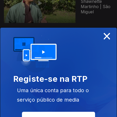
Shawnette
Martinho | São
Miguel
×
Ep. 8
25 jan. 2026
Neuza
Muzemba
António |
Graciosa
Registe-se na RTP
Ep. 7
11 jan. 2026
Uma única conta para todo o
Stefania Daniele
serviço público de media
| Graciosa