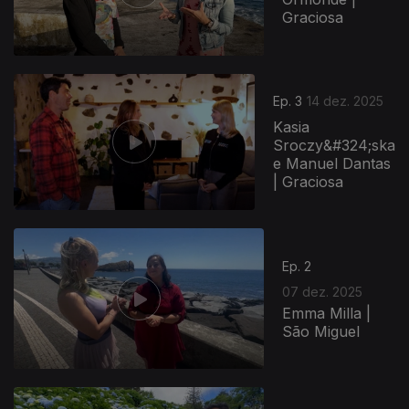
Graciosa
Ep. 3
14 dez. 2025
Kasia
Sroczy&#324;ska
e Manuel Dantas
| Graciosa
Ep. 2
07 dez. 2025
Emma Milla |
São Miguel
893192