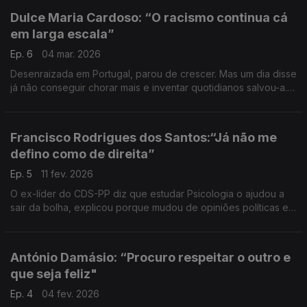
Dulce Maria Cardoso: “O racismo continua cá
em larga escala”
Ep. 6
04 mar. 2026
Desenraizada em Portugal, parou de crescer. Mas um dia disse
já não conseguir chorar mais e inventar quotidianos salvou-a.
Uma conversa com a escritora sobre memórias, identidade,
amargura, escolhas e responsabilidade.
Francisco Rodrigues dos Santos:“Já não me
defino como de direita”
Ep. 5
11 fev. 2026
O ex-líder do CDS-PP diz que estudar Psicologia o ajudou a
sair da bolha, explicou porque mudou de opiniões políticas em
temas fraturantes. Uma conversa sobre valores,
arrependimentos e regras de ouro.
António Damásio: “Procuro respeitar o outro e
que seja feliz"
Ep. 4
04 fev. 2026