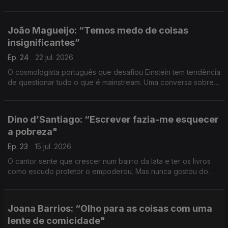
humanizada e da empatia. Uma conversa sobre valores,
liderança, inteligência artificial e inovação.
João Magueijo: “Temos medo de coisas
insignificantes”
Ep. 24
22 jul. 2026
O cosmologista português que desafiou Einstein tem tendência
de questionar tudo o que é mainstream. Uma conversa sobre o
universo, a obsessão e a estupidez, preconceitos e
pedantismos, o medo e a preguiça de pensar.
Dino d’Santiago: “Escrever fazia-me esquecer
a pobreza"
Ep. 23
15 jul. 2026
O cantor sente que crescer num bairro da lata e ter os livros
como escudo protetor o empoderou. Mas nunca gostou do
papel da vítima, escolheu fazer pontes – para o mundo, para
os outros.
Joana Barrios: “Olho para as coisas com uma
lente de comicidade"