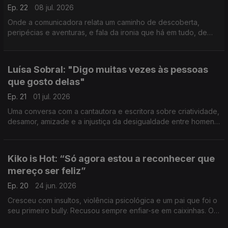
Ep. 22
08 jul. 2026
Onde a comunicadora relata um caminho de descoberta,
peripécias e aventuras, e fala da ironia que há em tudo, de
levar a vida com intensidade e com leveza, e do poder
capacitador da maternidade.
Luísa Sobral: "Digo muitas vezes às pessoas
que gosto delas"
Ep. 21
01 jul. 2026
Uma conversa com a cantautora e escritora sobre criatividade,
desamor, amizade e a injustiça da desigualdade entre homens
e mulheres que a irrita muito.
Kiko is Hot: “Só agora estou a reconhecer que
mereço ser feliz”
Ep. 20
24 jun. 2026
Cresceu com insultos, violência psicológica e um pai que foi o
seu primeiro bully. Recusou sempre enfiar-se em caixinhas. O
comunicador e ativista social trabalha para apanhar os