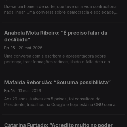
Diz-se um homem de sorte, que teve uma vida contraditória,
nada linear. Uma conversa sobre democracia e sociedade,
mas também sobre comoções, confrontos internos,
convicções e carácter.
Anabela Mota Ribeiro: “É preciso falar da
deslíbido”
Ep. 16
20 mai. 2026
Uma conversa com a escritora e apresentadora sobre
pertença, transformações radicais, líbido e falta dela e a
urgência de viver depois de um cancro.
Mafalda Rebordão: “Sou uma possibilista”
Ep. 15
13 mai. 2026
Aos 29 anos já viveu em 5 países, foi consultora do
Presidente, trabalhou na Google e hoje está na ONU com a
Microsoft. Uma conversa sobre as diferenças geracionais, a
crença na possibilidade e o trabalho que a sorte dá.
Catarina Furtado: “Acredito muito no poder