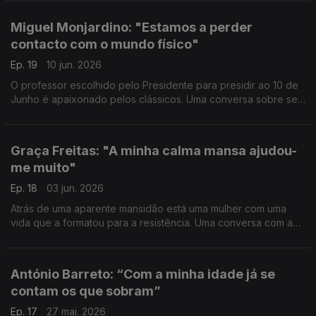
fragmentos do chão e sair da escuridão.
Miguel Monjardino: "Estamos a perder
contacto com o mundo físico"
Ep. 19
10 jun. 2026
O professor escolhido pelo Presidente para presidir ao 10 de
Junho é apaixonado pelos clássicos. Uma conversa sobre ser
um ilhéu dos Açores, os problemas que se repetem na História
e a importância da beleza e da natureza
Graça Freitas: "A minha calma mansa ajudou-
me muito"
Ep. 18
03 jun. 2026
Atrás de uma aparente mansidão está uma mulher com uma
vida que a formatou para a resistência. Uma conversa com a
ex-Diretora Geral da Saúde sobre cicatrizes, pandemia,
arrependimentos, cancro e saber acertar o rumo.
António Barreto: “Com a minha idade já se
contam os que sobram”
Ep. 17
27 mai. 2026