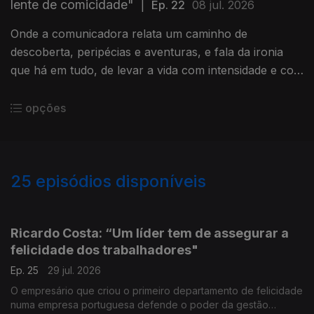
lente de comicidade"
|
Ep. 22
08 jul. 2026
Onde a comunicadora relata um caminho de
descoberta, peripécias e aventuras, e fala da ironia
que há em tudo, de levar a vida com intensidade e com
leveza, e do poder capacitador da maternidade.
opções
25
episódios disponíveis
926815
903703
901738
Ricardo Costa: “Um líder tem de assegurar a
felicidade dos trabalhadores"
Ep. 25
29 jul. 2026
O empresário que criou o primeiro departamento de felicidade
numa empresa portuguesa defende o poder da gestão