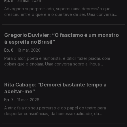
Ep. 9
25 mar. 2026
Advogado superpremiado, superou uma depressão que
cresceu entre o que é e o que teve de ser. Uma conversa
sobre renovação e superação, as lições do alpinismo (já subiu
11 vezes o Kilimanjaro) e o propósito da decência.
Gregorio Duvivier: “O fascismo é um monstro
à espreita no Brasil”
Ep. 8
18 mar. 2026
Para o ator, poeta e humorista, é difícil fazer piadas com
coisas que o enojam. Uma conversa sobre a língua
portuguesa, a magia das palavras, os erros e o improviso.
Rita Cabaço: “Demorei bastante tempo a
aceitar-me”
Ep. 7
11 mar. 2026
A atriz fala do seu percurso e do papel do teatro para
despertar consciências, da homossexualidade, da
maternidade a duas e do caminho que falta percorrer para
acabar com preconceitos.