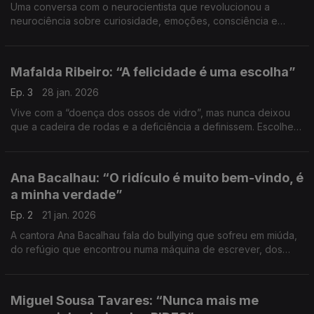
Uma conversa com o neurocientista que revolucionou a
neurociência sobre curiosidade, emoções, consciência e
inteligência
Mafalda Ribeiro: “A felicidade é uma escolha”
Ep. 3
28 jan. 2026
Vive com a “doença dos ossos de vidro”, mas nunca deixou
que a cadeira de rodas e a deficiência a definissem. Escolheu
ser feliz. Uma conversa desconcertante sobre deficiência,
aceitação, luto, fé e alegria.
Ana Bacalhau: “O ridículo é muito bem-vindo, é
a minha verdade”
Ep. 2
21 jan. 2026
A cantora Ana Bacalhau fala do bullying que sofreu em miúda,
do refúgio que encontrou numa máquina de escrever, dos
medos que transformou em forças, das falhas, lições e
desafios e também dos ódios de estimação.
Miguel Sousa Tavares: “Nunca mais me