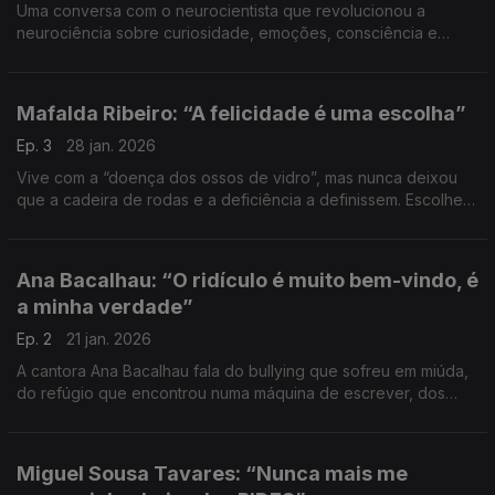
Uma conversa com o neurocientista que revolucionou a
neurociência sobre curiosidade, emoções, consciência e
inteligência
Mafalda Ribeiro: “A felicidade é uma escolha”
Ep. 3
28 jan. 2026
Vive com a “doença dos ossos de vidro”, mas nunca deixou
que a cadeira de rodas e a deficiência a definissem. Escolheu
ser feliz. Uma conversa desconcertante sobre deficiência,
aceitação, luto, fé e alegria.
Ana Bacalhau: “O ridículo é muito bem-vindo, é
a minha verdade”
Ep. 2
21 jan. 2026
A cantora Ana Bacalhau fala do bullying que sofreu em miúda,
do refúgio que encontrou numa máquina de escrever, dos
medos que transformou em forças, das falhas, lições e
desafios e também dos ódios de estimação.
Miguel Sousa Tavares: “Nunca mais me