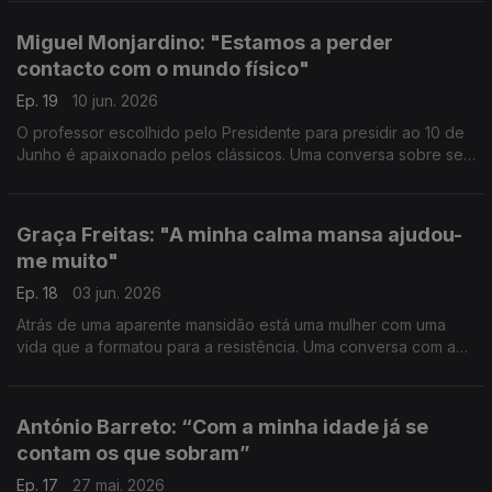
fragmentos do chão e sair da escuridão.
Miguel Monjardino: "Estamos a perder
contacto com o mundo físico"
Ep. 19
10 jun. 2026
O professor escolhido pelo Presidente para presidir ao 10 de
Junho é apaixonado pelos clássicos. Uma conversa sobre ser
um ilhéu dos Açores, os problemas que se repetem na História
e a importância da beleza e da natureza
Graça Freitas: "A minha calma mansa ajudou-
me muito"
Ep. 18
03 jun. 2026
Atrás de uma aparente mansidão está uma mulher com uma
vida que a formatou para a resistência. Uma conversa com a
ex-Diretora Geral da Saúde sobre cicatrizes, pandemia,
arrependimentos, cancro e saber acertar o rumo.
António Barreto: “Com a minha idade já se
contam os que sobram”
Ep. 17
27 mai. 2026