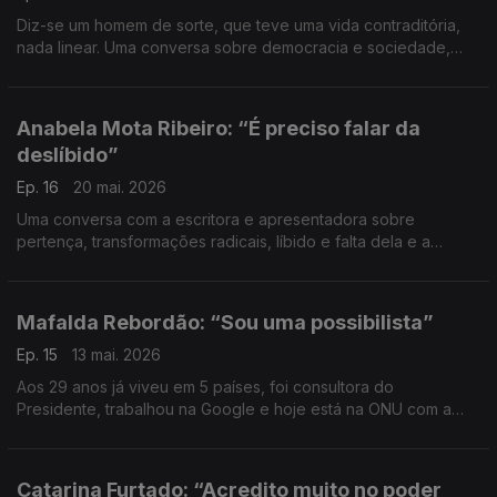
Diz-se um homem de sorte, que teve uma vida contraditória,
nada linear. Uma conversa sobre democracia e sociedade,
mas também sobre comoções, confrontos internos,
convicções e carácter.
Anabela Mota Ribeiro: “É preciso falar da
deslíbido”
Ep. 16
20 mai. 2026
Uma conversa com a escritora e apresentadora sobre
pertença, transformações radicais, líbido e falta dela e a
urgência de viver depois de um cancro.
Mafalda Rebordão: “Sou uma possibilista”
Ep. 15
13 mai. 2026
Aos 29 anos já viveu em 5 países, foi consultora do
Presidente, trabalhou na Google e hoje está na ONU com a
Microsoft. Uma conversa sobre as diferenças geracionais, a
crença na possibilidade e o trabalho que a sorte dá.
Catarina Furtado: “Acredito muito no poder