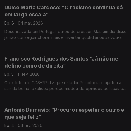
Dulce Maria Cardoso: “O racismo continua cá
em larga escala”
Ep. 6
04 mar. 2026
Desenraizada em Portugal, parou de crescer. Mas um dia disse
já não conseguir chorar mais e inventar quotidianos salvou-a.
Uma conversa com a escritora sobre memórias, identidade,
amargura, escolhas e responsabilidade.
Francisco Rodrigues dos Santos:“Já não me
defino como de direita”
Ep. 5
11 fev. 2026
O ex-líder do CDS-PP diz que estudar Psicologia o ajudou a
sair da bolha, explicou porque mudou de opiniões políticas em
temas fraturantes. Uma conversa sobre valores,
arrependimentos e regras de ouro.
António Damásio: “Procuro respeitar o outro e
que seja feliz"
Ep. 4
04 fev. 2026