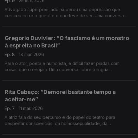
Ep. 9
25 mar. 2026
Advogado superpremiado, superou uma depressão que
cresceu entre o que é e o que teve de ser. Uma conversa
sobre renovação e superação, as lições do alpinismo (já subiu
11 vezes o Kilimanjaro) e o propósito da decência.
Gregorio Duvivier: “O fascismo é um monstro
à espreita no Brasil”
Ep. 8
18 mar. 2026
Para o ator, poeta e humorista, é difícil fazer piadas com
coisas que o enojam. Uma conversa sobre a língua
portuguesa, a magia das palavras, os erros e o improviso.
Rita Cabaço: “Demorei bastante tempo a
aceitar-me”
Ep. 7
11 mar. 2026
A atriz fala do seu percurso e do papel do teatro para
despertar consciências, da homossexualidade, da
maternidade a duas e do caminho que falta percorrer para
acabar com preconceitos.