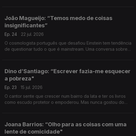
humanizada e da empatia. Uma conversa sobre valores,
liderança, inteligência artificial e inovação.
João Magueijo: “Temos medo de coisas
insignificantes”
Ep. 24
22 jul. 2026
O cosmologista português que desafiou Einstein tem tendência
de questionar tudo o que é mainstream. Uma conversa sobre o
universo, a obsessão e a estupidez, preconceitos e
pedantismos, o medo e a preguiça de pensar.
Dino d’Santiago: “Escrever fazia-me esquecer
a pobreza"
Ep. 23
15 jul. 2026
O cantor sente que crescer num bairro da lata e ter os livros
como escudo protetor o empoderou. Mas nunca gostou do
papel da vítima, escolheu fazer pontes – para o mundo, para
os outros.
Joana Barrios: “Olho para as coisas com uma
lente de comicidade"