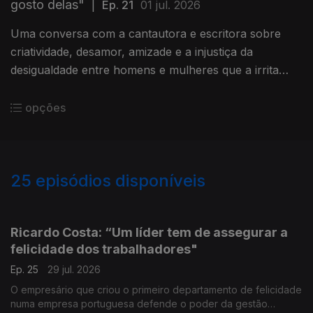
gosto delas"
|
Ep. 21
01 jul. 2026
Uma conversa com a cantautora e escritora sobre
criatividade, desamor, amizade e a injustiça da
desigualdade entre homens e mulheres que a irrita
muito.
opções
25
episódios disponíveis
926815
903703
901738
Ricardo Costa: “Um líder tem de assegurar a
felicidade dos trabalhadores"
Ep. 25
29 jul. 2026
O empresário que criou o primeiro departamento de felicidade
numa empresa portuguesa defende o poder da gestão