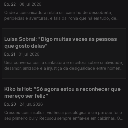
Ep. 22
08 jul. 2026
Onde a comunicadora relata um caminho de descoberta,
peripécias e aventuras, e fala da ironia que há em tudo, de
levar a vida com intensidade e com leveza, e do poder
capacitador da maternidade.
Luísa Sobral: "Digo muitas vezes às pessoas
que gosto delas"
Ep. 21
01 jul. 2026
Uma conversa com a cantautora e escritora sobre criatividade,
desamor, amizade e a injustiça da desigualdade entre homens
e mulheres que a irrita muito.
Kiko is Hot: “Só agora estou a reconhecer que
mereço ser feliz”
Ep. 20
24 jun. 2026
Cresceu com insultos, violência psicológica e um pai que foi o
seu primeiro bully. Recusou sempre enfiar-se em caixinhas. O
comunicador e ativista social trabalha para apanhar os