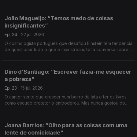
humanizada e da empatia. Uma conversa sobre valores,
liderança, inteligência artificial e inovação.
João Magueijo: “Temos medo de coisas
insignificantes”
Ep. 24
22 jul. 2026
O cosmologista português que desafiou Einstein tem tendência
de questionar tudo o que é mainstream. Uma conversa sobre o
universo, a obsessão e a estupidez, preconceitos e
pedantismos, o medo e a preguiça de pensar.
Dino d’Santiago: “Escrever fazia-me esquecer
a pobreza"
Ep. 23
15 jul. 2026
O cantor sente que crescer num bairro da lata e ter os livros
como escudo protetor o empoderou. Mas nunca gostou do
papel da vítima, escolheu fazer pontes – para o mundo, para
os outros.
Joana Barrios: “Olho para as coisas com uma
lente de comicidade"