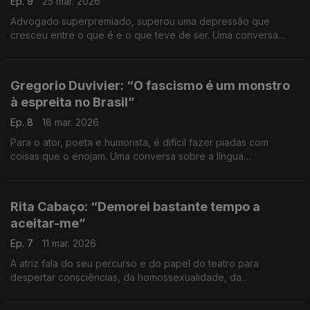
Ep. 9
25 mar. 2026
Advogado superpremiado, superou uma depressão que
cresceu entre o que é e o que teve de ser. Uma conversa
sobre renovação e superação, as lições do alpinismo (já subiu
11 vezes o Kilimanjaro) e o propósito da decência.
Gregorio Duvivier: “O fascismo é um monstro
à espreita no Brasil”
Ep. 8
18 mar. 2026
Para o ator, poeta e humorista, é difícil fazer piadas com
coisas que o enojam. Uma conversa sobre a língua
portuguesa, a magia das palavras, os erros e o improviso.
Rita Cabaço: “Demorei bastante tempo a
aceitar-me”
Ep. 7
11 mar. 2026
A atriz fala do seu percurso e do papel do teatro para
despertar consciências, da homossexualidade, da
maternidade a duas e do caminho que falta percorrer para
acabar com preconceitos.