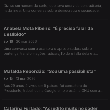
Diz-se um homem de sorte, que teve uma vida contraditória,
nada linear. Uma conversa sobre democracia e sociedade,
mas também sobre comoções, confrontos internos,
convicções e carácter.
Anabela Mota Ribeiro: “É preciso falar da
deslíbido”
Ep. 16
20 mai. 2026
Uma conversa com a escritora e apresentadora sobre
pertença, transformações radicais, líbido e falta dela e a
urgência de viver depois de um cancro.
Mafalda Rebordão: “Sou uma possibilista”
Ep. 15
13 mai. 2026
Aos 29 anos já viveu em 5 países, foi consultora do
Presidente, trabalhou na Google e hoje está na ONU com a
Microsoft. Uma conversa sobre as diferenças geracionais, a
crença na possibilidade e o trabalho que a sorte dá.
Catarina Furtado: “Acredito muito no poder