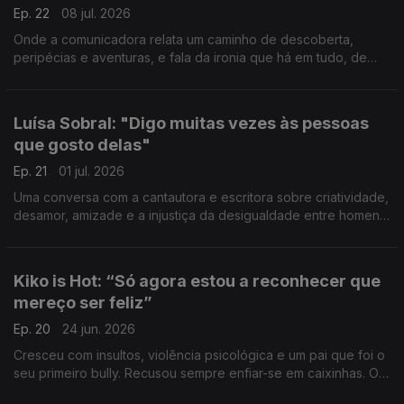
Ep. 22
08 jul. 2026
Onde a comunicadora relata um caminho de descoberta,
peripécias e aventuras, e fala da ironia que há em tudo, de
levar a vida com intensidade e com leveza, e do poder
capacitador da maternidade.
Luísa Sobral: "Digo muitas vezes às pessoas
que gosto delas"
Ep. 21
01 jul. 2026
Uma conversa com a cantautora e escritora sobre criatividade,
desamor, amizade e a injustiça da desigualdade entre homens
e mulheres que a irrita muito.
Kiko is Hot: “Só agora estou a reconhecer que
mereço ser feliz”
Ep. 20
24 jun. 2026
Cresceu com insultos, violência psicológica e um pai que foi o
seu primeiro bully. Recusou sempre enfiar-se em caixinhas. O
comunicador e ativista social trabalha para apanhar os