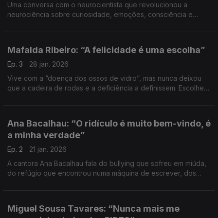
Uma conversa com o neurocientista que revolucionou a
neurociência sobre curiosidade, emoções, consciência e
inteligência
Mafalda Ribeiro: “A felicidade é uma escolha”
Ep. 3
28 jan. 2026
Vive com a “doença dos ossos de vidro”, mas nunca deixou
que a cadeira de rodas e a deficiência a definissem. Escolheu
ser feliz. Uma conversa desconcertante sobre deficiência,
aceitação, luto, fé e alegria.
Ana Bacalhau: “O ridículo é muito bem-vindo, é
a minha verdade”
Ep. 2
21 jan. 2026
A cantora Ana Bacalhau fala do bullying que sofreu em miúda,
do refúgio que encontrou numa máquina de escrever, dos
medos que transformou em forças, das falhas, lições e
desafios e também dos ódios de estimação.
Miguel Sousa Tavares: “Nunca mais me