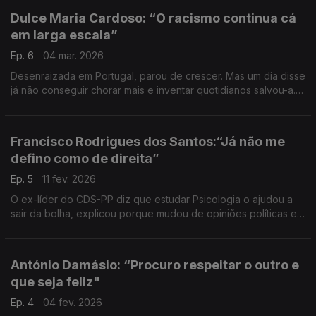
Dulce Maria Cardoso: “O racismo continua cá
em larga escala”
Ep. 6
04 mar. 2026
Desenraizada em Portugal, parou de crescer. Mas um dia disse
já não conseguir chorar mais e inventar quotidianos salvou-a.
Uma conversa com a escritora sobre memórias, identidade,
amargura, escolhas e responsabilidade.
Francisco Rodrigues dos Santos:“Já não me
defino como de direita”
Ep. 5
11 fev. 2026
O ex-líder do CDS-PP diz que estudar Psicologia o ajudou a
sair da bolha, explicou porque mudou de opiniões políticas em
temas fraturantes. Uma conversa sobre valores,
arrependimentos e regras de ouro.
António Damásio: “Procuro respeitar o outro e
que seja feliz"
Ep. 4
04 fev. 2026