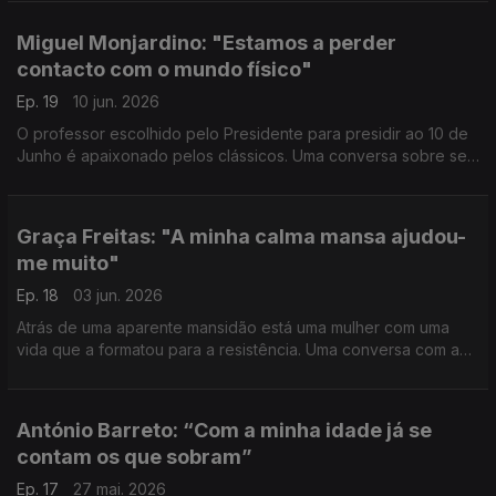
fragmentos do chão e sair da escuridão.
Miguel Monjardino: "Estamos a perder
contacto com o mundo físico"
Ep. 19
10 jun. 2026
O professor escolhido pelo Presidente para presidir ao 10 de
Junho é apaixonado pelos clássicos. Uma conversa sobre ser
um ilhéu dos Açores, os problemas que se repetem na História
e a importância da beleza e da natureza
Graça Freitas: "A minha calma mansa ajudou-
me muito"
Ep. 18
03 jun. 2026
Atrás de uma aparente mansidão está uma mulher com uma
vida que a formatou para a resistência. Uma conversa com a
ex-Diretora Geral da Saúde sobre cicatrizes, pandemia,
arrependimentos, cancro e saber acertar o rumo.
António Barreto: “Com a minha idade já se
contam os que sobram”
Ep. 17
27 mai. 2026