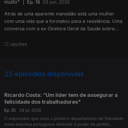
muito"
|
Ep. 18
03 jun. 2026
Atrás de uma aparente mansidão está uma mulher
com uma vida que a formatou para a resistência. Uma
conversa com a ex-Diretora Geral da Saúde sobre
cicatrizes, pandemia, arrependimentos, cancro e
saber acertar o rumo.
opções
25
episódios disponíveis
926815
903703
901738
Ricardo Costa: “Um líder tem de assegurar a
felicidade dos trabalhadores"
Ep. 25
29 jul. 2026
O empresário que criou o primeiro departamento de felicidade
numa empresa portuguesa defende o poder da gestão