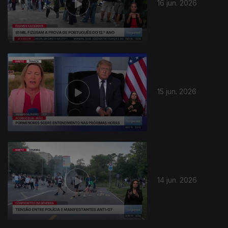
16 jun. 2026
15 jun. 2026
14 jun. 2026