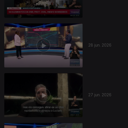
28 jun. 2026
27 jun. 2026