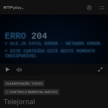
ERRO
204
HLS.JS FATAL ERROR - NETWORK ERROR
ESTE CONTEÚDO ESTÁ NESTE MOMENTO
INDISPONÍVEL
CLASSIFICAÇÃO: TODOS
CONTROLO PARENTAL INATIVO
Telejornal