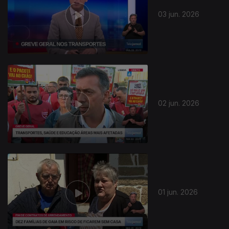
03 jun. 2026
02 jun. 2026
01 jun. 2026