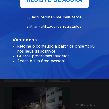
REGISTE-SE AGORA
Quero registar-me mais tarde
01 jul. 2026
Entrar (utilizadores registados)
Vantagens
Retome o conteúdo a partir de onde ficou,
nos seus dispositivos;
Guarde programas favoritos;
Aceda à sua área pessoal;
30 jun. 2026
29 jun. 2026