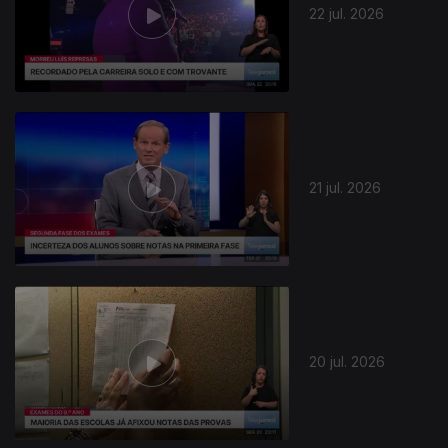
22 jul. 2026
21 jul. 2026
20 jul. 2026