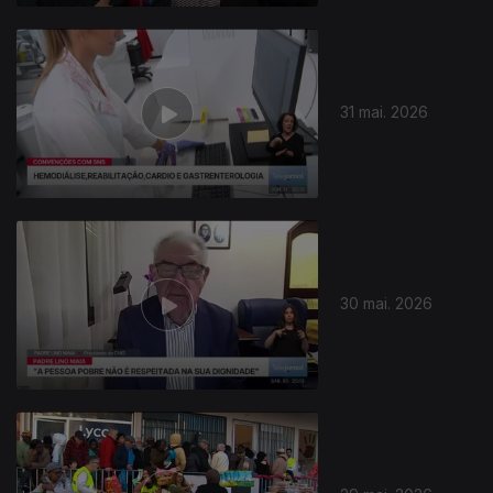
31 mai. 2026
30 mai. 2026
932543