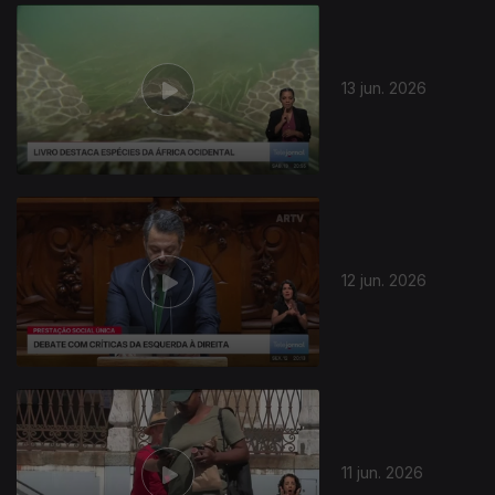
13 jun. 2026
12 jun. 2026
11 jun. 2026