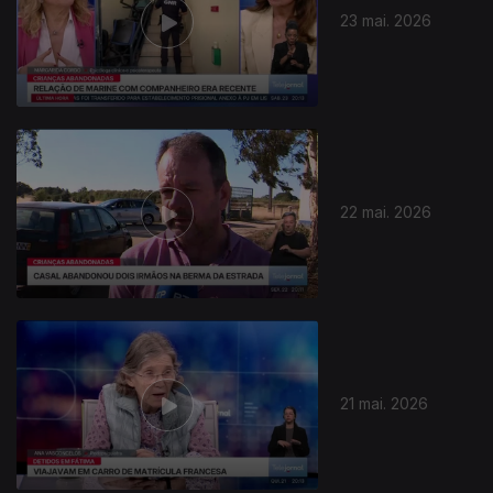
23 mai. 2026
22 mai. 2026
21 mai. 2026