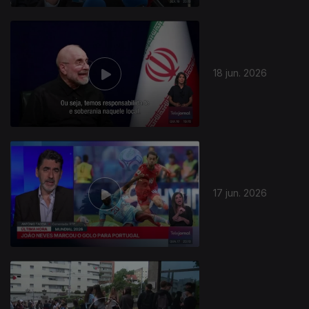
18 jun. 2026
17 jun. 2026