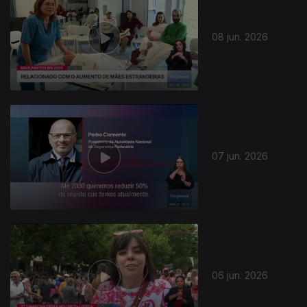
08 jun. 2026
07 jun. 2026
06 jun. 2026