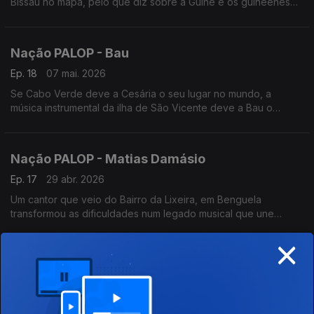
Bissau no mapa, pelo que diz sobre a Guiné e os guineeneses
mas também pelo que diz sobre Africa e os africanos. Um
programa de Nuno Sardinha
Nação PALOP - Bau
Ep. 18
07 mai. 2026
Se Cabo Verde deve a Cesária o seu lugar no mundo, a
música instrumental da ilha de São Vicente deve a Bau o
reconhecimento internacional. Um programa de Nuno Sardinha
Nação PALOP - Matias Damásio
Ep. 17
29 abr. 2026
Um cantor que veio do Bairro da Lixeira, em Benguela
transformou as dificuldades num legado musical que une
Angola e Portugal. Matias Damásio é um cronista do amor e da
×
resiliênica angolana. Um programa de Nuno Sardinha
Nação PALOP - Ferro Gaita
Ep. 16
23 abr. 2026
Se o Funaná é a Pulsação da Ilha do Santiago,os Ferro Gaita