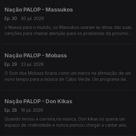
Nação PALOP - Massukos
Ep. 30
30 jul. 2026
o Niassa para o mundo, os Massukos usaram as letras das suas
canções para chamar atenção para os problemas da província
e de Moçambique. Um programa de Nuno Sardinha
Nação PALOP - Mobass
Ep. 29
23 jul. 2026
O Som dos Mobass ficaria como um marco na afirmação de um
novo tempo para a música de Cabo Verde. Um programa de
Nuno Sardinha
Nação PALOP - Don Kikas
Ep. 28
16 jul. 2026
Quando iniciou a carreira,na música, Don kikas só queria um
espaço de criatividade e nunca pensou chegar a cantar aos
30 anos de carreira. Um programa de Nuno Sardinha