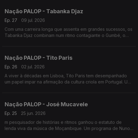
Nação PALOP - Tabanka Djaz
Ep. 27
09 jul. 2026
Com uma carreira longa que assenta em grandes sucessos, os
Tabanka Djaz combinam num ritmo contagiante o Gumbé, o
Zouk, a Ccoladera e até Semba com letras marcantes. Um
programa de Nuno Sardinha
Nação PALOP - Tito Paris
Ep. 26
02 jul. 2026
A viver à décadas em Lisboa, Tito Paris tem desempanhado
um papel impar na afirmação da cultura criola em Portugal. Um
programa de Nuno Sardinha
Nação PALOP - José Mucavele
Ep. 25
25 jun. 2026
m pesquisador de histórias e ritmos ganhou o estatuto de
lenda viva da música de Moçambique. Um programa de Nuno
Sardinha