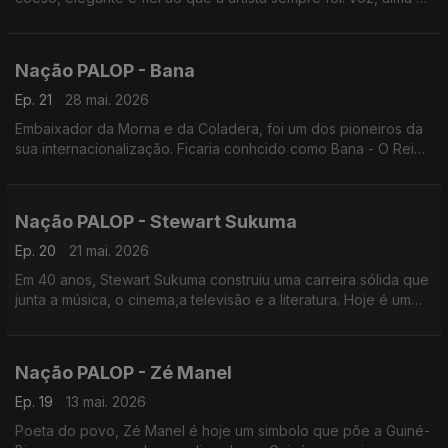
presença. Um programa de Nuno Sardinha
Nação PALOP - Bana
Ep. 21
28 mai. 2026
Embaixador da Morna e da Coladera, foi um dos pioneiros da
sua internacionalização. Ficaria conhcido como Bana - O Rei
da Morna. Um programa de Nuno Sardinha
Nação PALOP - Stewart Sukuma
Ep. 20
21 mai. 2026
Em 40 anos, Stewart Sukuma construiu uma carreira sólida que
junta a música, o cinema,a televisão e a literatura. Hoje é um
simbolo da cultura de Moçambique. Um programa de Nuno
Sardinha
Nação PALOP - Zé Manel
Ep. 19
13 mai. 2026
Poeta do povo, Zé Manel é hoje um simbolo que põe a Guiné-