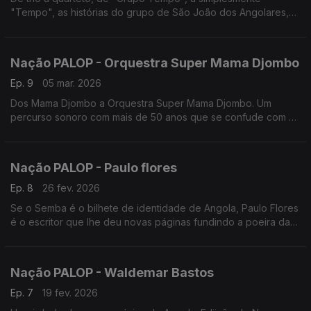
"Tempo", as histórias do grupo de São João dos Angolares,
no sul de São Tomé e Príncipe. Edição de Nuno Sardinha
Nação PALOP - Orquestra Super Mama Djombo
Ep. 9
05 mar. 2026
Dos Mama Djombo a Orquestra Super Mama Djombo. Um
percurso sonoro com mais de 50 anos que se confude com a
história da Guiné-Bissau. Um programa de Nuno Sardinha
Nação PALOP - Paulo flores
Ep. 8
26 fev. 2026
Se o Semba é o bilhete de identidade de Angola, Paulo Flores
é o escritor que lhe deu novas páginas fundindo a poeira das
ruas de Luanda com a sofisticação da diáspora. Um programa
de Nuno Sardinha
Nação PALOP - Waldemar Bastos
Ep. 7
19 fev. 2026