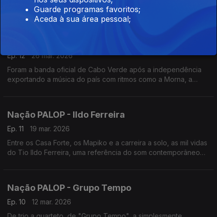
cruzamentos musicais e as histórias de um defensor do legado
Guarde programas favoritos;
cultural da ilha do Príncipe. Um programa de Nuno Sardinha
Aceda à sua área pessoal;
Nação PALOP - Os Tubarões
Ep. 12
26 mar. 2026
Foram a banda oficial de Cabo Verde após a independência
exportando a música do país com ritmos como a Morna, a
Coladeira e o Funaná. Um programa de Nuno Sardinha
Nação PALOP - Ildo Ferreira
Ep. 11
19 mar. 2026
Entre os Casa Forte, os Mapiko e a carreira a solo, as mil vidas
do Tio Ildo Ferreira, uma referência do som contemporâneo
de Moçambique. Um programa de Nuno Sardinha
Nação PALOP - Grupo Tempo
Ep. 10
12 mar. 2026
De trio a quarteto, de "Grupo Tempo", a simplesmente