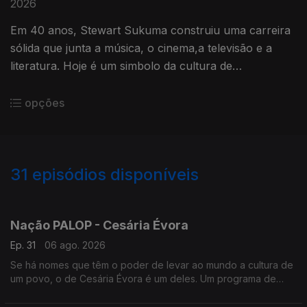
2026
Em 40 anos, Stewart Sukuma construiu uma carreira
sólida que junta a música, o cinema,a televisão e a
literatura. Hoje é um simbolo da cultura de
Moçambique. Um programa de Nuno Sardinha
opções
31
episódios disponíveis
922950
909956
900853
Nação PALOP - Cesária Évora
Ep. 31
06 ago. 2026
Se há nomes que têm o poder de levar ao mundo a cultura de
um povo, o de Cesária Évora é um deles. Um programa de
Nuno Sardinha