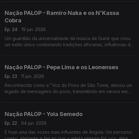
Nação PALOP - Ramiro Naka e os N'Kassa
Cobra
Ep. 24
19 jun. 2026
Um guardião da universalidade da música da Guiné que criou
um estilo único combinando tradições africanas, influências do
Blues, do Fado e do Samba, a solo e com os N'Kassa Cobra,
Um programa de Nuno Sardinha
Nação PALOP - Pepe Lima e os Leonenses
Ep. 23
11 jun. 2026
Reconhecido como a "Voz do Povo de São Tomé, deixou um
legado de mensageiro do povo, transmitindo em versos em
criolo forro mensagens profundas da realidade das ilhas. Um
programa de Nuno Sardinha
Nação PALOP - Yola Semedo
Ep. 22
04 jun. 2026
É hoje uma das vozes mais influentes de Angola. Um percurso
coeso, elegante e fiel ao que a artista sempre foi: voz, alma e