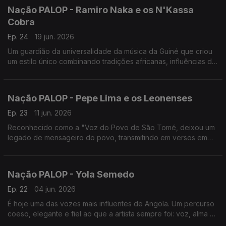
Nação PALOP - Ramiro Naka e os N'Kassa
Cobra
Ep. 24
19 jun. 2026
Um guardião da universalidade da música da Guiné que criou
um estilo único combinando tradições africanas, influências do
Blues, do Fado e do Samba, a solo e com os N'Kassa Cobra,
Um programa de Nuno Sardinha
Nação PALOP - Pepe Lima e os Leonenses
Ep. 23
11 jun. 2026
Reconhecido como a "Voz do Povo de São Tomé, deixou um
legado de mensageiro do povo, transmitindo em versos em
criolo forro mensagens profundas da realidade das ilhas. Um
programa de Nuno Sardinha
Nação PALOP - Yola Semedo
Ep. 22
04 jun. 2026
É hoje uma das vozes mais influentes de Angola. Um percurso
coeso, elegante e fiel ao que a artista sempre foi: voz, alma e
presença. Um programa de Nuno Sardinha