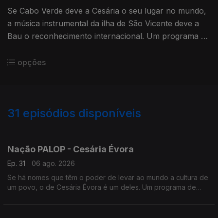
Se Cabo Verde deve a Cesária o seu lugar no mundo,
a música instrumental da ilha de São Vicente deve a
Bau o reconhecimento internacional. Um programa de
Nuno Sardinha
opções
31
episódios disponíveis
922950
909956
900853
Nação PALOP - Cesária Évora
Ep. 31
06 ago. 2026
Se há nomes que têm o poder de levar ao mundo a cultura de
um povo, o de Cesária Évora é um deles. Um programa de
Nuno Sardinha