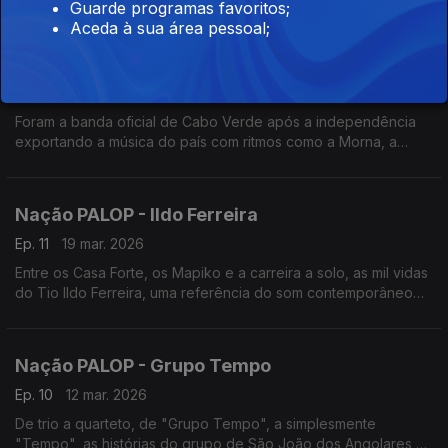
Guarde programas favoritos;
cultural da ilha do Príncipe. Um programa de Nuno Sardinha
Aceda à sua área pessoal;
Nação PALOP - Os Tubarões
Ep. 12
26 mar. 2026
Foram a banda oficial de Cabo Verde após a independência
exportando a música do país com ritmos como a Morna, a
Coladeira e o Funaná. Um programa de Nuno Sardinha
Nação PALOP - Ildo Ferreira
Ep. 11
19 mar. 2026
Entre os Casa Forte, os Mapiko e a carreira a solo, as mil vidas
do Tio Ildo Ferreira, uma referência do som contemporâneo
de Moçambique. Um programa de Nuno Sardinha
Nação PALOP - Grupo Tempo
Ep. 10
12 mar. 2026
De trio a quarteto, de "Grupo Tempo", a simplesmente
"Tempo", as histórias do grupo de São João dos Angolares,