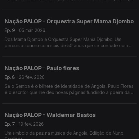
no sul de São Tomé e Príncipe. Edição de Nuno Sardinha
Nação PALOP - Orquestra Super Mama Djombo
Ep. 9
05 mar. 2026
Dos Mama Djombo a Orquestra Super Mama Djombo. Um
percurso sonoro com mais de 50 anos que se confude com a
história da Guiné-Bissau. Um programa de Nuno Sardinha
Nação PALOP - Paulo flores
Ep. 8
26 fev. 2026
Se o Semba é o bilhete de identidade de Angola, Paulo Flores
é o escritor que lhe deu novas páginas fundindo a poeira das
ruas de Luanda com a sofisticação da diáspora. Um programa
de Nuno Sardinha
Nação PALOP - Waldemar Bastos
Ep. 7
19 fev. 2026
Um simbolo da paz na música de Angola. Ediição de Nuno