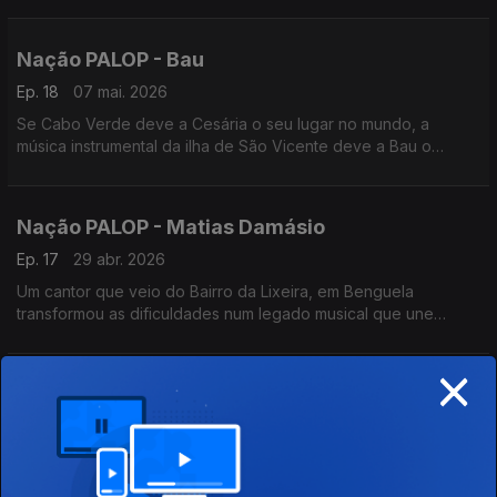
mas também pelo que diz sobre Africa e os africanos. Um
programa de Nuno Sardinha
Nação PALOP - Bau
Ep. 18
07 mai. 2026
Se Cabo Verde deve a Cesária o seu lugar no mundo, a
música instrumental da ilha de São Vicente deve a Bau o
reconhecimento internacional. Um programa de Nuno Sardinha
Nação PALOP - Matias Damásio
Ep. 17
29 abr. 2026
Um cantor que veio do Bairro da Lixeira, em Benguela
transformou as dificuldades num legado musical que une
Angola e Portugal. Matias Damásio é um cronista do amor e da
resiliênica angolana. Um programa de Nuno Sardinha
×
Nação PALOP - Ferro Gaita
Ep. 16
23 abr. 2026
Se o Funaná é a Pulsação da Ilha do Santiago,os Ferro Gaita
são o motor que o acelerou para o século XXI. Um programa