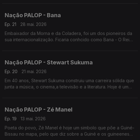
Nação PALOP - Bana
Ep. 21
28 mai. 2026
Embaixador da Morna e da Coladera, foi um dos pioneiros da
sua internacionalização. Ficaria conhcido como Bana - O Rei
da Morna. Um programa de Nuno Sardinha
Nação PALOP - Stewart Sukuma
Ep. 20
21 mai. 2026
Em 40 anos, Stewart Sukuma construiu uma carreira sólida que
junta a música, o cinema,a televisão e a literatura. Hoje é um
simbolo da cultura de Moçambique. Um programa de Nuno
Sardinha
Nação PALOP - Zé Manel
Ep. 19
13 mai. 2026
Poeta do povo, Zé Manel é hoje um simbolo que põe a Guiné-
Bissau no mapa, pelo que diz sobre a Guiné e os guineeneses