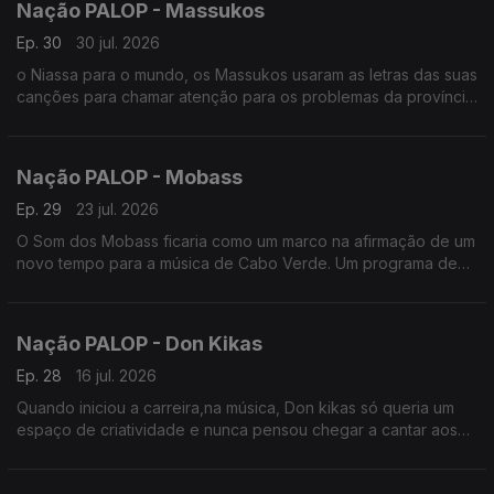
Nação PALOP - Massukos
Ep. 30
30 jul. 2026
o Niassa para o mundo, os Massukos usaram as letras das suas
canções para chamar atenção para os problemas da província
e de Moçambique. Um programa de Nuno Sardinha
Nação PALOP - Mobass
Ep. 29
23 jul. 2026
O Som dos Mobass ficaria como um marco na afirmação de um
novo tempo para a música de Cabo Verde. Um programa de
Nuno Sardinha
Nação PALOP - Don Kikas
Ep. 28
16 jul. 2026
Quando iniciou a carreira,na música, Don kikas só queria um
espaço de criatividade e nunca pensou chegar a cantar aos
30 anos de carreira. Um programa de Nuno Sardinha