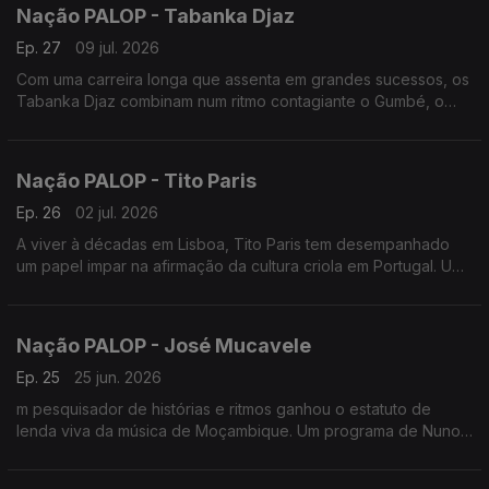
Nação PALOP - Tabanka Djaz
Ep. 27
09 jul. 2026
Com uma carreira longa que assenta em grandes sucessos, os
Tabanka Djaz combinam num ritmo contagiante o Gumbé, o
Zouk, a Ccoladera e até Semba com letras marcantes. Um
programa de Nuno Sardinha
Nação PALOP - Tito Paris
Ep. 26
02 jul. 2026
A viver à décadas em Lisboa, Tito Paris tem desempanhado
um papel impar na afirmação da cultura criola em Portugal. Um
programa de Nuno Sardinha
Nação PALOP - José Mucavele
Ep. 25
25 jun. 2026
m pesquisador de histórias e ritmos ganhou o estatuto de
lenda viva da música de Moçambique. Um programa de Nuno
Sardinha