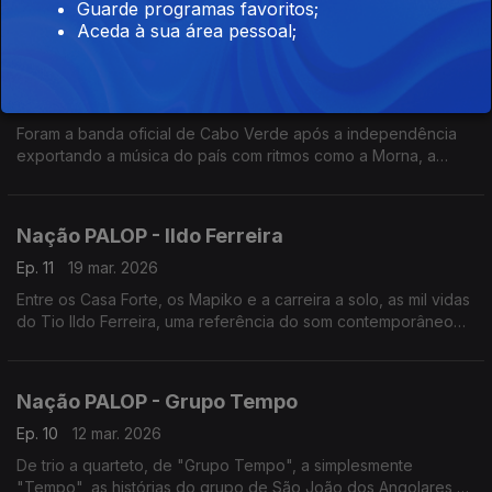
Guarde programas favoritos;
cultural da ilha do Príncipe. Um programa de Nuno Sardinha
Aceda à sua área pessoal;
Nação PALOP - Os Tubarões
Ep. 12
26 mar. 2026
Foram a banda oficial de Cabo Verde após a independência
exportando a música do país com ritmos como a Morna, a
Coladeira e o Funaná. Um programa de Nuno Sardinha
Nação PALOP - Ildo Ferreira
Ep. 11
19 mar. 2026
Entre os Casa Forte, os Mapiko e a carreira a solo, as mil vidas
do Tio Ildo Ferreira, uma referência do som contemporâneo
de Moçambique. Um programa de Nuno Sardinha
Nação PALOP - Grupo Tempo
Ep. 10
12 mar. 2026
De trio a quarteto, de "Grupo Tempo", a simplesmente
"Tempo", as histórias do grupo de São João dos Angolares,