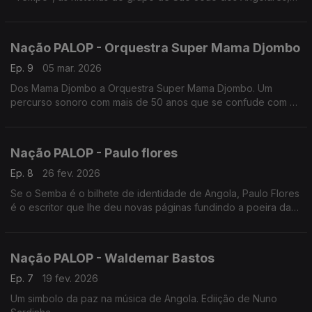
no sul de São Tomé e Príncipe. Edição de Nuno Sardinha
Nação PALOP - Orquestra Super Mama Djombo
Ep. 9
05 mar. 2026
Dos Mama Djombo a Orquestra Super Mama Djombo. Um
percurso sonoro com mais de 50 anos que se confude com a
história da Guiné-Bissau. Um programa de Nuno Sardinha
Nação PALOP - Paulo flores
Ep. 8
26 fev. 2026
Se o Semba é o bilhete de identidade de Angola, Paulo Flores
é o escritor que lhe deu novas páginas fundindo a poeira das
ruas de Luanda com a sofisticação da diáspora. Um programa
de Nuno Sardinha
Nação PALOP - Waldemar Bastos
Ep. 7
19 fev. 2026
Um simbolo da paz na música de Angola. Ediição de Nuno