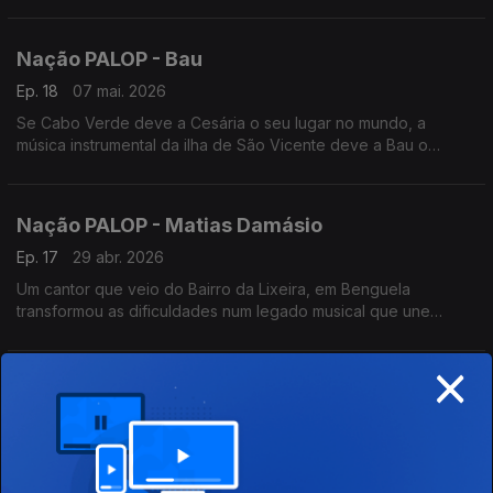
mas também pelo que diz sobre Africa e os africanos. Um
programa de Nuno Sardinha
Nação PALOP - Bau
Ep. 18
07 mai. 2026
Se Cabo Verde deve a Cesária o seu lugar no mundo, a
música instrumental da ilha de São Vicente deve a Bau o
reconhecimento internacional. Um programa de Nuno Sardinha
Nação PALOP - Matias Damásio
Ep. 17
29 abr. 2026
Um cantor que veio do Bairro da Lixeira, em Benguela
transformou as dificuldades num legado musical que une
Angola e Portugal. Matias Damásio é um cronista do amor e da
resiliênica angolana. Um programa de Nuno Sardinha
×
Nação PALOP - Ferro Gaita
Ep. 16
23 abr. 2026
Se o Funaná é a Pulsação da Ilha do Santiago,os Ferro Gaita
são o motor que o acelerou para o século XXI. Um programa