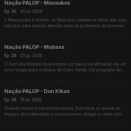
Nação PALOP - Massukos
Ep. 30
30 jul. 2026
o Niassa para o mundo, os Massukos usaram as letras das suas
canções para chamar atenção para os problemas da província
e de Moçambique. Um programa de Nuno Sardinha
Nação PALOP - Mobass
Ep. 29
23 jul. 2026
O Som dos Mobass ficaria como um marco na afirmação de um
novo tempo para a música de Cabo Verde. Um programa de
Nuno Sardinha
Nação PALOP - Don Kikas
Ep. 28
16 jul. 2026
Quando iniciou a carreira,na música, Don kikas só queria um
espaço de criatividade e nunca pensou chegar a cantar aos
30 anos de carreira. Um programa de Nuno Sardinha