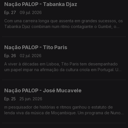
Nação PALOP - Tabanka Djaz
Ep. 27
09 jul. 2026
Com uma carreira longa que assenta em grandes sucessos, os
Tabanka Djaz combinam num ritmo contagiante o Gumbé, o
Zouk, a Ccoladera e até Semba com letras marcantes. Um
programa de Nuno Sardinha
Nação PALOP - Tito Paris
Ep. 26
02 jul. 2026
A viver à décadas em Lisboa, Tito Paris tem desempanhado
um papel impar na afirmação da cultura criola em Portugal. Um
programa de Nuno Sardinha
Nação PALOP - José Mucavele
Ep. 25
25 jun. 2026
m pesquisador de histórias e ritmos ganhou o estatuto de
lenda viva da música de Moçambique. Um programa de Nuno
Sardinha