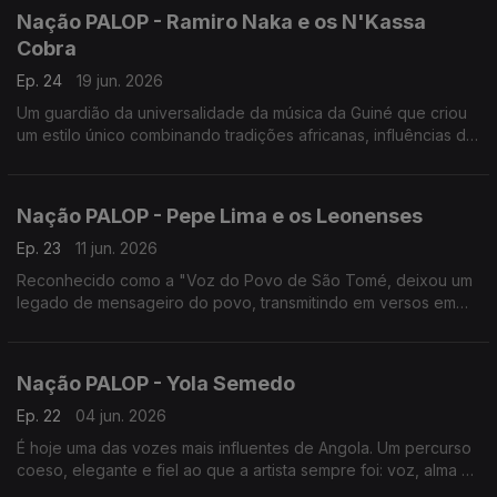
Nação PALOP - Ramiro Naka e os N'Kassa
Cobra
Ep. 24
19 jun. 2026
Um guardião da universalidade da música da Guiné que criou
um estilo único combinando tradições africanas, influências do
Blues, do Fado e do Samba, a solo e com os N'Kassa Cobra,
Um programa de Nuno Sardinha
Nação PALOP - Pepe Lima e os Leonenses
Ep. 23
11 jun. 2026
Reconhecido como a "Voz do Povo de São Tomé, deixou um
legado de mensageiro do povo, transmitindo em versos em
criolo forro mensagens profundas da realidade das ilhas. Um
programa de Nuno Sardinha
Nação PALOP - Yola Semedo
Ep. 22
04 jun. 2026
É hoje uma das vozes mais influentes de Angola. Um percurso
coeso, elegante e fiel ao que a artista sempre foi: voz, alma e
presença. Um programa de Nuno Sardinha