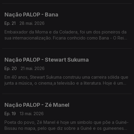
Nação PALOP - Bana
Ep. 21
28 mai. 2026
Embaixador da Morna e da Coladera, foi um dos pioneiros da
sua internacionalização. Ficaria conhcido como Bana - O Rei
da Morna. Um programa de Nuno Sardinha
Nação PALOP - Stewart Sukuma
Ep. 20
21 mai. 2026
Em 40 anos, Stewart Sukuma construiu uma carreira sólida que
junta a música, o cinema,a televisão e a literatura. Hoje é um
simbolo da cultura de Moçambique. Um programa de Nuno
Sardinha
Nação PALOP - Zé Manel
Ep. 19
13 mai. 2026
Poeta do povo, Zé Manel é hoje um simbolo que põe a Guiné-
Bissau no mapa, pelo que diz sobre a Guiné e os guineeneses