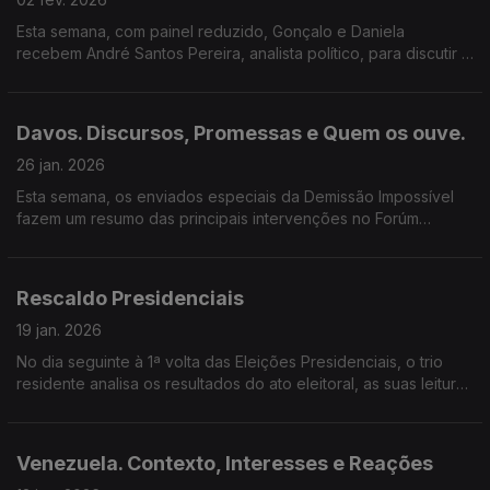
Esta semana, com painel reduzido, Gonçalo e Daniela
recebem André Santos Pereira, analista político, para discutir o
impacto das campanhas, dinâmicas das sondagens e o voto
útil no sistema político português.
Davos. Discursos, Promessas e Quem os ouve.
26 jan. 2026
Esta semana, os enviados especiais da Demissão Impossível
fazem um resumo das principais intervenções no Forúm
Económico Mundial de Davos com a ajuda de João Maria
Jonet.
Rescaldo Presidenciais
19 jan. 2026
No dia seguinte à 1ª volta das Eleições Presidenciais, o trio
residente analisa os resultados do ato eleitoral, as suas leituras
para o sistema partidário e fazem as suas previsões para a 2ª
volta a 8 de fevereiro.
Venezuela. Contexto, Interesses e Reações