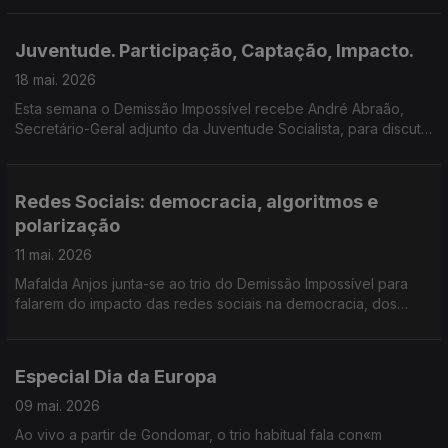
Juventude. Participação, Captação, Impacto.
18 mai. 2026
Esta semana o Demissão Impossível recebe André Abraão,
Secretário-Geral adjunto da Juventude Socialista, para discutir
a participação política dos jovens e o seu impacto.
Redes Sociais: democracia, algoritmos e
polarização
11 mai. 2026
Mafalda Anjos junta-se ao trio do Demissão Impossível para
falarem do impacto das redes sociais na democracia, dos
algoritmos e da polarização que trouxeram ao debate político.
Especial Dia da Europa
09 mai. 2026
Ao vivo a partir de Gondomar, o trio habitual fala con«m