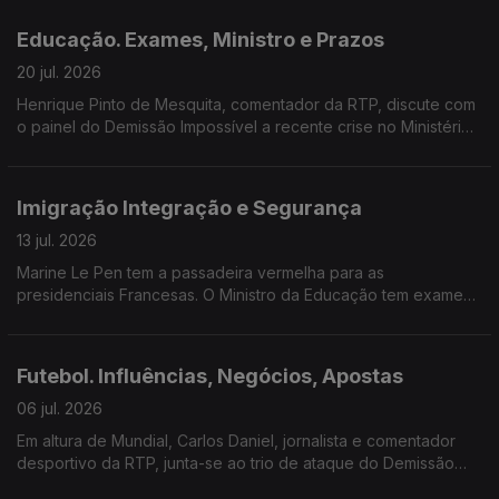
temporada.
Educação. Exames, Ministro e Prazos
20 jul. 2026
Henrique Pinto de Mesquita, comentador da RTP, discute com
o painel do Demissão Impossível a recente crise no Ministério
da Educação.
Imigração Integração e Segurança
13 jul. 2026
Marine Le Pen tem a passadeira vermelha para as
presidenciais Francesas. O Ministro da Educação tem exames
por corrigir. A Imigração em Portugal tem sido mais instrumento
político do que factual.
Futebol. Influências, Negócios, Apostas
06 jul. 2026
Em altura de Mundial, Carlos Daniel, jornalista e comentador
desportivo da RTP, junta-se ao trio de ataque do Demissão
Impossível para falar sobre influência política e financeira do