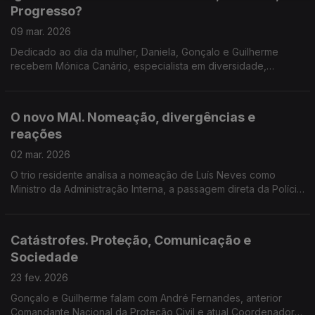
Progresso?
09 mar. 2026
Dedicado ao dia da mulher, Daniela, Gonçalo e Guilherme
recebem Mónica Canário, especialista em diversidade,
equidade e inclusão, para falarem de (des)igualdade de
género, políticas públicas e o caminho a percorrer.
O novo MAI. Nomeação, divergências e
reações
02 mar. 2026
O trio residente analisa a nomeação de Luís Neves como
Ministro da Administração Interna, a passagem direta da Polícia
Judiciária, as divergências passadas com o governo e as
reações.
Catástrofes. Proteção, Comunicação e
Sociedade
23 fev. 2026
Gonçalo e Guilherme falam com André Fernandes, anterior
Comandante Nacional da Proteção Civil e atual Coordenador