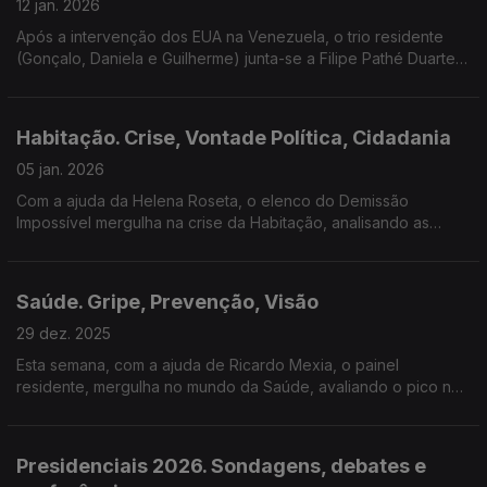
12 jan. 2026
Após a intervenção dos EUA na Venezuela, o trio residente
(Gonçalo, Daniela e Guilherme) junta-se a Filipe Pathé Duarte
para analisar motivações, reações internacionais e impacto na
segurança global.
Habitação. Crise, Vontade Política, Cidadania
05 jan. 2026
Com a ajuda da Helena Roseta, o elenco do Demissão
Impossível mergulha na crise da Habitação, analisando as
causas do problema e os impedimentos das soluções.
Saúde. Gripe, Prevenção, Visão
29 dez. 2025
Esta semana, com a ajuda de Ricardo Mexia, o painel
residente, mergulha no mundo da Saúde, avaliando o pico nas
infeções de gripe, a literacia em saúde dos portugueses e a
estruturação do SNS.
Presidenciais 2026. Sondagens, debates e