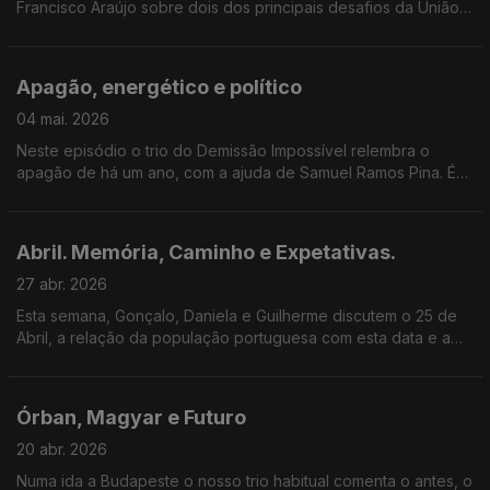
Francisco Araújo sobre dois dos principais desafios da União
Europeia: migrações de comércio.
Apagão, energético e político
04 mai. 2026
Neste episódio o trio do Demissão Impossível relembra o
apagão de há um ano, com a ajuda de Samuel Ramos Pina. É
uma conversa do que foi feito ao que ficou ou está por fazer.
Abril. Memória, Caminho e Expetativas.
27 abr. 2026
Esta semana, Gonçalo, Daniela e Guilherme discutem o 25 de
Abril, a relação da população portuguesa com esta data e a
continuação dos valores de Abril na sua geração.
Órban, Magyar e Futuro
20 abr. 2026
Numa ida a Budapeste o nosso trio habitual comenta o antes, o