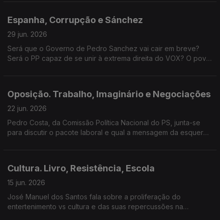
desporto rei
Espanha, Corrupção e Sánchez
29 jun. 2026
Será que o Governo de Pedro Sanchez vai cair em breve?
Será o PP capaz de se unir à extrema direita do VOX? O povo
espanhol precisa de respostas e o trio do Demissão
Impossível responde.
Oposição. Trabalho, Imaginário e Negociações
22 jun. 2026
Pedro Costa, da Comissão Política Nacional do PS, junta-se
para discutir o pacote laboral e qual a mensagem da esquerda
ao eleitorado. Há ainda espaço para terras raras, a Ministra do
Trabalho e o caso Odair Moniz.
Cultura. Livro, Resistência, Escola
15 jun. 2026
José Manuel dos Santos fala sobre a proliferação do
entertenimento vs cultura e das suas repercussões na
sociedade portuguesa.