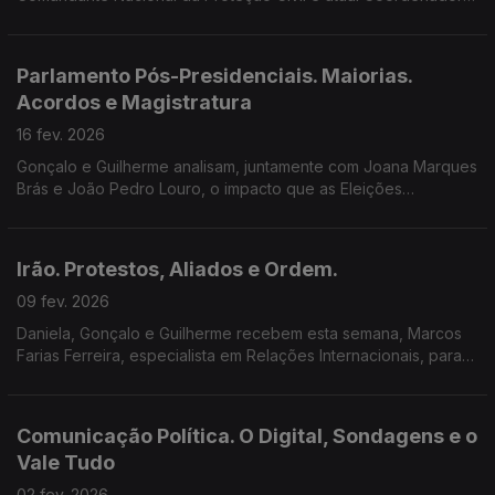
Municipal de Proteção Civil em Lisboa, sobre prevenção de
catástrofes e o papel das várias entidades...
Parlamento Pós-Presidenciais. Maiorias.
Acordos e Magistratura
16 fev. 2026
Gonçalo e Guilherme analisam, juntamente com Joana Marques
Brás e João Pedro Louro, o impacto que as Eleições
Presidenciais e o novo Presidente poderão ter na dinâmica do
Parlamento.
Irão. Protestos, Aliados e Ordem.
09 fev. 2026
Daniela, Gonçalo e Guilherme recebem esta semana, Marcos
Farias Ferreira, especialista em Relações Internacionais, para
analisarem os protestos no Irão e o posicionamento das
grandes potencias em relação a este país.
Comunicação Política. O Digital, Sondagens e o
Vale Tudo
02 fev. 2026