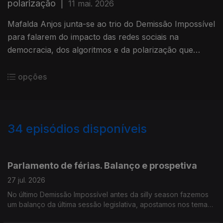
polarização
|
11 mai. 2026
Mafalda Anjos junta-se ao trio do Demissão Impossível
para falarem do impacto das redes sociais na
democracia, dos algoritmos e da polarização que
trouxeram ao debate político.
opções
34
episódios disponíveis
927854
910664
897329
Parlamento de férias. Balanço e prospetiva
27 jul. 2026
No último Demissão Impossível antes da silly season fazemos
um balanço da última sessão legislativa, apostamos nos temas
quentes de setembro e atribuímos os nosso prémios da