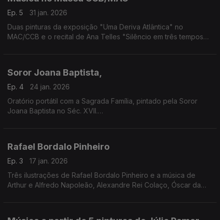
Ep. 5
31 jan. 2026
Duas pinturas da exposição "Uma Deriva Atlântica" no
MAC/CCB e o recital de Ana Telles "Silêncio em três tempos
surreais"
Soror Joana Baptista,
Ep. 4
24 jan. 2026
Oratório portátil com a Sagrada Família, pintado pela Soror
Joana Baptista no Séc. XVII.
Música de Hildegarda de Bingen; Pedro de Cristo: Fanny
Mendelssohn Hensel; Matilde Capuis; Duarte Lobo e Lili
Boulanger
Rafael Bordalo Pinheiro
Ep. 3
17 jan. 2026
Três ilustrações de Rafael Bordalo Pinheiro e a música de
Arthur e Alfredo Napoleão, Alexandre Rei Colaço, Óscar da
Silva, Camille Saint-Saëns e Franz Schubert