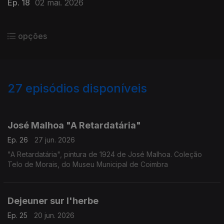
Ep. 18
02 mai. 2026
opções
27
episódios disponíveis
921502
904229
900017
José Malhoa "A Retardatária"
Ep. 26
27 jun. 2026
"A Retardatária", pintura de 1924 de José Malhoa. Coleção
Telo de Morais, do Museu Municipal de Coimbra
Dejeuner sur l'herbe
Ep. 25
20 jun. 2026