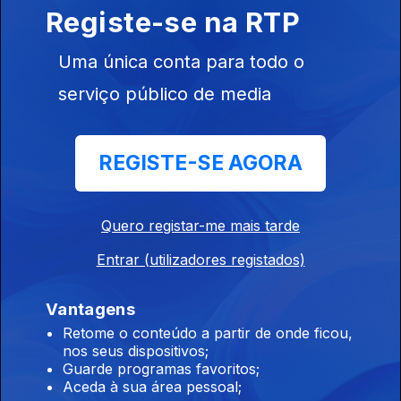
Registe-se na RTP
Atelier Museu Júlio Pomar
Uma única conta para todo o
Ep. 11
14 mar. 2026
serviço público de media
A origem das espécies (1945) de Júlio Pomar
Música no Museu CCB/MAC,
REGISTE-SE AGORA
Ep. 10
07 mar. 2026
Oriente IV, pintura de Bridget Riley e música minimal repetitiva
Quero registar-me mais tarde
Entrar (utilizadores registados)
Museu do Chiado Lisboa
Ep. 9
28 fev. 2026
Vantagens
Primeiro estudo para a decoração do Teatro Muñoz Seca, por
Retome o conteúdo a partir de onde ficou,
Almada Negreiros
nos seus dispositivos;
Guarde programas favoritos;
Aceda à sua área pessoal;