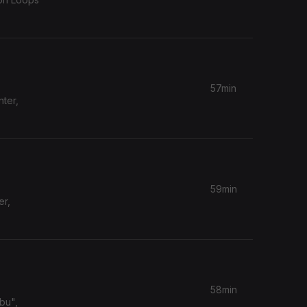
57min
nter,
59min
er,
58min
bu",