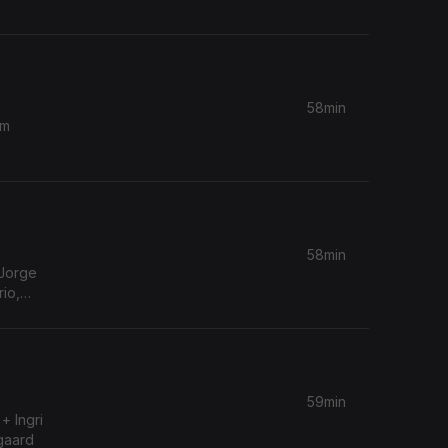
58min
om
58min
 Jorge
io,
59min
+ Ingri
egaard