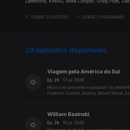
Lattimore, KMRU, Mike Cooper, Greg Foat, Zak
SOBRE O EPISÓDIO
SOBRE O PROGRAMA
29
episódios disponíveis
925775
906839
899988
Viagem pela América do Sul
Ep. 29
17 jul. 2026
Música do presente e passado do ambient s
Federico Durand, Azulina, Mount Shrine, E
William Basinski
Ep. 28
10 jul. 2026
Programa dedicado ao compositor american