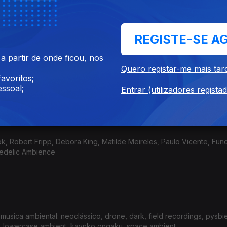
REGISTE-SE A
 partir de onde ficou, nos
ureza, com música de Virgina Astley, Hisroshi Yoshimura, Brian Eno
Quero registar-me mais tar
ly A.Spraque
avoritos;
ssoal;
Entrar (utilizadores regista
k, Robert Fripp, Debora King, Matilde Meireles, Paulo Vicente, Func
hedelic Ambience
sica ambiental: neoclássico, drone, dark, field recordings, pysbie
z, lowercase ambient, kaynko ongaku, space ambient