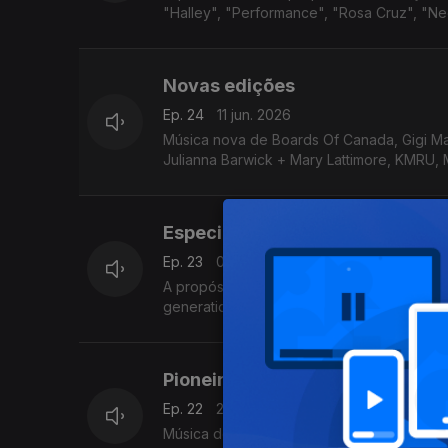
"Halley", "Performance", "Rosa Cruz", "Ne
Novas edições
Ep. 24
11 jun. 2026
Música nova de Boards Of Canada, Gigi Mas
Julianna Barwick + Mary Lattimore, KMRU,
Especial Allen Ginsberg
Ep. 23
05 jun. 2026
A propósito do centenário do nascimento 
generation. Incui Philip Glass, Scanner, 
Pioneiros europeus
Ep. 22
29 mai. 2026
Música de Enno Velthuys, Ariel Kalma, Ralp