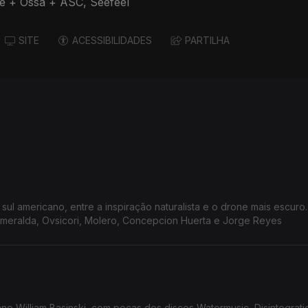
é + Ossa + ASC, Seefeel
SITE
ACESSIBILIDADES
PARTILHA
ul americano, entre a inspiração naturalista e o drone mais escuro
zmeralda, Ovsicori, Molero, Concepcion Huerta e Jorge Reyes
o William Basinski, com peças dos discos Watermusic, Disintegrat