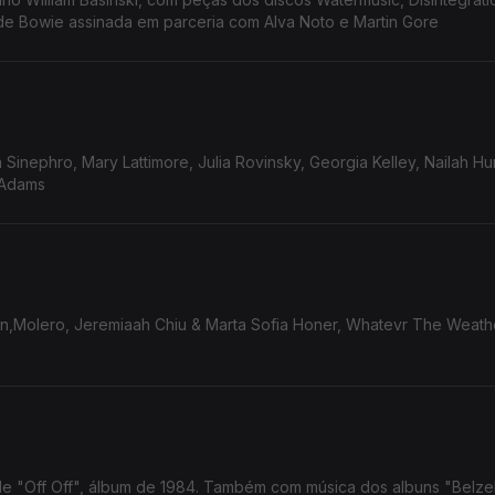
 de Bowie assinada em parceria com Alva Noto e Martin Gore
inephro, Mary Lattimore, Julia Rovinsky, Georgia Kelley, Nailah Hu
r Adams
nson,Molero, Jeremiaah Chiu & Marta Sofia Honer, Whatevr The Weath
 de "Off Off", álbum de 1984. Também com música dos albuns "Belze