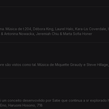
a. Música de t.204, Débora King, Laurel Halo, Kara-Lis Coverdale, 
rch & Antonina Nowacka, Jeremiah Chiu & Marta Sofia Honer
e são vistos como tal. Música de Miquette Giraudy e Steve Hillage,
i um conceito desenvovlido por Satie que continua a sr explorado 
n Eno, Haruomi Hosono, 718