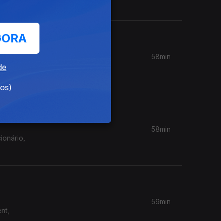
GORA
58min
, Steve
de
dos)
58min
ionário,
59min
nt,