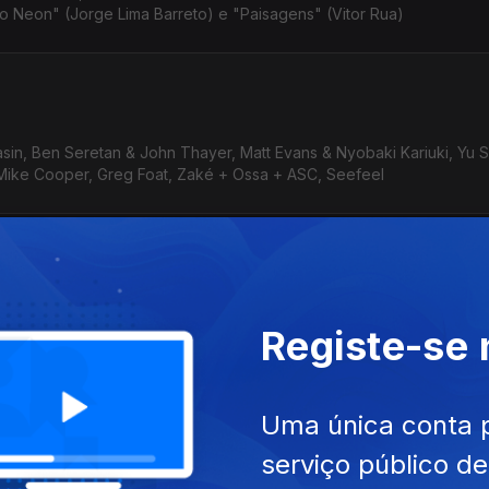
o Neon" (Jorge Lima Barreto) e "Paisagens" (Vitor Rua)
in, Ben Seretan & John Thayer, Matt Evans & Nyobaki Kariuki, Yu S
 Mike Cooper, Greg Foat, Zaké + Ossa + ASC, Seefeel
de A. Ginsberg, Gravidade Zero com música de (e com) o poeta da 
Registe-se
Devendra Banhart, Lee Ranaldo + Thurston Moore, Yo La Tengo, Syste
Uma única conta 
serviço público d
h Lundsten, Cluster & Eno, Klaus Schulze, Telectu, Tangerine Dream