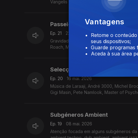
Vangelis
Vantagens
Passeio na natureza
Ep. 21
22 mai. 2026
Retome o conteúdo a
Gravidade Zero com música inspirada na nat
seus dispositivos;
Roach, Mamoru Fujieda, Green-House, Emi
Guarde programas f
Aceda à sua área pe
Selecção livre
Ep. 20
16 mai. 2026
Música de Laraaji, André 3000, Michel Broo
Gigi Masin, Pete Namlook, Master of Psyc
Subgéneros Ambient
Ep. 19
08 mai. 2026
Atenção focada em alguns subgéneros da mu
ambient techno, dub ambient, ambient jaz