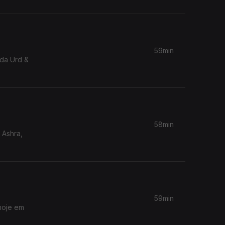
59min
Ida Urd &
58min
 Ashra,
59min
hoje em