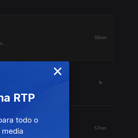
58min
u,
×
1h
beat
 na RTP
m 7
para todo o
57min
e media
,