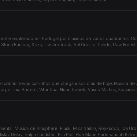
ent é explorado em Portugal por músicos de vários quadrantes. C
, Storm Factory, Xexa, Twistedfreak, Sal Grosso, Polido, Raw Forest
descobriu novos caminhos que chegam aos dias de hoje. Música de
orge Lima Barreto, Vitor Rua, Nuno Rebelo Vasco Martins, Funcionár
ental. Música de Biosphere, Pjusk, Mika Vainio, Royksopp, Ida Urd 
slav Delay, Ralph Lundsten, Elin Piel, Else Marie Pade /Jacob Kirk