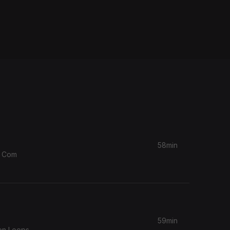
58min
. Com
59min
ion Loops