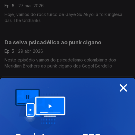
Ep. 6
27 mai. 2026
Hoje, vamos do rock turco de Gaye Su Akyol à folk inglesa
das The Unthanks.
Da selva psicadélica ao punk cigano
Ep. 5
29 abr. 2026
Neste episódio vamos do psicadelismo colombiano dos
Meridian Brothers ao punk cigano dos Gogol Bordello
×
Das polifonias occitanas ao hip-hop chileno,
Ep. 4
02 abr. 2026
Do raï moderno ao folclore murciano
Ep. 3
04 mar. 2026