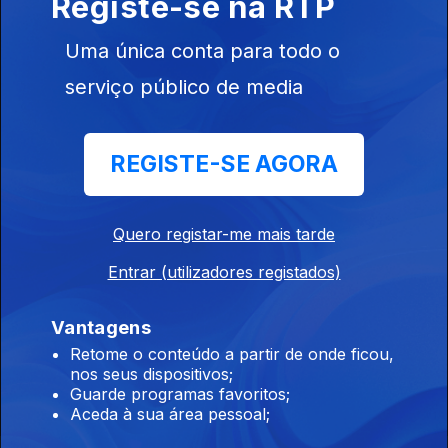
Registe-se na RTP
Neste episódio vamos do raï moderno de Rachid Taha ao
folclore murciano dos Maestro Espada, passando ainda por
Uma única conta para todo o
nomes como Oum Kalthoum, Justin Adams ou Juldeh Camara.
serviço público de media
Dos boleros cubanos à nouvelle chanso
Ep. 2
04 fev. 2026
REGISTE-SE AGORA
Neste episódio vamos dos boleros cubanos de Ibrahim Ferrer
à nouvelle chanson de Camille.
Quero registar-me mais tarde
Flamenco e boleros
Entrar (utilizadores registados)
Ep. 1
09 jan. 2026
Do flamenco pop de Rosalía aos boleros psicadélicos de
Vantagens
Adrian Quesada
Retome o conteúdo a partir de onde ficou,
nos seus dispositivos;
Guarde programas favoritos;
Aceda à sua área pessoal;