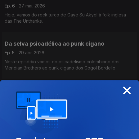
Ep. 6
27 mai. 2026
Hoje, vamos do rock turco de Gaye Su Akyol à folk inglesa
das The Unthanks.
Da selva psicadélica ao punk cigano
Ep. 5
29 abr. 2026
Neste episódio vamos do psicadelismo colombiano dos
Meridian Brothers ao punk cigano dos Gogol Bordello
×
Das polifonias occitanas ao hip-hop chileno,
Ep. 4
02 abr. 2026
Do raï moderno ao folclore murciano
Ep. 3
04 mar. 2026