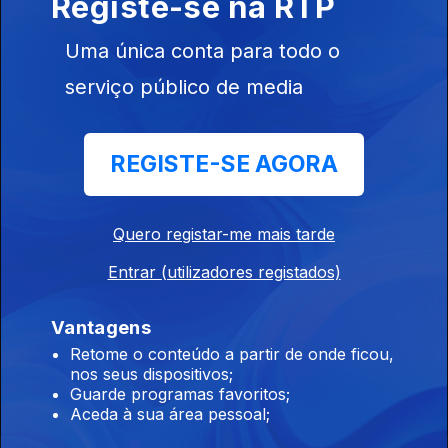
Registe-se na RTP
Neste episódio vamos do raï moderno de Rachid Taha ao
folclore murciano dos Maestro Espada, passando ainda por
Uma única conta para todo o
nomes como Oum Kalthoum, Justin Adams ou Juldeh Camara.
serviço público de media
Dos boleros cubanos à nouvelle chanso
Ep. 2
04 fev. 2026
REGISTE-SE AGORA
Neste episódio vamos dos boleros cubanos de Ibrahim Ferrer
à nouvelle chanson de Camille.
Quero registar-me mais tarde
Flamenco e boleros
Entrar (utilizadores registados)
Ep. 1
09 jan. 2026
Do flamenco pop de Rosalía aos boleros psicadélicos de
Vantagens
Adrian Quesada
Retome o conteúdo a partir de onde ficou,
nos seus dispositivos;
Guarde programas favoritos;
Aceda à sua área pessoal;