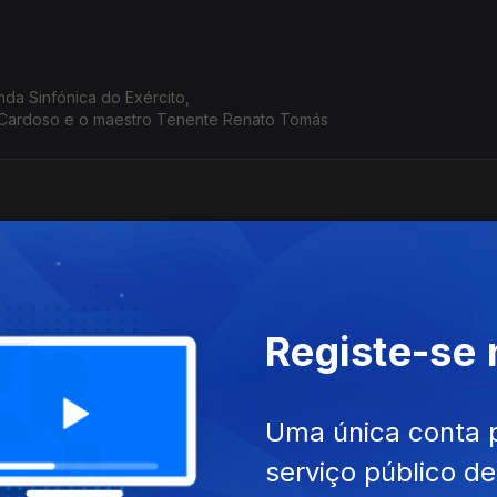
nda Sinfónica do Exército,
 Cardoso e o maestro Tenente Renato Tomás
tro e pianista Armando Mota
Registe-se
rformer Miguel Azguime
Uma única conta 
serviço público d