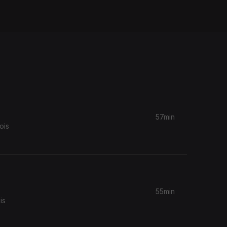
57min
ois
55min
is