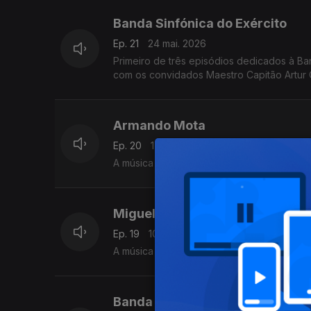
Banda Sinfónica do Exército
Ep. 21
24 mai. 2026
Primeiro de três episódios dedicados à Ba
com os convidados Maestro Capitão Artur
Armando Mota
Ep. 20
17 mai. 2026
A música para sopros do compositor, maes
Miguel Azguime,
Ep. 19
10 mai. 2026
A música para sopros do compositor e pe
Banda Sinfónica do Exército