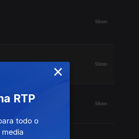
58min
×
59min
 na RTP
58min
para todo o
e media