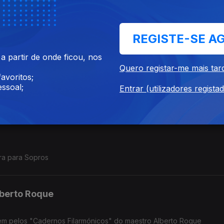
a Sinfónica do Exército,
 Cardoso e o maestro Tenente Renato Tomás
REGISTE-SE A
 partir de onde ficou, nos
Quero registar-me mais tar
avoritos;
ssoal;
Entrar (utilizadores regista
da Póvoa de Varzim".
ra para Sopros
lberto Roque
m pelos "Cadernos Filarmónicos" do maestro Alberto Roque