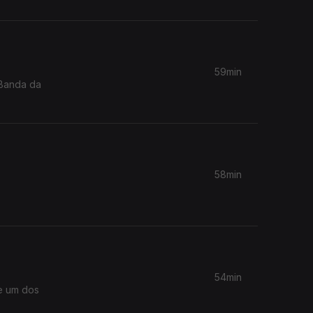
59min
 Banda da
58min
54min
de um dos