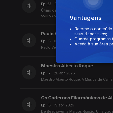
Ep. 23
07 mai. 2026
Último de três episódios dedicados à Band
com os convidados maestro Capitão Artur
Vantagens
Retome o conteúdo a
Paulo Veiga
seus dispositivos;
Guarde programas f
Ep. 18
03 mai. 2026
Aceda à sua área pe
Paulo Veiga: "O Concurso para Trompete 
Maestro Alberto Roque
Ep. 17
26 abr. 2026
Maestro Alberto Roque: A Música de Câma
Os Cadernos Filarmónicos de A
Ep. 16
19 abr. 2026
De Beethoven a Marcos Romão: Uma viage