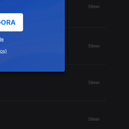
59min
GORA
de
59min
dos)
59min
59min