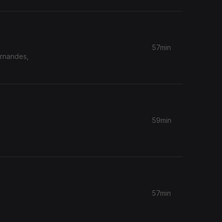
57min
ernandes,
59min
57min