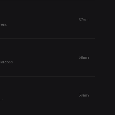
57min
vens
59min
 Cardoso
59min
ur