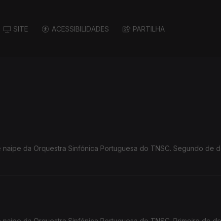
SITE
ACESSIBILIDADES
PARTILHA
de naipe da Orquestra Sinfónica Portuguesa do TNSC. Segundo de d
e naipe da Orquestra Sinfónica Portuguesa do TNSC. Primeiro de do