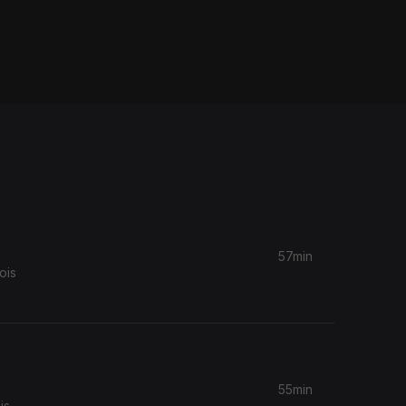
57min
ois
55min
is