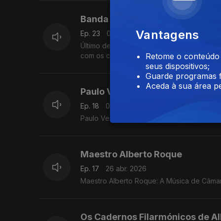
Banda Sinfónica do Exército
Vantagens
Ep. 23
07 mai. 2026
Último de três episódios dedicados à Band
com os convidados maestro Capitão Artur
Retome o conteúdo a
seus dispositivos;
Guarde programas f
Aceda à sua área pe
Paulo Veiga
Ep. 18
03 mai. 2026
Paulo Veiga: "O Concurso para Trompete 
Maestro Alberto Roque
Ep. 17
26 abr. 2026
Maestro Alberto Roque: A Música de Câma
Os Cadernos Filarmónicos de A