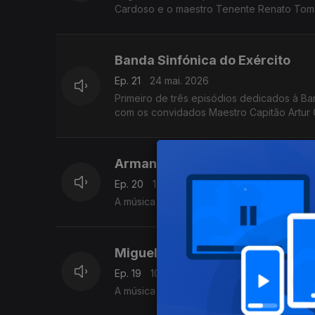
Cardoso e o maestro Tenente Renato Tom
Banda Sinfónica do Exército
Ep. 21
24 mai. 2026
Primeiro de três episódios dedicados à Ba
com os convidados Maestro Capitão Artur
Armando Mota
Ep. 20
17 mai. 2026
A música para sopros do compositor, maes
Miguel Azguime,
Ep. 19
10 mai. 2026
A música para sopros do compositor e pe