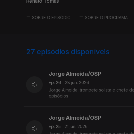
Renato Tomás
SOBRE O EPISÓDIO
SOBRE O PROGRAMA
27
episódios disponíveis
923036
904250
Jorge Almeida/OSP
Ep. 26
28 jun. 2026
Jorge Almeida, trompete solista e chefe 
episódios
Jorge Almeida/OSP
Ep. 25
21 jun. 2026
Jorge Almeida, trompete solista e chefe d