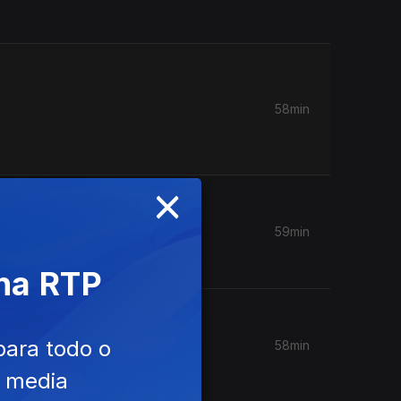
58min
×
59min
 na RTP
para todo o
58min
e media