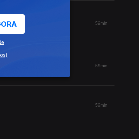
GORA
59min
de
dos)
59min
59min