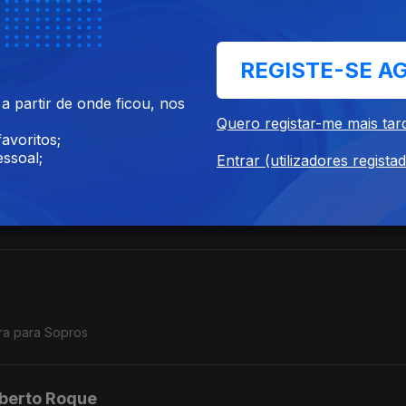
REGISTE-SE A
a Sinfónica do Exército,
 Cardoso e o maestro Tenente Renato Tomás
 partir de onde ficou, nos
Quero registar-me mais tar
avoritos;
ssoal;
Entrar (utilizadores regista
da Póvoa de Varzim".
ra para Sopros
lberto Roque