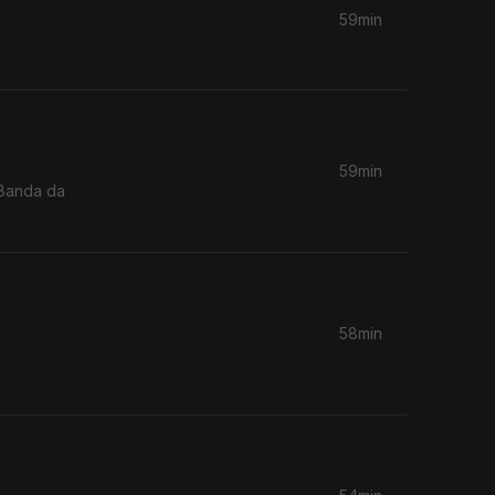
59min
59min
 Banda da
58min