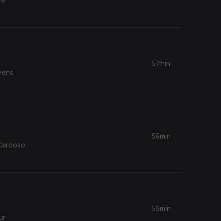
57min
vens
59min
 Cardoso
59min
ur