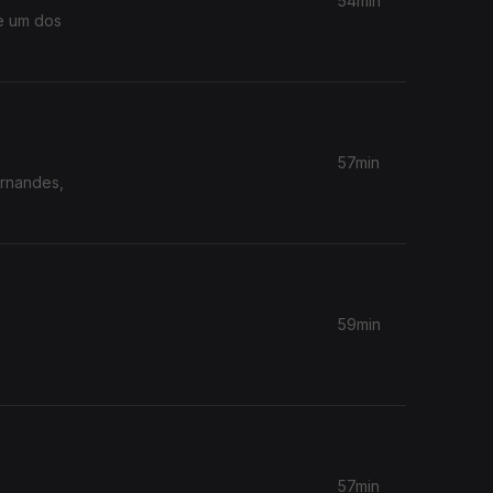
54min
de um dos
57min
ernandes,
59min
57min