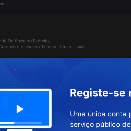
ás
nda Sinfónica do Exército,
 Cardoso e o maestro Tenente Renato Tomás
tro e pianista Armando Mota
Registe-se
Uma única conta 
rformer Miguel Azguime
serviço público d