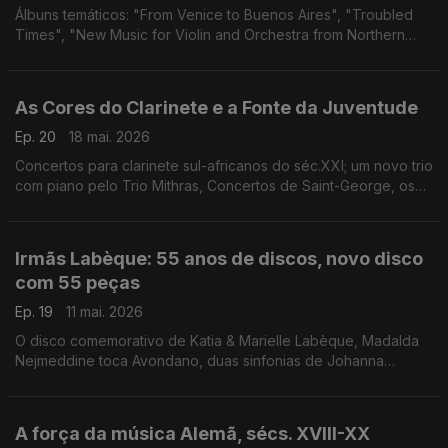
Álbuns temáticos: "From Venice to Buenos Aires", "Troubled
Times", "New Music for Violin and Orchestra from Northern
Ireland", "Heise's String Quartets", An American Dream?" e
"Vivaldi in Prague".
As Cores do Clarinete e a Fonte da Juventude
Ep. 20
18 mai. 2026
Concertos para clarinete sul-africanos do séc.XXI; um novo trio
com piano pelo Trio Mithras, Concertos de Saint-George, os
virginalistas da Inglaterra renascentista, o novo "Haydn 2032"
e canções de Florence Price.
Irmãs Labèque: 55 anos de discos, novo disco
com 55 peças
Ep. 19
11 mai. 2026
O disco comemorativo de Katia & Marielle Labèque, Madalda
Nejmeddine toca Avondano, duas sinfonias de Johanna
Senfter e os cancioneiros privados de Magarida de Áustria.
A força da música Alemã, sécs. XVIII-XX