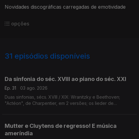
Novidades discográficas carregadas de emotividade
opções
31
episódios disponíveis
929662
911035
900596
Da sinfonia do séc. XVIII ao piano do séc. XXI
Ep. 31
03 ago. 2026
Duas sinfonias, sécs. XVIII / XIX: Wranitzky e Beethoven;
"Actéon", de Charpentier, em 2 versões; os lieder de
Schumann, 1840-52; uma Sonata de Janácek e um Capricho
de Stravinsky; piano no séc. XXI, por L. Georgievskaya
Mutter e Cluytens de regresso! E música
ameríndia