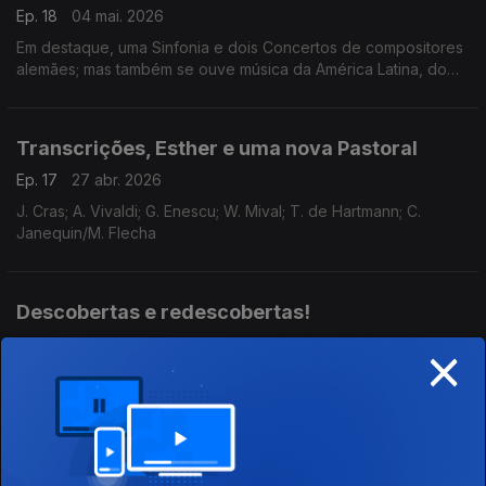
Ep. 18
04 mai. 2026
Em destaque, uma Sinfonia e dois Concertos de compositores
alemães; mas também se ouve música da América Latina, do
Reino Unido e da Hungria.
Transcrições, Esther e uma nova Pastoral
Ep. 17
27 abr. 2026
J. Cras; A. Vivaldi; G. Enescu; W. Mival; T. de Hartmann; C.
Janequin/M. Flecha
Descobertas e redescobertas!
×
Ep. 16
20 abr. 2026
J. Raff; C. McDowall; M. Reger/A. Schoenberg; G. Bacewicz; M.
Martines; A. Pärt
A América de Reich e Stoessel; a Europa de