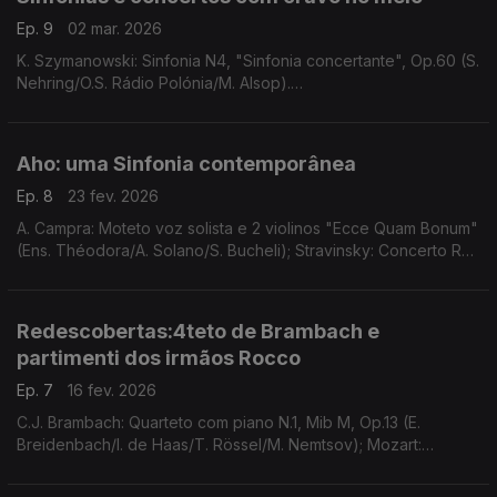
Ep. 9
02 mar. 2026
K. Szymanowski: Sinfonia N4, "Sinfonia concertante", Op.60 (S.
Nehring/O.S. Rádio Polónia/M. Alsop).
E. Barraine: Sinfonia N.2, "Voina" (O.N. França/C. Macelaru). ...
Aho: uma Sinfonia contemporânea
Ep. 8
23 fev. 2026
A. Campra: Moteto voz solista e 2 violinos "Ecce Quam Bonum"
(Ens. Théodora/A. Solano/S. Bucheli); Stravinsky: Concerto Re
M, "Basileia" (Camerata Salzburg/Giovanni Guzzo); ...
Redescobertas:4teto de Brambach e
partimenti dos irmãos Rocco
Ep. 7
16 fev. 2026
C.J. Brambach: Quarteto com piano N.1, Mib M, Op.13 (E.
Breidenbach/I. de Haas/T. Rössel/M. Nemtsov); Mozart:
Concerto piano N.8, Do M, K.246 (O. Pashchenko/Il Gardellino);
...