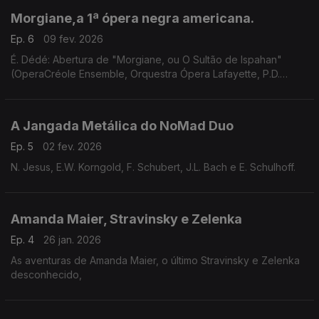
Morgiane,a 1ª ópera negra americana.
Ep. 6
09 fev. 2026
É. Dédé: Abertura de "Morgiane, ou O Sultão de Ispahan"
(OperaCréole Ensemble, Orquestra Ópera Lafayette, P.D.
Quigley). ...
A Jangada Metálica do NoMad Duo
Ep. 5
02 fev. 2026
N. Jesus, E.W. Korngold, F. Schubert, J.L. Bach e E. Schulhoff.
Amanda Maier, Stravinsky e Zelenka
Ep. 4
26 jan. 2026
As aventuras de Amanda Maier, o último Stravinsky e Zelenka
desconhecido,