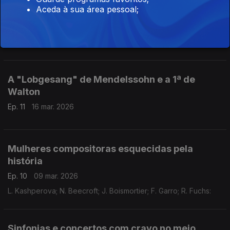
Mazeppa de Grandval
Aceda à sua área pessoal;
Ep. 12
23 mar. 2026
E. Rubbra: Missa in Honorem Sancti Dominici;
E.W. Korngold: Concerto cioloncelo;
G. Mahler: Sinfonia N.7;
.A. Bottiroli: Suite 2 pianos;
C. de Grandval: ópera Mazeppa;
A "Lobgesang" de Mendelssohn e a 1ª de
S. Coleridge-Taylor: Concerto violino
Walton
Ep. 11
16 mar. 2026
Mulheres compositoras esquecidas pela
história
Ep. 10
09 mar. 2026
L. Kashperova; N. Beecroft; J. Boismortier; F. Garro; R. Fuchs:
Sinfonias e concertos com cravo no meio