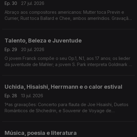
Ep. 30
27 jul. 2026
Abraço aos compositores americanos: Mutter toca Previn e
Currier, Rust toca Ballard e Chee, ambos ameríndios. Gravação
histórica inédita de A. Cluytens em Lucerna. Sonatas de
Beethoven. David Temple desvenda Parry.
Talento, Beleza e Juventude
Ep. 29
20 jul. 2026
O jovem Franck compõe o seu Op.1, N.1, aos 17 anos; os lieder
da juventude de Mahler; a jovem S. Park interpreta Goldmark e
Sibelius; o talento de Berger não era só para a voz e Lipkis
enamorou-se da commedia dell'arte.
Uchida, Hisaishi, Herrmann e o calor estival
Ep. 28
13 jul. 2026
1ªas gravações: Concerto para flauta de Joe Hisaishi, Duetos
Românticos de Shchedrin, e Souvenir de Voyage de
Herrmann. Mitsuko Uchida e a sua leitura definitiva das últimas
Sonatas de Beethoven. Outras sugestões.
Música, poesia e literatura