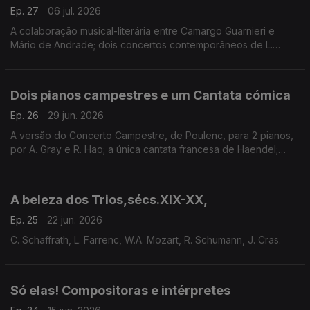
Ep. 27
06 jul. 2026
A colaboração musical-literária entre Camargo Guarnieri e
Mário de Andrade; dois concertos contemporâneos de L.
Vollmer e J. McCabe; Bruckner por Russell Davies, o órgão de
Bach e o romantismo/modernismo feminino.
Dois pianos campestres e um Cantata cómica
Ep. 26
29 jun. 2026
A versão do Concerto Campestre, de Poulenc, para 2 pianos,
por A. Gray e R. Hao; a única cantata francesa de Haendel;
duas canções corais de Howells, uma Sonata de Haydn e uma
nova leitura de Elgar.
A beleza dos Trios,sécs.XIX-XX,
Ep. 25
22 jun. 2026
C. Schaffrath, L. Farrenc, W.A. Mozart, R. Schumann, J. Cras.
Só elas! Compositoras e intérpretes