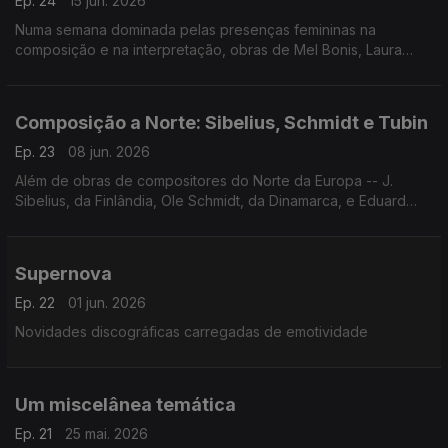
Ep. 24
15 jun. 2026
Numa semana dominada pelas presenças femininas na
composição e na interpretação, obras de Mel Bonis, Laura
Netzel e Fernande Decruck e gravações de Jimin Oh-
Havenith, Agata Kawa-Cajler e Karina Canellakis.
Composição a Norte: Sibelius, Schmidt e Tubin
Ep. 23
08 jun. 2026
Além de obras de compositores do Norte da Europa -- J.
Sibelius, da Finlândia, Ole Schmidt, da Dinamarca, e Eduard
Tubin, da Estónia -- destaque à última Missa de Haydn e a
quartetos de cordas do romantismo italiano.
Supernova
Ep. 22
01 jun. 2026
Novidades discográficas carregadas de emotividade
Um miscelânea temática
Ep. 21
25 mai. 2026