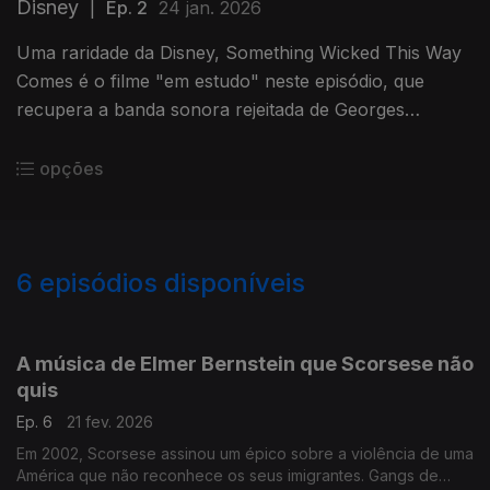
Disney
|
Ep. 2
24 jan. 2026
Uma raridade da Disney, Something Wicked This Way
Comes é o filme "em estudo" neste episódio, que
recupera a banda sonora rejeitada de Georges
Delerue. Inês Lourenço conversa com o radialista Rui
Alves de Sousa.
opções
6
episódios disponíveis
901537
A música de Elmer Bernstein que Scorsese não
quis
Ep. 6
21 fev. 2026
Em 2002, Scorsese assinou um épico sobre a violência de uma
América que não reconhece os seus imigrantes. Gangs de