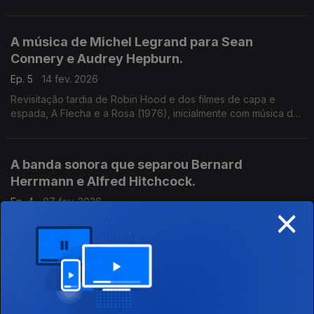
Nova Iorque e a música rejeitada de Elmer Bernstein ocupam
este episódio. Conversa com Luís Caetano.
A música de Michel Legrand para Sean
Connery e Audrey Hepburn.
Ep. 5
14 fev. 2026
Revisitação tardia de Robin Hood e dos filmes de capa e
espada, A Flecha e a Rosa (1976), inicialmente com música de
Michel Legrand, juntou dois atores lendários. O crítico João
Lopes é o convidado deste episódio.
A banda sonora que separou Bernard
Herrmann e Alfred Hitchcock.
Ep. 4
07 fev. 2026
×
Outro caso exemplar da história das relações artísticas, a
banda sonora de Bernard Herrmann para Cortina Rasgada
(1966) marcou o fim da dupla com Hitchcock. O convidado é o
pianista e compositor Filipe Raposo.
A banda sonora maldita de Lalo Schifrin
Ep. 3
31 jan. 2026