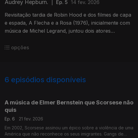
Audrey Hepburn.
|
Ep. 5
14 fev. 2026
Revisitação tardia de Robin Hood e dos filmes de capa
e espada, A Flecha e a Rosa (1976), inicialmente com
música de Michel Legrand, juntou dois atores
lendários. O crítico João Lopes é o convidado deste
episódio.
opções
6
episódios disponíveis
901537
A música de Elmer Bernstein que Scorsese não
quis
Ep. 6
21 fev. 2026
Em 2002, Scorsese assinou um épico sobre a violência de uma
América que não reconhece os seus imigrantes. Gangs de