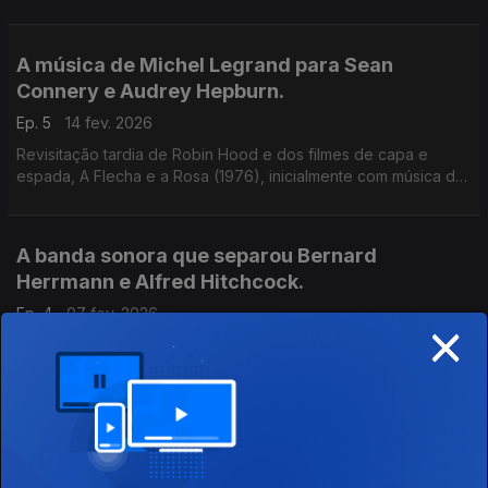
Nova Iorque e a música rejeitada de Elmer Bernstein ocupam
este episódio. Conversa com Luís Caetano.
A música de Michel Legrand para Sean
Connery e Audrey Hepburn.
Ep. 5
14 fev. 2026
Revisitação tardia de Robin Hood e dos filmes de capa e
espada, A Flecha e a Rosa (1976), inicialmente com música de
Michel Legrand, juntou dois atores lendários. O crítico João
Lopes é o convidado deste episódio.
A banda sonora que separou Bernard
Herrmann e Alfred Hitchcock.
Ep. 4
07 fev. 2026
×
Outro caso exemplar da história das relações artísticas, a
banda sonora de Bernard Herrmann para Cortina Rasgada
(1966) marcou o fim da dupla com Hitchcock. O convidado é o
pianista e compositor Filipe Raposo.
A banda sonora maldita de Lalo Schifrin
Ep. 3
31 jan. 2026