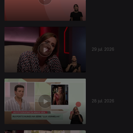
29 jul. 2026
28 jul. 2026