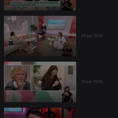
26 jun. 2026
25 jun. 2026