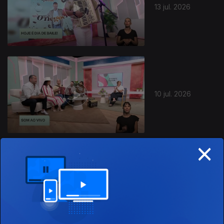
13 jul. 2026
10 jul. 2026
×
09 jul. 2026