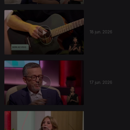
18 jun. 2026
17 jun. 2026
936275