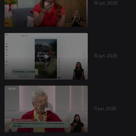
16 jun. 2026
15 jun. 2026
11 jun. 2026