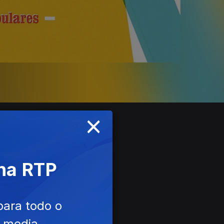
×
 na RTP
para todo o
e media