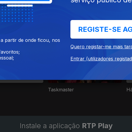
REGISTE-SE A
 toda a família
 partir de onde ficou, nos
Quero registar-me mais tar
avoritos;
ssoal;
Entrar (utilizadores regista
Taskmaster
Há
Instale a aplicação
RTP Play