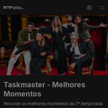
Taskmaster - Melhores
Momentos
Recorde os melhores momentos da 7ª temporada