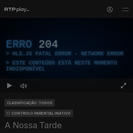
ERRO
204
HLS.JS FATAL ERROR - NETWORK ERROR
ESTE CONTEÚDO ESTÁ NESTE MOMENTO
INDISPONÍVEL
CLASSIFICAÇÃO: TODOS
CONTROLO PARENTAL INATIVO
A Nossa Tarde