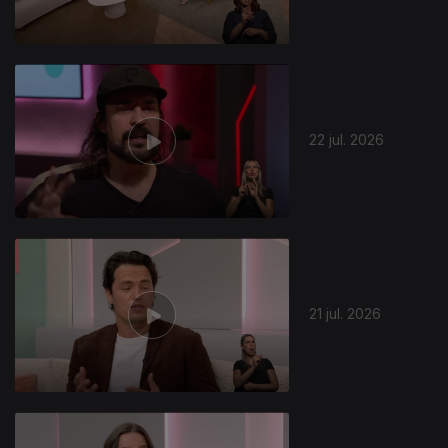
22 jul. 2026
943835
21 jul. 2026