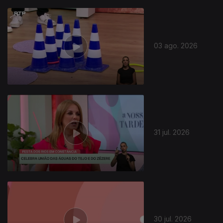
03 ago. 2026
31 jul. 2026
30 jul. 2026