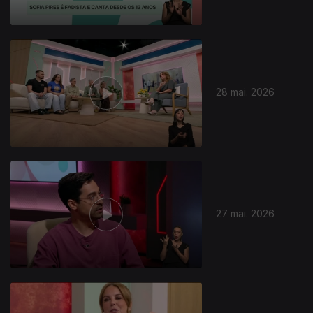
28 mai. 2026
931899
27 mai. 2026