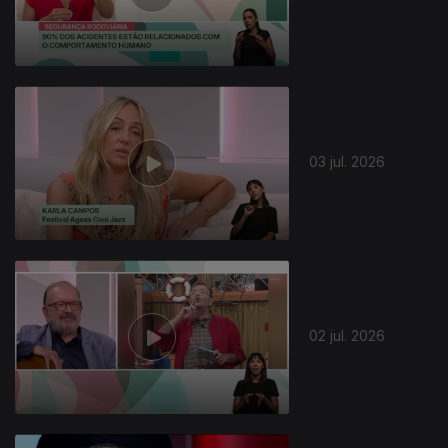
940207
03 jul. 2026
02 jul. 2026