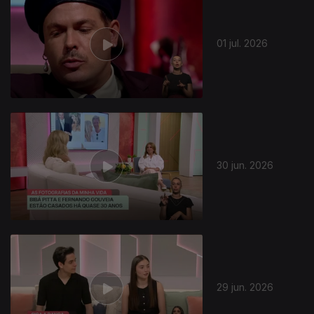
01 jul. 2026
30 jun. 2026
29 jun. 2026