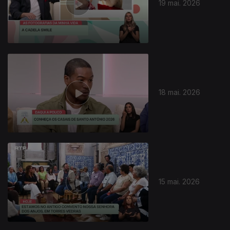
19 mai. 2026
18 mai. 2026
15 mai. 2026