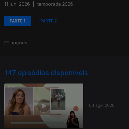
11 jun. 2026
|
temporada 2026
PARTE 1
PARTE 2
opções
147
episódios disponíveis
04 ago. 2026