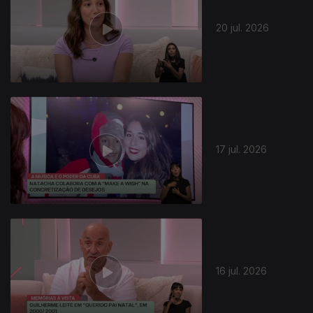
20 jul. 2026
17 jul. 2026
16 jul. 2026