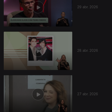
29 abr. 2026
28 abr. 2026
27 abr. 2026