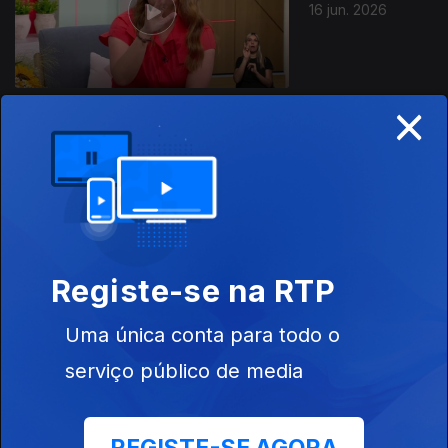
16 jun. 2026
×
15 jun. 2026
Registe-se na RTP
Uma única conta para todo o
11 jun. 2026
serviço público de media