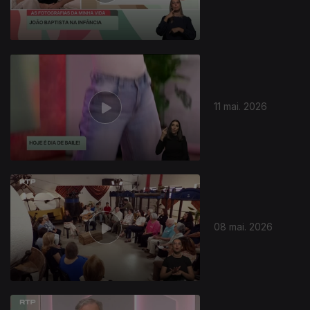
927566
11 mai. 2026
08 mai. 2026