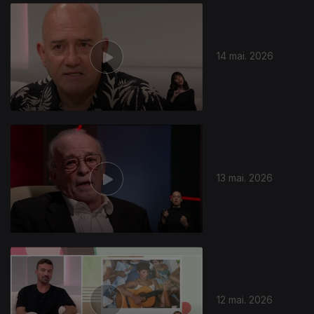
14 mai. 2026
13 mai. 2026
12 mai. 2026