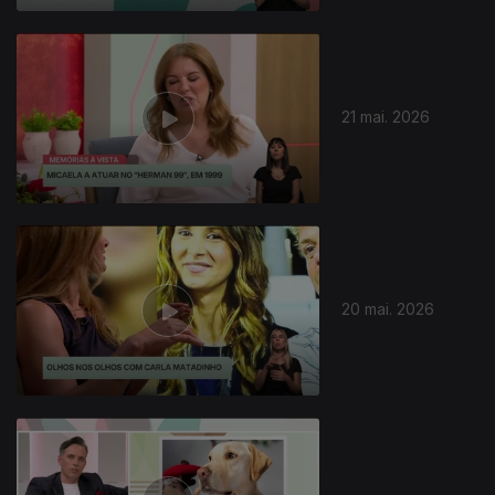
21 mai. 2026
20 mai. 2026