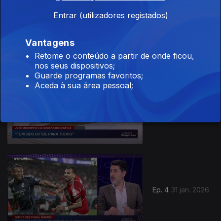
Ep. 6
Entrar (utilizadores registados)
07 mar. 2026
Vantagens
Retome o conteúdo a partir de onde ficou,
nos seus dispositivos;
Guarde programas favoritos;
Aceda à sua área pessoal;
Ep. 5
21 fev. 2026
Ep. 4
31 jan. 2026