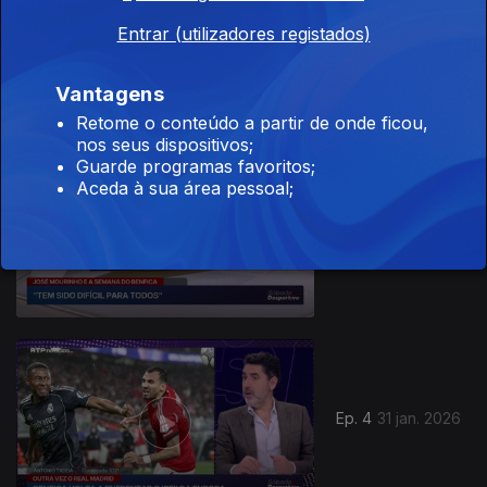
Ep. 6
Entrar (utilizadores registados)
07 mar. 2026
Vantagens
Retome o conteúdo a partir de onde ficou,
nos seus dispositivos;
Guarde programas favoritos;
Aceda à sua área pessoal;
Ep. 5
21 fev. 2026
Ep. 4
31 jan. 2026