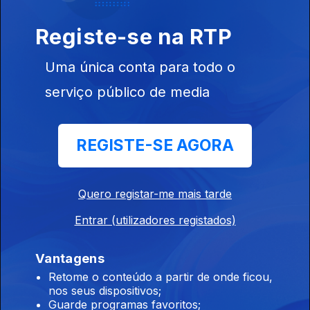
Registe-se na RTP
Ep. 9
22 mar. 2026
Uma única conta para todo o
serviço público de media
REGISTE-SE AGORA
Ep. 8
15 mar. 2026
Quero registar-me mais tarde
Entrar (utilizadores registados)
Vantagens
Retome o conteúdo a partir de onde ficou,
nos seus dispositivos;
Ep. 7
Guarde programas favoritos;