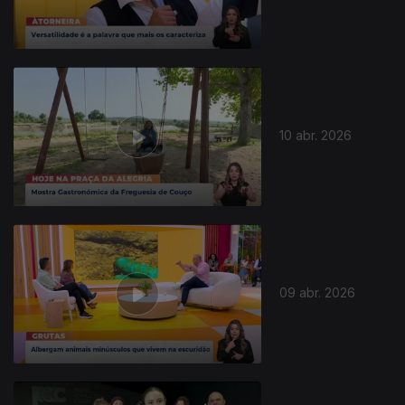
10 abr. 2026
09 abr. 2026