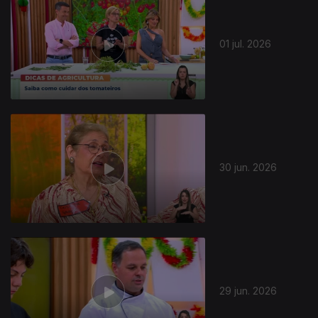
01 jul. 2026
30 jun. 2026
29 jun. 2026