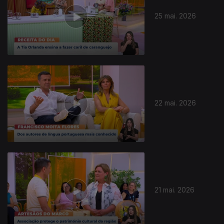
25 mai. 2026
22 mai. 2026
21 mai. 2026