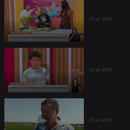
27 jul. 2026
24 jul. 2026
23 jul. 2026