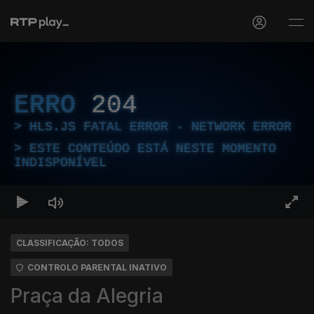
ERRO
204
HLS.JS FATAL ERROR - NETWORK ERROR
ESTE CONTEÚDO ESTÁ NESTE MOMENTO
INDISPONÍVEL
CLASSIFICAÇÃO: TODOS
CONTROLO PARENTAL INATIVO
Praça da Alegria