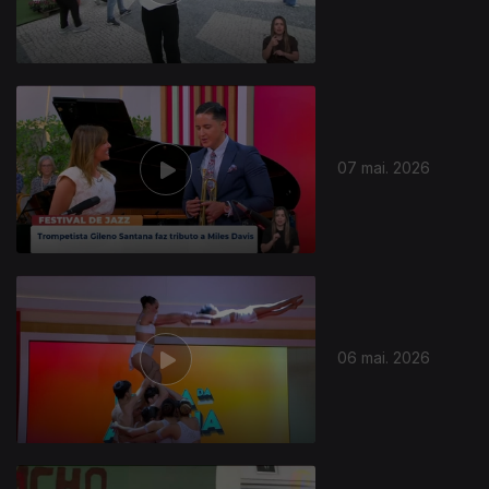
927146
07 mai. 2026
06 mai. 2026