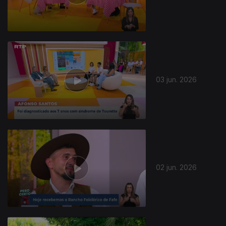
03 jun. 2026
02 jun. 2026