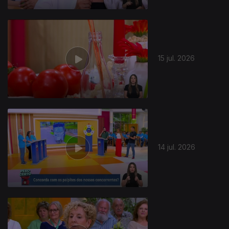
15 jul. 2026
14 jul. 2026