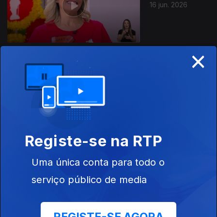
16 jun. 2026
×
15 jun. 2026
Registe-se na RTP
Uma única conta para todo o
11 jun. 2026
serviço público de media