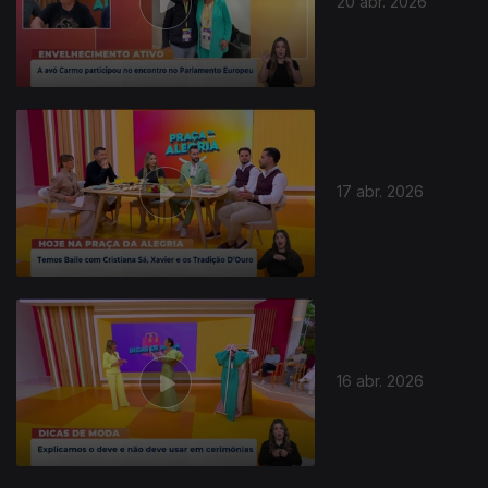
20 abr. 2026
17 abr. 2026
16 abr. 2026