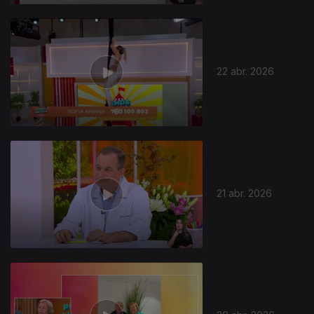
22 abr. 2026
21 abr. 2026
923038