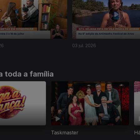
26
03 jul. 2026
 toda a família
Taskmaster
Há