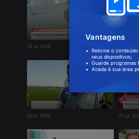
Vantagens
29 jul. 2026
28 jul. 20
Retome o conteúdo a
seus dispositivos;
Guarde programas f
943756
Aceda à sua área pe
23 jul. 2026
22 jul. 20