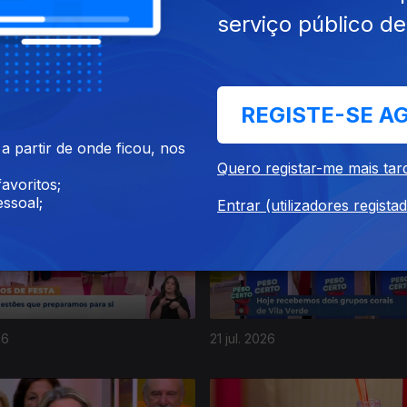
serviço público d
REGISTE-SE A
26
27 jul. 2026
 partir de onde ficou, nos
Quero registar-me mais tar
avoritos;
ssoal;
Entrar (utilizadores regista
26
21 jul. 2026