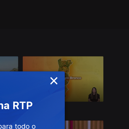
×
 na RTP
30 jul. 2026
para todo o