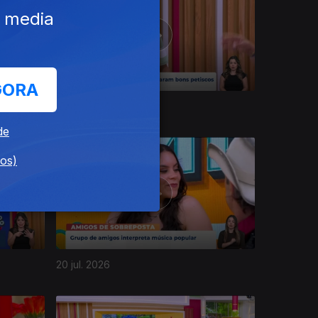
e media
GORA
24 jul. 2026
de
dos)
20 jul. 2026