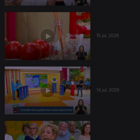
15 jul. 2026
14 jul. 2026