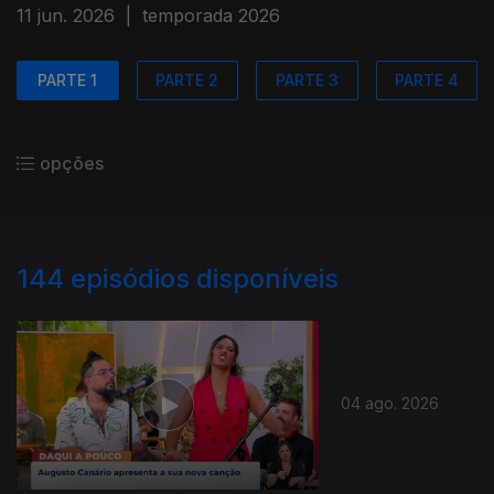
11 jun. 2026
|
temporada 2026
PARTE 1
PARTE 2
PARTE 3
PARTE 4
opções
144
episódios disponíveis
04 ago. 2026