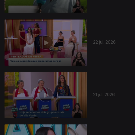
22 jul. 2026
943756
21 jul. 2026