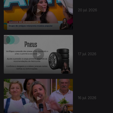
20 jul. 2026
17 jul. 2026
16 jul. 2026