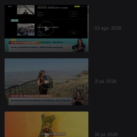
03 ago. 2026
31 jul. 2026
30 jul. 2026