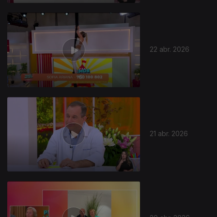
22 abr. 2026
21 abr. 2026
923038