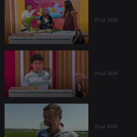
27 jul. 2026
24 jul. 2026
23 jul. 2026