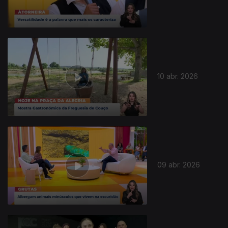
10 abr. 2026
09 abr. 2026