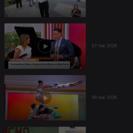
927146
07 mai. 2026
06 mai. 2026