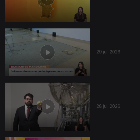
29 jul. 2026
28 jul. 2026