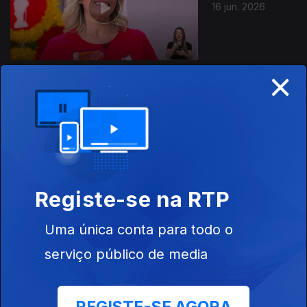
16 jun. 2026
×
15 jun. 2026
Registe-se na RTP
Uma única conta para todo o
11 jun. 2026
serviço público de media