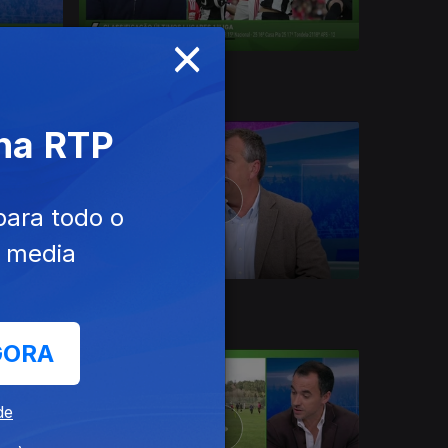
×
Ep. 14
13 abr. 2026
 na RTP
para todo o
e media
Ep. 10
16 mar. 2026
GORA
de