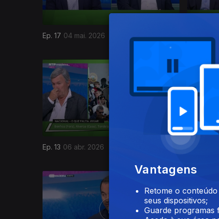
Ep. 17
04 mai. 2026
Ep. 16
27 
915864
Ep. 13
06 abr. 2026
Ep. 12
30 
Vantagens
Retome o conteúdo a
seus dispositivos;
Guarde programas f