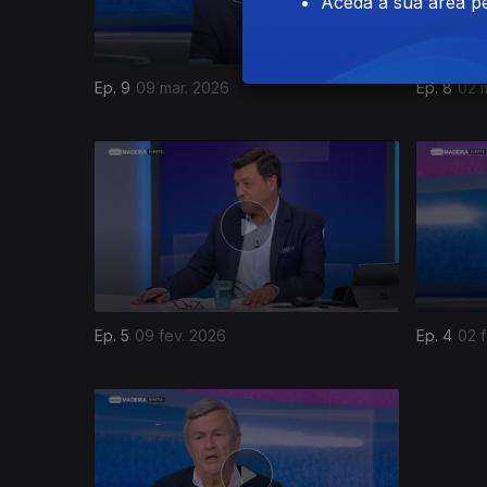
Aceda à sua área pe
Ep. 9
09 mar. 2026
Ep. 8
02 
Ep. 5
09 fev. 2026
Ep. 4
02 
901894