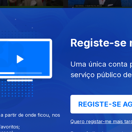
abr. 2026
Ep. 15
20 abr. 2026
Registe-se
Uma única conta 
serviço público d
mar. 2026
Ep. 11
23 mar. 2026
REGISTE-SE A
 partir de onde ficou, nos
Quero registar-me mais tar
avoritos;