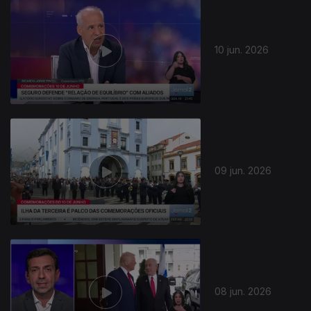
935211
10 jun. 2026
09 jun. 2026
08 jun. 2026