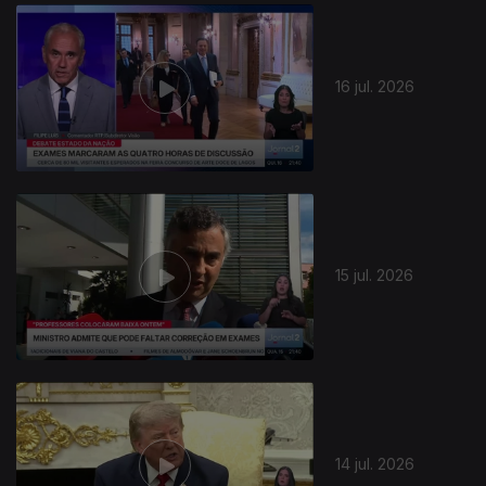
943008
16 jul. 2026
15 jul. 2026
14 jul. 2026