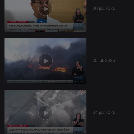
06 jul. 2026
05 jul. 2026
940562
04 jul. 2026