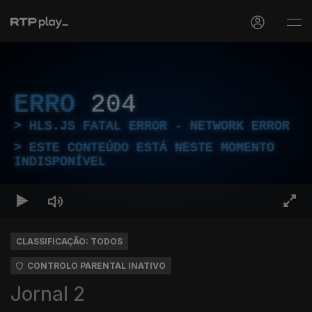
ERRO
204
HLS.JS FATAL ERROR - NETWORK ERROR
ESTE CONTEÚDO ESTÁ NESTE MOMENTO
INDISPONÍVEL
CLASSIFICAÇÃO: TODOS
CONTROLO PARENTAL INATIVO
Jornal 2