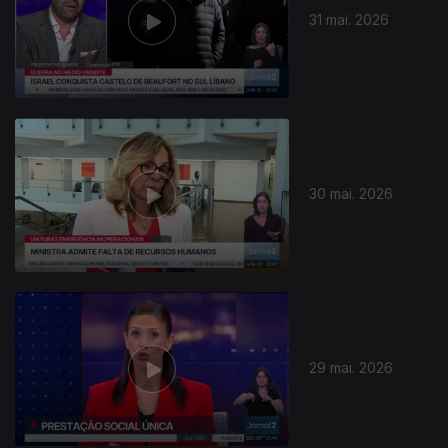
31 mai. 2026
30 mai. 2026
932562
29 mai. 2026