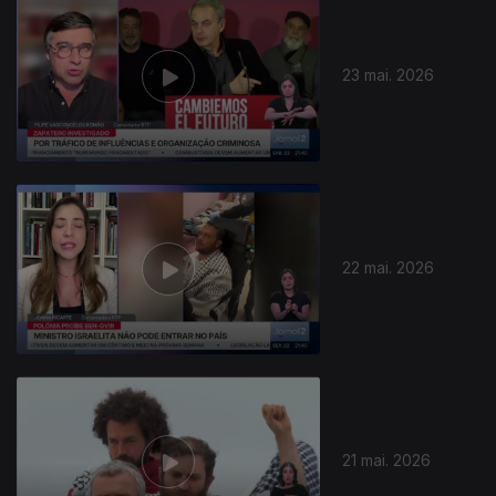
23 mai. 2026
22 mai. 2026
21 mai. 2026