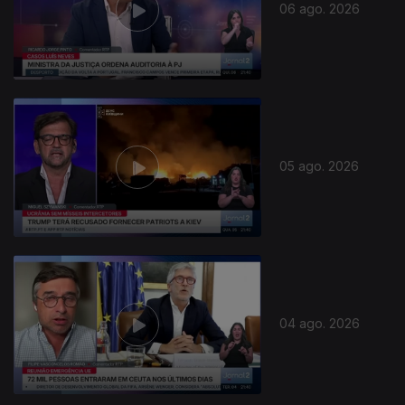
06 ago. 2026
05 ago. 2026
04 ago. 2026