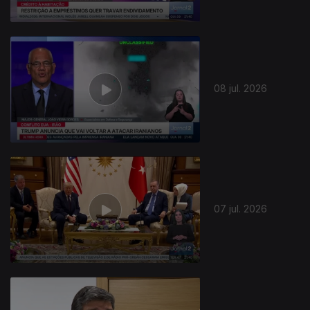
08 jul. 2026
07 jul. 2026