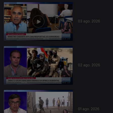
03 ago. 2026
02 ago. 2026
01 ago. 2026