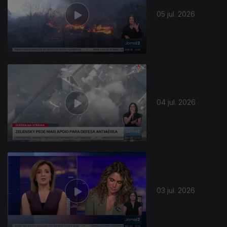
05 jul. 2026
04 jul. 2026
940320
03 jul. 2026