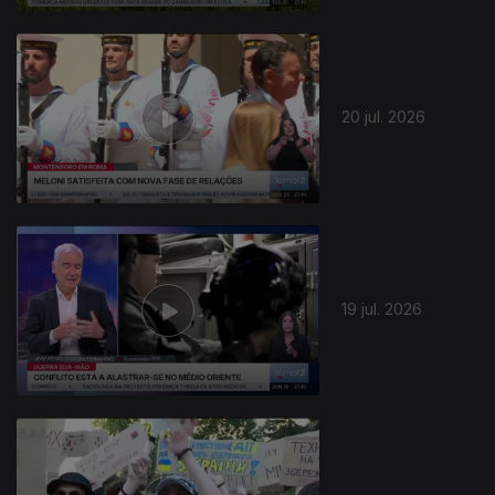
20 jul. 2026
19 jul. 2026