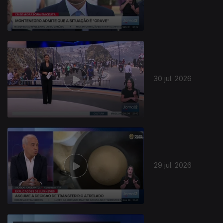
30 jul. 2026
29 jul. 2026