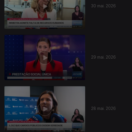
30 mai. 2026
29 mai. 2026
932346
28 mai. 2026