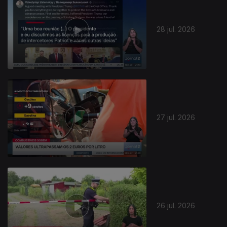
28 jul. 2026
945074
27 jul. 2026
26 jul. 2026