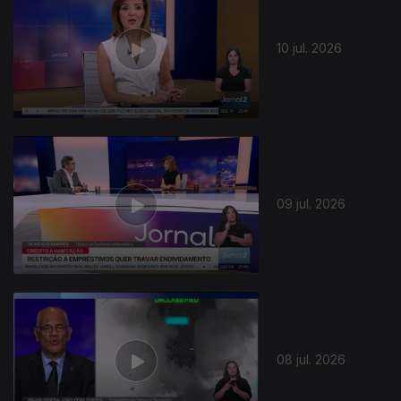
10 jul. 2026
09 jul. 2026
08 jul. 2026