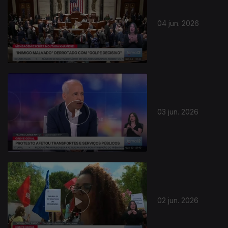
04 jun. 2026
03 jun. 2026
02 jun. 2026