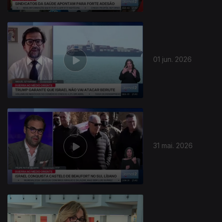
01 jun. 2026
31 mai. 2026