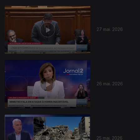
27 mai. 2026
26 mai. 2026
25 mai. 2026