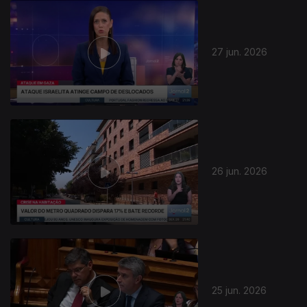
27 jun. 2026
26 jun. 2026
25 jun. 2026