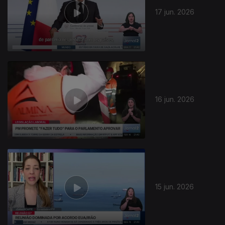
17 jun. 2026
16 jun. 2026
15 jun. 2026