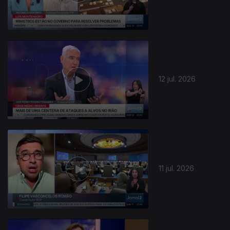
12 jul. 2026
11 jul. 2026