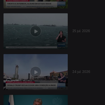
25 jul. 2026
24 jul. 2026