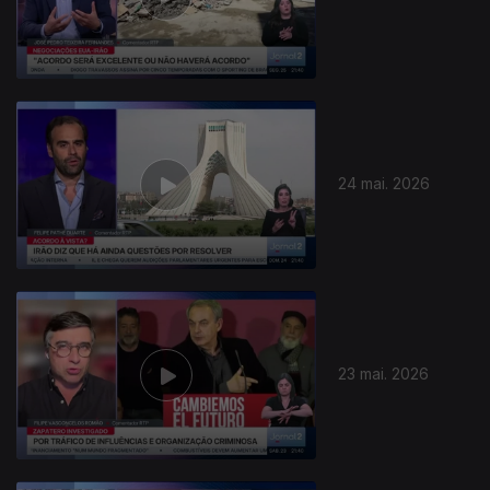
24 mai. 2026
23 mai. 2026