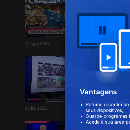
01 ago. 2026
29 jul. 20
943606
Vantagens
Retome o conteúdo a
25 jul. 2026
22 jul. 20
seus dispositivos;
Guarde programas f
Aceda à sua área pe