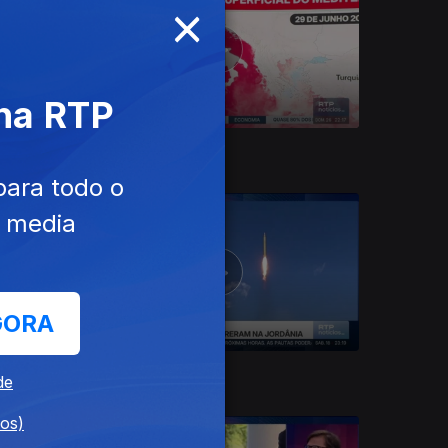
×
 na RTP
26 jul. 2026
para todo o
e media
GORA
18 jul. 2026
de
dos)