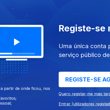
Registe-se
26
28 jul. 2026
Uma única conta 
serviço público d
REGISTE-SE A
 partir de onde ficou, nos
26
19 jul. 2026
Quero registar-me mais tar
avoritos;
ssoal;
Entrar (utilizadores regista