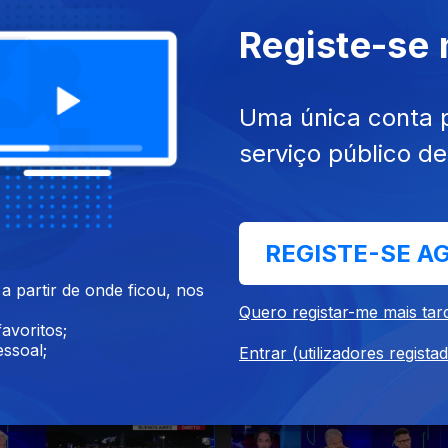
Registe-se
Uma única conta 
serviço público d
026
29 jul. 2026
REGISTE-SE A
 partir de onde ficou, nos
Quero registar-me mais tar
avoritos;
ssoal;
Entrar (utilizadores regista
26
22 jul. 2026