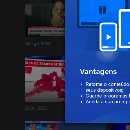
02 ago. 2026
01 ago. 2
943707
Vantagens
Retome o conteúdo a
seus dispositivos;
Guarde programas f
Aceda à sua área pe
26 jul. 2026
25 jul. 20