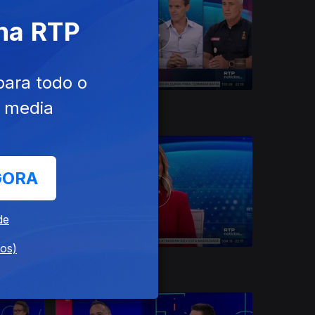
 na RTP
para todo o
e media
28 jul. 2026
GORA
de
dos)
19 jul. 2026