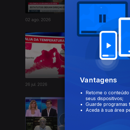
02 ago. 2026
01 ago. 2
943707
Vantagens
26 jul. 2026
25 jul. 20
Retome o conteúdo a
seus dispositivos;
Guarde programas f
Aceda à sua área pe