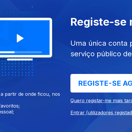
Registe-se
026
29 jul. 2026
Uma única conta 
serviço público d
REGISTE-SE A
26
22 jul. 2026
 partir de onde ficou, nos
Quero registar-me mais tar
avoritos;
ssoal;
Entrar (utilizadores regista