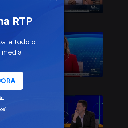
 na RTP
28 jul. 2026
para todo o
e media
GORA
19 jul. 2026
de
dos)