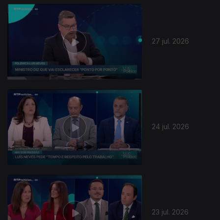
27 jul. 2026
24 jul. 2026
23 jul. 2026