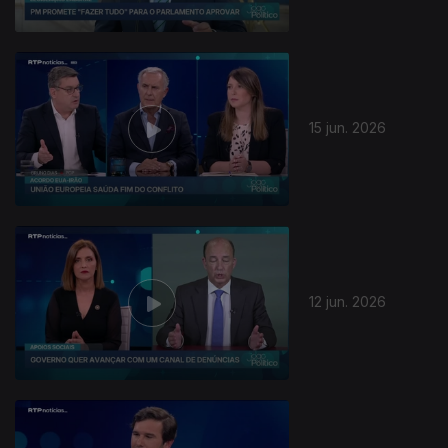
15 jun. 2026
12 jun. 2026