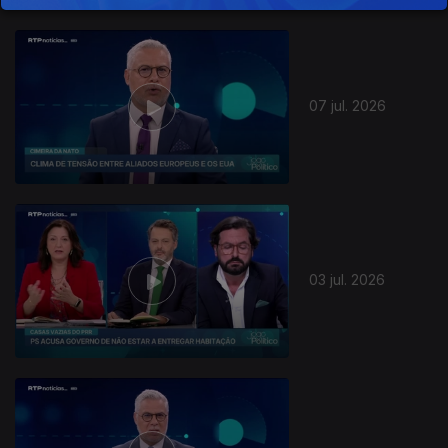
07 jul. 2026
03 jul. 2026