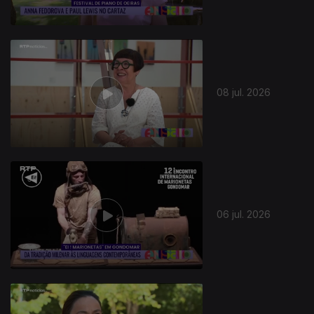
08 jul. 2026
06 jul. 2026