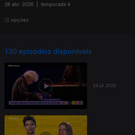
28 abr. 2026
|
temporada 4
opções
130
episódios disponíveis
24 jul. 2026