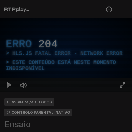
ERRO
204
HLS.JS FATAL ERROR - NETWORK ERROR
ESTE CONTEÚDO ESTÁ NESTE MOMENTO
INDISPONÍVEL
CLASSIFICAÇÃO: TODOS
CONTROLO PARENTAL INATIVO
Ensaio