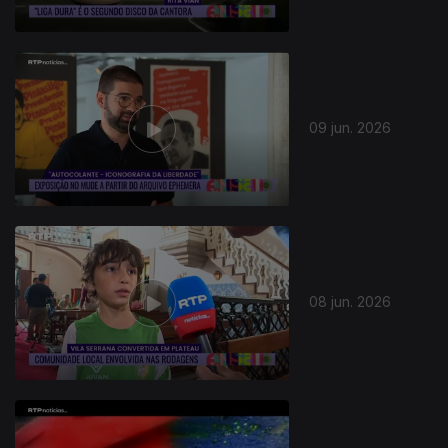
09 jun. 2026
08 jun. 2026