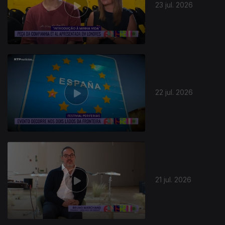
23 jul. 2026
22 jul. 2026
21 jul. 2026