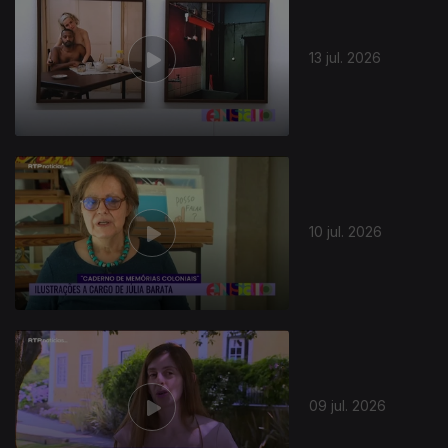
13 jul. 2026
941592
10 jul. 2026
09 jul. 2026