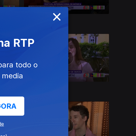
×
15 jul. 2026
 na RTP
para todo o
e media
09 jul. 2026
GORA
de