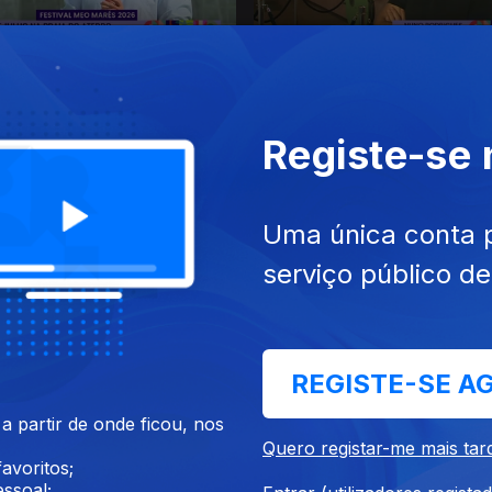
26
16 jul. 2026
Registe-se
Uma única conta 
serviço público d
26
10 jul. 2026
REGISTE-SE A
 partir de onde ficou, nos
Quero registar-me mais tar
avoritos;
ssoal;