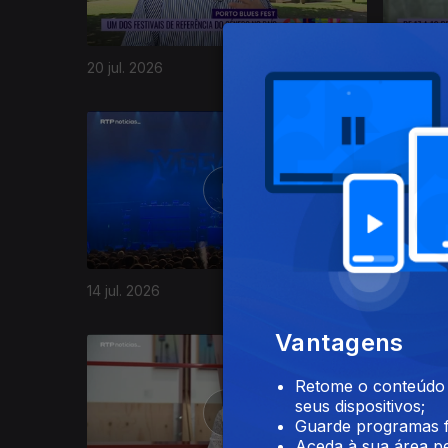
20 jul. 2026
17 jul. 20
941592
14 jul. 2026
13 jul. 20
Vantagens
Retome o conteúdo a
seus dispositivos;
Guarde programas f
Aceda à sua área pe