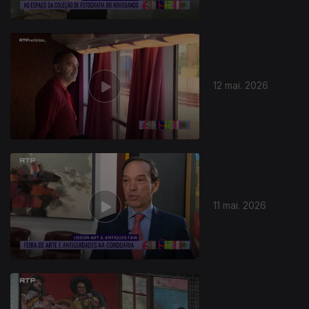
12 mai. 2026
11 mai. 2026