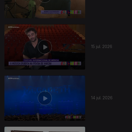
15 jul. 2026
14 jul. 2026