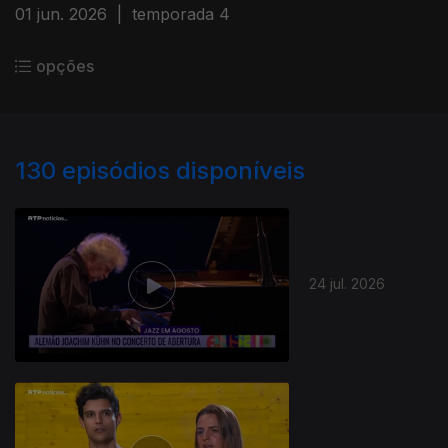
01 jun. 2026
|
temporada 4
opções
130
episódios disponíveis
24 jul. 2026