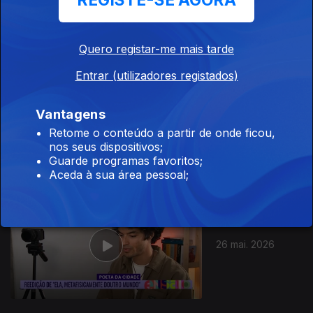
REGISTE-SE AGORA
28 mai. 2026
Quero registar-me mais tarde
Entrar (utilizadores registados)
Vantagens
27 mai. 2026
Retome o conteúdo a partir de onde ficou,
nos seus dispositivos;
Guarde programas favoritos;
Aceda à sua área pessoal;
26 mai. 2026