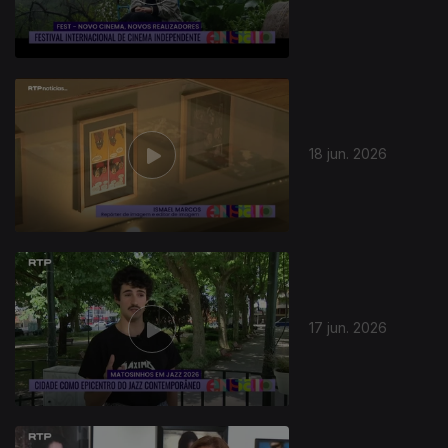
18 jun. 2026
17 jun. 2026