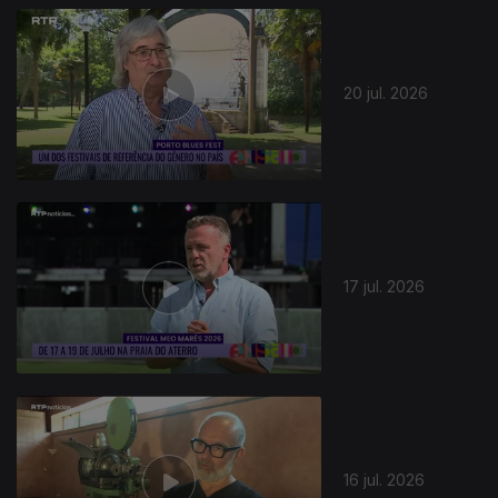
20 jul. 2026
17 jul. 2026
16 jul. 2026