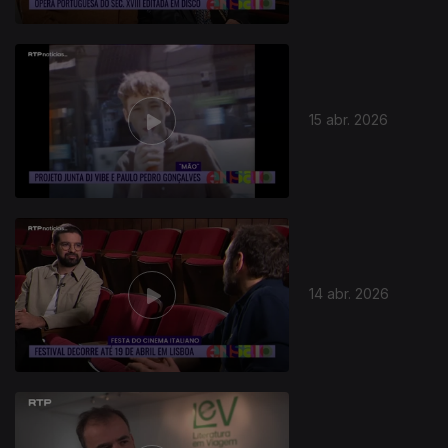
15 abr. 2026
14 abr. 2026