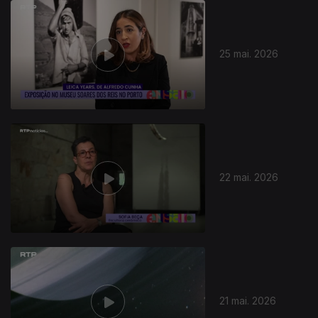
25 mai. 2026
22 mai. 2026
21 mai. 2026