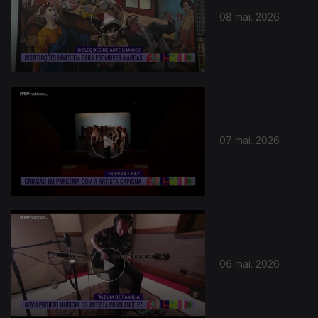
08 mai. 2026
07 mai. 2026
06 mai. 2026