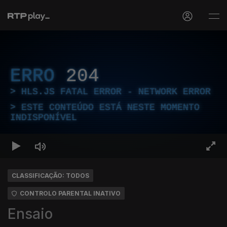
ERRO
204
HLS.JS FATAL ERROR - NETWORK ERROR
ESTE CONTEÚDO ESTÁ NESTE MOMENTO
INDISPONÍVEL
CLASSIFICAÇÃO: TODOS
CONTROLO PARENTAL INATIVO
Ensaio