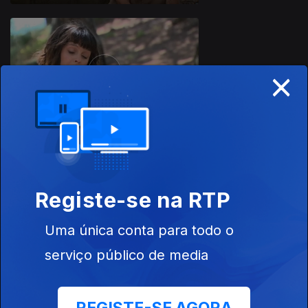
×
01 jun. 2026
29 mai. 2026
Registe-se na RTP
Uma única conta para todo o
serviço público de media