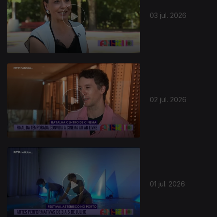
03 jul. 2026
02 jul. 2026
01 jul. 2026