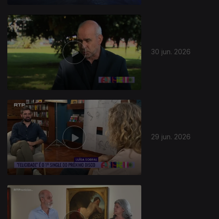
30 jun. 2026
29 jun. 2026