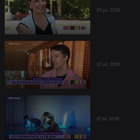
03 jul. 2026
02 jul. 2026
01 jul. 2026