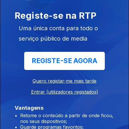
26 jun. 2026
Registe-se na RTP
Uma única conta para todo o
serviço público de media
25 jun. 2026
REGISTE-SE AGORA
Quero registar-me mais tarde
Entrar (utilizadores registados)
24 jun. 2026
Vantagens
Retome o conteúdo a partir de onde ficou,
nos seus dispositivos;
Guarde programas favoritos;