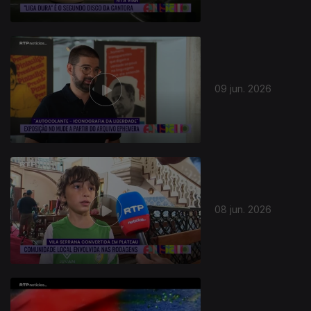
09 jun. 2026
08 jun. 2026