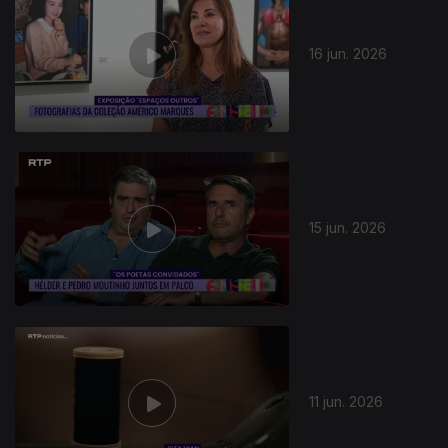
16 jun. 2026
15 jun. 2026
11 jun. 2026