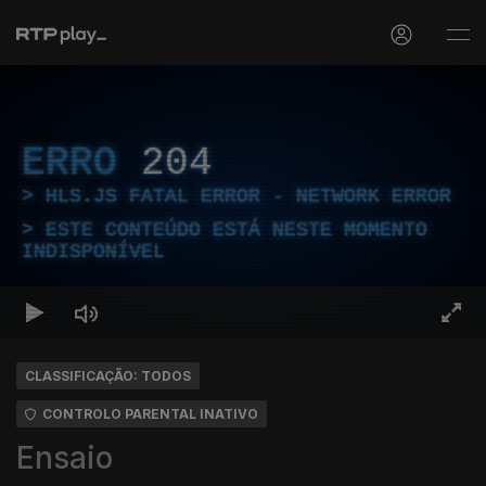
ERRO
204
HLS.JS FATAL ERROR - NETWORK ERROR
ESTE CONTEÚDO ESTÁ NESTE MOMENTO
INDISPONÍVEL
CLASSIFICAÇÃO: TODOS
CONTROLO PARENTAL INATIVO
Ensaio