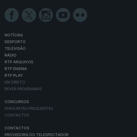
NOTÍCIAS
DESPORTO
TELEVISÃO
RÁDIO
RTP ARQUIVOS
RTP ENSINA
RTP PLAY
EM DIRETO
REVER PROGRAMAS
CONCURSOS
PERGUNTAS FREQUENTES
CONTACTOS
CONTACTOS
PROVEDORA DO TELESPECTADOR