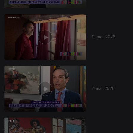
12 mai. 2026
11 mai. 2026