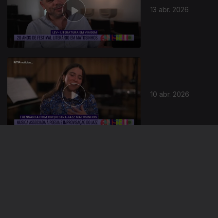
13 abr. 2026
10 abr. 2026
920745
09 abr. 2026