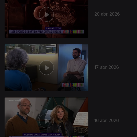
20 abr. 2026
17 abr. 2026
16 abr. 2026