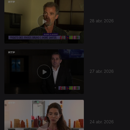
925054
28 abr. 2026
27 abr. 2026
24 abr. 2026