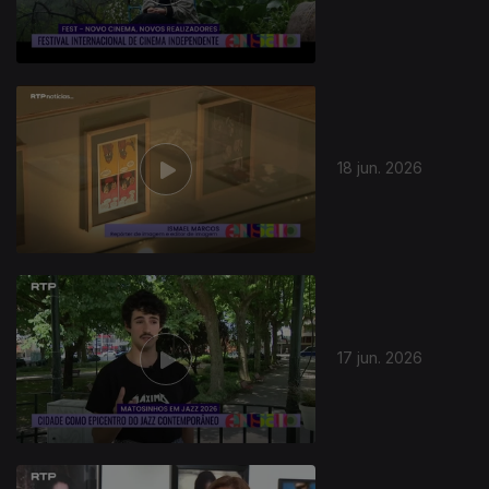
18 jun. 2026
17 jun. 2026