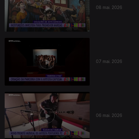
08 mai. 2026
07 mai. 2026
06 mai. 2026