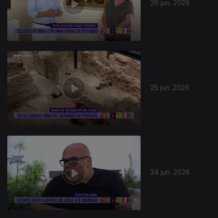
26 jun. 2026
25 jun. 2026
24 jun. 2026