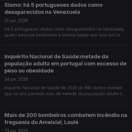
português no estrangeiro, depois do governo ter proposto um
Sismo: há 5 portugueses dados como
novo regime jurídico. Ao fim de 23 anos de atividade a Galeria
desaparecidos na Venezuela
Vera Cortês, em Lisboa, vai fechar portas em dezembro,
denunciando a voragem do mercado e os seus ritmos. António
25 jun. 2026
Jorge Gonçalves foi distinguido com a primeira edição do
Há 5 portugueses dados como desaparecidos na Venezuela,
Prémio Nacional de Banda Desenhada.
quatro pessoas pertencem à mesma família que vive em La
Guaira. O grupo parlamentar do Livre quer que o Ministro da
Educação aponte uma data concreta para a conclusão das
obras de reabilitação da Escola Artística de Música do
Inquérito Nacional de Saúde:metade da
Conservatório Nacional.
população adulta em portugal com excesso de
peso ou obesidade
24 jun. 2026
Inquérito Nacional de Saúde de 2025 do INE: dados revelam
que no ano passado mais de metade da população adulta em
Portugal tinha excesso de peso ou obesidade. Portugal
recebe pela primeira vez o Congresso Mundial de Carrilhão.
Arrancou a primeira edição do Festival Babell.
Mais de 200 bombeiros combatem incêndio na
freguesia do Ameixial, Loulé
23 jun. 2026