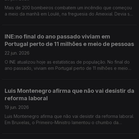
Mais de 200 bombeiros combatem um incêndio que começou
a meio da manhã em Loulé, na freguesia do Ameixial. Devia ser
sigiloso, mas está a circular na internet a imagem do exame de
matemática do 9º ano. A Missão Escola Pública alerta para a
gravidade.
INE:no final do ano passado viviam em
Portugal perto de 11 milhões e meio de pessoas
22 jun. 2026
O INE atualizou hoje as estatísticas de população. No final do
ano passado, viviam em Portugal perto de 11 milhões e meio
de pessoas. É um recorde. Abre ao publico, a 1 de julho, a
Coleção de Arte Contemporânea do Estado, em Alcabideche,
concelho de Cascais. Vai concentrar grande parte do acervo
Luis Montenegro afirma que não vai desistir da
da coleção.
reforma laboral
19 jun. 2026
Luis Montenegro afirma que não vai desistir da reforma laboral.
Em Bruxelas, o Primeiro-Ministro lamentou o chumbo da
proposta no Parlamento. O Ministério da Cultura, Juventude e
Desporto garante que o Subsídio de Mérito Cultural continua a