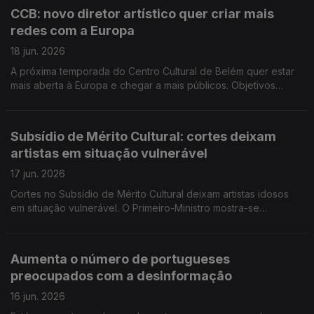
apoiar artistas e autores de reconhecido mérito cultural
CCB: novo diretor artístico quer criar mais
segundo os critérios legalmente previstos.
redes com a Europa
18 jun. 2026
A próxima temporada do Centro Cultural de Belém quer estar
mais aberta à Europa e chegar a mais públicos. Objetivos
traçados hoje pelo o novo diretor de artes performativas,
Serge Rangoni. Foi lançado hoje um manual online de apoio e
glossário contra o discurso de ódio.
Subsídio de Mérito Cultural: cortes deixam
artistas em situação vulnerável
17 jun. 2026
Cortes no Subsídio de Mérito Cultural deixam artistas idosos
em situação vulnerável. O Primeiro-Ministro mostra-se
disponível para negociar o aumento dos dias de férias de 22
para 25, o reforço do direito à amamentação e um regime para
os avós que cuidam dos netos.
Aumenta o número de portugueses
preocupados com a desinformação
16 jun. 2026