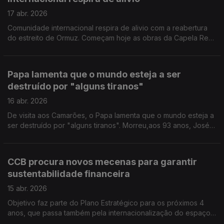
17 abr. 2026
Comunidade internacional respira de alivio com a reabertura
do estreito de Ormuz. Começam hoje as obras da Capela Real
do Palácio de Sintra orçadas em cerca de 3 milhões de euros.
Papa lamenta que o mundo esteja a ser
destruído por "alguns tiranos"
16 abr. 2026
De visita aos Camarões, o Papa lamenta que o mundo esteja a
ser destruído por "alguns tiranos". Morreu,aos 93 anos, José
Luís Tinoco. Artista plástico, arquiteto e autor de canções
emblemáticas como "No teu poema", "Um homem na cidade"
e "Madrugada".
CCB procura novos mecenas para garantir
sustentabilidade financeira
15 abr. 2026
Objetivo faz parte do Plano Estratégico para os próximos 4
anos, que passa também pela internacionalização do espaço.
A nova programação será apresentada em junho. Um quadro