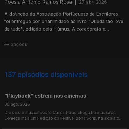
Poesia António Ramos Rosa
|
27 abr. 2026
A distinção da Associação Portuguesa de Escritores
foi entregue por unanimidade ao livro "Queda tão leve
de tudo", editado pela Húmus. A coreógrafa e
bailarina Olga Roriz vai ser homenageada com a
Medalha de Mérito Cultural, no dia Dia Mundial da
opções
Dança. As obras de Paula Rego estão expostas, até
agosto, na Museu Munch em Oslo na Noruega. É a
primeira mostra da pintora portuguesa nos países
137
episódios disponíveis
nórdicos. A Câmara de Grândola criou uma comissão
para assinalar os 100 de José Afonso, o cantor da
944336
940497
936559
931656
927279
923164
919221
915297
senha da revolução dos cravos.
"Playback" estreia nos cinemas
06 ago. 2026
O biopic e musical sobre Carlos Paião chega hoje às salas.
Começa mais uma edição do Festival Bons Sons, na aldeia de
Cem Soldos, em Tomar. O Jazz em Agosto prossegue com o