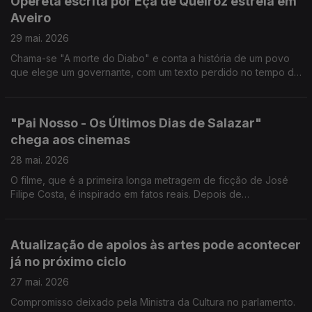
Opereta escrita por Eça de Queiroz estreia em
Atelier da artista. O Entrudo do Lazarim, com as máscaras
Aveiro
artesanais esculpidas em madeira e as personagens dos
caretos, entrou para o Inventário Nacional do Património
29 mai. 2026
Cultural Imaterial. A companhia Teatro do Bairro promete fazer
Chama-se "A morte do Diabo" e conta a história de um povo
da herança de João Barbosa uma fonte de inspiração. O actor
que elege um governante, com um texto perdido no tempo de
morreu ontem aos 56 anos.
Eça de Queiroz e música escrita de propósito pelo compositor
Rodrigo Neves. Já está disponivel na internet o Portal da
Ópera, que reúne partituras, sinopses, tipologia, personagens
"Pai Nosso - Os Últimos Dias de Salazar"
e instrumentação, do século XVIII à actualidade. Reabriu ao
chega aos cinemas
público, depois das obras de reparação dos estragos
provocados pelo mau tempo, o Museu de Leiria. Serralves
28 mai. 2026
está em festa este dim de semana.
O filme, que é a primeira longa metragem de ficção de José
Filipe Costa, é inspirado em fatos reais. Depois de
apresentado no Festival de Roterdão, estreia no dia em que
assinala o centenário da Revolução de 1926, que instaurou a
Ditadura Militar e conduziu Salazar ao poder. A pianista Maria
Atualização de apoios às artes pode acontecer
João Pires, que ontem recebeu o doutoramento Honoris
já no próximo ciclo
Causa em Évora, questiona de que forma a influência da
Inteligência Artificial nas escolas pode comprometer a
27 mai. 2026
democracia e limitar a criatividade e o talento.
Compromisso deixado pela Ministra da Cultura no parlamento.