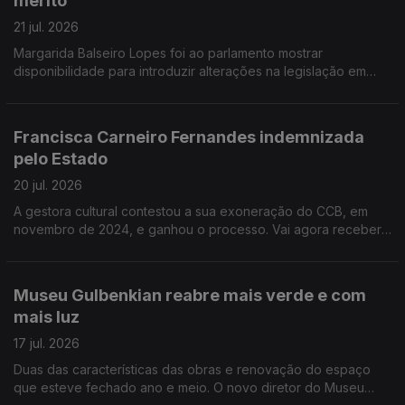
mérito
Peixoto organiza o painel Viagens Literárias.
21 jul. 2026
Margarida Balseiro Lopes foi ao parlamento mostrar
disponibilidade para introduzir alterações na legislação em
vigor, que está a prejudicar os mais idosos. Barreiro apresenta
os arquivos e o património industrial como pilares da
candidatura a Capital Portuguesa da Cultura em 2028. O
Francisca Carneiro Fernandes indemnizada
coletivo Silly Season apresenta uma versão actual de Macbeth
pelo Estado
no Capitólio.
20 jul. 2026
A gestora cultural contestou a sua exoneração do CCB, em
novembro de 2024, e ganhou o processo. Vai agora receber
os vencimentos a que tinha direito. O PS enviou ao Ministério
da Cultura seis perguntas, entre elas, as razões que justificam
as vagas por preencher e os atrasos na nomeação de cargos
Museu Gulbenkian reabre mais verde e com
dirigentes dos organismos culturais. "Trajes para todos", é uma
mais luz
exposição para ver e mexer no Museu dos Coches, em
Lisboa.
17 jul. 2026
Duas das características das obras e renovação do espaço
que esteve fechado ano e meio. O novo diretor do Museu