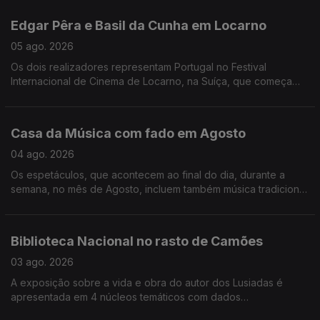
quinteto da saxofonista Anna Webber.
Edgar Pêra e Basil da Cunha em Locarno
05 ago. 2026
Os dois realizadores representam Portugal no Festival
Internacional de Cinema de Locarno, na Suíça, que começa
esta quarta feira e vai até dia 15. O filme "O Jacaré" compete
pelo prémio principal. 40 espetáculos de teatro, cinema,
música e humor vão passar pelos teatros Variedades e
Casa da Música com fado em Agosto
Capitólio, em Lisboa, até ao final do ano. A ópera Turandot de
Puccini abre a edição deste ano do ÓperaFest
04 ago. 2026
Os espetáculos, que acontecem ao final do dia, durante a
semana, no mês de Agosto, incluem também música tradicional.
Esta é já a sétima edição do ciclo Portugal a Gosto, na Casa da
Música no Porto. Os concertos para assinalar os 50 anos de
carreira de Luis Represas, em Abril, nos Coliseus de Lisboa e
Biblioteca Nacional no rasto de Camões
do Porto, vão manter-se como um gesto de amizade pelo
músico falecido o ano passado.
03 ago. 2026
A exposição sobre a vida e obra do autor dos Lusiadas é
apresentada em 4 núcleos temáticos com dados
desconhecidos sobre o poeta. Chama-se no "Rasto de Luis de