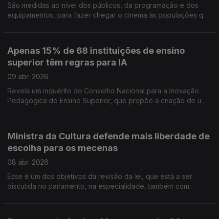
São medidas ao nível dos públicos, da programação e dos
equipamentos, para fazer chegar o cinema às populações que
estão a ficar sem salas comerciais. Relatório foi divulgado pelo
Ministério da Cultura. 61 mil bens culturais vão ficar disponíveis
on line, a partir de junho, na Plataforma Património Cultural 360.
Apenas 15% de 68 instituições de ensino
Lagos recebe a terceira edição da Bienal Internacional de
superior têm regras para IA
Música, para divulgar solistas e captar publico. Tiago
Rodrigues está nomeado para os Prémios Moliére, em França.
09 abr. 2026
Revela um inquérito do Conselho Nacional para a Inovação
Pedagógica do Ensino Superior, que propõe a criação de uma
plataforma para partilhar experiência e ensinamentos. Festival
de Avignon apresenta 47 espetáculos e 2 exposições na
edição 80. Há mais 14 lugares para o público nesta edição que
Ministra da Cultura defende mais liberdade de
destaca a língua coreana. O filme O Barqueiro, de Simão
escolha para os mecenas
Cayate, é uma das estreias desta quinta feira nos cinemas.
08 abr. 2026
Esse é um dos objetivos da revisão da lei, que está a ser
discutida no parlamento, na especialidade, também com
projetos da IL e do PS. Os escritores Jeremias Francisco
Jeremias e Mafalda Cordeiro venceram o Programa de
Intercâmbio Literário, da Câmara de Lisboa e do Centro