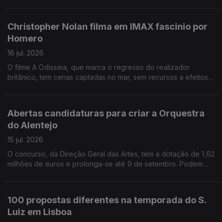
Gulbenkian quer afirmar a ligação das salas ao jardim. A partir
de amanhã a entrada é livre durante toda a semana. O
Mosteiro da Batalha é palco de mais uma edição do Festival
Christopher Nolan filma em IMAX fascinio por
Artes à Vila, com destaque para a musica portuguesa e do
Homero
distrito de Leiria. Bienal Internacional de Cerveira propõe
refletir sobre a ideia de fronteira.
16 jul. 2026
O filme A Odisseia, que marca o regresso do realizador
britãnico, tem cenas captadas no mar, sem recursos a efeitos
especiai. Todo o filme foi feito com recurso a câmaras de
tencologia IMAX. Custou mais de 250 milhões de dólares.
Festival Motelx celebra os 20 anos em setembro, com 170
Abertas candidaturas para criar a Orquestra
filmes de terror, incluindo 10 estreias. Projeto 1952, apoiado
do Alentejo
pela Fundação Gulbenkian, transformou um arquivo
fotográfico num projeto de inclusão, no bairro Vale da
15 jul. 2026
Amoreira, na Moita.
O concurso, da Direção Geral das Artes, tem a dotação de 1,62
milhões de euros e prolonga-se até 9 de setembro. Podem
candidatar associações culturais sem fins lucrativos com sede
no Alentejo. Os Açores vão criar a Casa do Cientista, para dar
melhor condições de trabalho aos investigadores da área do
100 propostas diferentes na temporada do S.
mar e ambiente. Vai ficar nas Lajes do Pico. A cidade de Viana
Luiz em Lisboa
do Castelo entra, pela primeira vez, no circuito do Festival