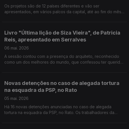
Alentejo.
Os projetos são de 12 países diferentes e vão ser
apresentados, em vários palcos da capital, até ao fim do mês.
A arquitetura e a comida são o mote para a Open House
Lisboa, este fim de semana. Há visitas guiadas a espaços
habitualmente fechados ao público, que forma o circuito de
Livro "Última lição de Siza Vieira", de Patricia
abastecimento e alimentação da cidade. O parlamento
Reis, apresentado em Serralves
recomenda ao governo que adote critérios técnicos e
científicos para a recuperação doo Forte de Elvas, património
06 mai. 2026
mundial da UNESCO.
A sessão contou com a presença do arquiteto, reconhecido
como um dos melhores do mundo, que confessou ter querido
ser escultor. O livro resultou de uma série de conversas com a
jornalista Patricia Reis. " A cola não faz a colagem", este é o
nome da exposição sobre os 70 anos de carreira de Júlio
Novas detenções no caso de alegada tortura
Pomar, desde hoje no Atelier Museu. Morreu Ted Turner, o
na esquadra da PSP, no Rato
fundador da CNN, que iniciou o ciclo de 24horas de noticias
em televisão. Tinha 87 anos.
05 mai. 2026
Há 16 novas detenções anunciadas no caso de alegada
tortura na esquadra da PSP, no Rato. Os trabalhadores da
Casa da Música convocaram uma greve de seis dias para a
próxima semana, entre 11 e 16 de maio.