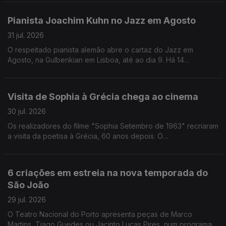
Camões" e tem visitas guiadas até Setembro. A orquestra
LUME - Lisbon Underground Music Ensemble estreia novas
Pianista Joachim Kuhn no Jazz em Agosto
composições no Jazz em Agosto, nos Jardins da Gulbenkian,
para assinar os 20 anos do grupo que junta o jazz à musica
31 jul. 2026
erudita.
O respeitado pianista alemão abre o cartaz do Jazz em
Agosto, na Gulbenkian em Lisboa, até ao dia 9. Há 14
concertos agendados. A pintora Graça Morais admite que há
cada vez mais público a identificar-se com a sua obra e o que
ela reflete do pais e do mundo. Os filmes da realizadora Agnès
Visita de Sophia à Grécia chega ao cinema
Varda vão estar em retrospetiva, em cinemas de Lisboa e do
Porto, até ao final de Setembro.
30 jul. 2026
Os realizadores do filme "Sophia Setembro de 1963" recriaram
a visita da poetisa à Grécia, 60 anos depois. O
filme/documentário inclui notas do diário da poetisa e alguns
poemas. O mercado do Bolhão no Porto recebeu a maratona
de piano, para angariar público para o PianoFest. Morreu
6 criações em estreia na nova temporada do
Manolo Solo, o actor espanhol tinha 62 anos.
São João
29 jul. 2026
O Teatro Nacional do Porto apresenta peças de Marco
Martins, Tiago Guedes ou Jacinto Lucas Pires, num programa