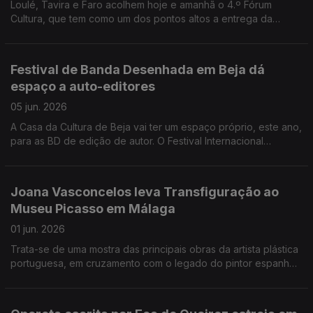
Loulé, Tavira e Faro acolhem hoje e amanhã o 4.º Fórum
Cultura, que tem como um dos pontos altos a entrega da
Medalha de Mérito Cultural à escritora Lídia Jorge. A partir de
hoje está disponível uma aplicação portuguesa para
telemóveis que reúne toda a informação sobre
Festival de Banda Desenhada em Beja dá
acontecimentos culturais no país.
espaço a auto-editores
05 jun. 2026
A Casa da Cultura de Beja vai ter um espaço próprio, este ano,
para as BD de edição de autor. O Festival Internacional
pretende cativar mais público para este género, cada vez
mais popular entre os jovens. A Noite de Literatura Europeia
traz a Lisboa autores contemporâneos de 14 países para
Joana Vasconcelos leva Transfiguração ao
leituras encenadas de 10 a 15 minutos cada. A Cinemateca
Museu Picasso em Málaga
Portuguesa é homenageada na abertura do Festival
Internacional de Cinema de Huesca, em Espanha, onde
01 jun. 2026
Portugal é o pais convidado.
Trata-se de uma mostra das principais obras da artista plástica
portuguesa, em cruzamento com o legado do pintor espanhol.
As peças foram cedidas por instituições como a Fundação
Louis Vuitton de Paris, a Coleção Berardo, a Coleção de Arte
da Fundação EDP / Coleção Pedro Cabrita Reis e obras do