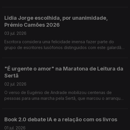
edição é prestada homenagem ao actor e encenador
Fernando Gomes. Nuits em Or, no cinema São Jorge em
Lisboa, com 36 curtas metragens vencedoras dos principais
Lidia Jorge escolhida, por unanimidade,
festivais de todo o mundo. Setúbal quer ser Capital da Cultura
Prémio Camões 2026
em 2028.
03 jul. 2026
Escritora considera uma felicidade imensa fazer parte do
grupo de escritores lusófonos distinguidos com este galardão.
O actor brasileiro Wagner Moura e a encenadora Christiane
Jatahy levam ao CCB a peça "Um julgamento - um inimigo do
povo."O Museu das Marionetas presta homenagem aos
"É urgente o amor" na Maratona de Leitura da
criadores de bonecos, com uma exposição dedicada, para
Sertã
assinalar os 25 anos.
02 jul. 2026
O verso de Eugénio de Andrade mobilizou centenas de
pessoas para uma marcha pela Sertã, que marcou o arranque
da Maratona de Leitura. Este ano há mais de 100 convidados,
entre eles Gonçalo M. Tavares, Inês Pedrosa, Afonso Cruz ou
Sérgio Godinho. O São Jorge, em Lisboa, recebe até domingo
Book 2.0 debate IA e a relação com os livros
a primeira edição do Festival Polska, sobre o cinema polaco.
Foi cancelado o Festival Estoril Lisboa, depois da morte súbita
01 jul. 2026