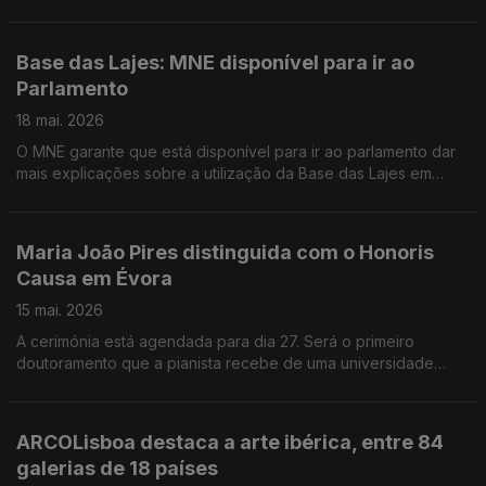
mostra "Desenhar Vocabulários" pode ser visitada até
setembro. Lisboa volta a abrir os conventos e os mosteiros ao
público em geral. A Open Conventos acontece nos dias 28, 29
Base das Lajes: MNE disponível para ir ao
e 30 de maio. "Aqui", o último filme de Tiago Guedes teve
Parlamento
estreia mundial no Festival de Cinema de Cannes. À
apresentação assistiu o prémio nobel da literatura John
18 mai. 2026
Maxwell Cotzee que inspirou o realizador português.
O MNE garante que está disponível para ir ao parlamento dar
mais explicações sobre a utilização da Base das Lajes em
contexto de guerra. Hoje é Dia Internacional dos Museus e,
neste jornal, vamos a vários espaços.
Maria João Pires distinguida com o Honoris
Causa em Évora
15 mai. 2026
A cerimónia está agendada para dia 27. Será o primeiro
doutoramento que a pianista recebe de uma universidade
nacional. O estado comprou o ano passado, para a coleção
pública de arte contemporânea, 58 novas obras de 35 artistas
diferentes. Estas obras representam um investimento global de
ARCOLisboa destaca a arte ibérica, entre 84
780 mil euros. Serralves mostra ao público a coleção que o
galerias de 18 países
colecionador alemão Christian Duerckheim colocou em