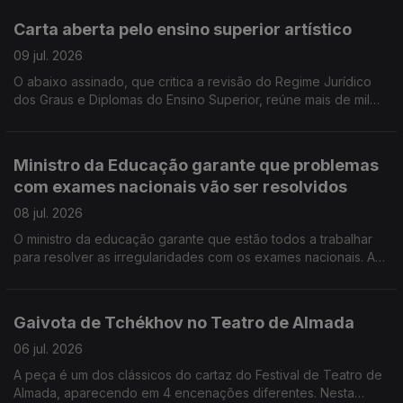
espólio de Adília Lopes, abrindo em Setembro um centro de
Carta aberta pelo ensino superior artístico
estudos sobre a escritora. Monsaraz recebe a Bienal Cultural
Museu Aberto até dia 19.
09 jul. 2026
O abaixo assinado, que critica a revisão do Regime Jurídico
dos Graus e Diplomas do Ensino Superior, reúne mais de mil
assinaturas. O realizador de cinema João Salaviza e a
coreografa Clara Andermatt, bem como os ex-ministros da
Cultura Graça Fonseca e Pedro Adão e Silva são alguns dos
Ministro da Educação garante que problemas
signatários. Viseu recebe, até dia 19, o festival "Que jazz é
com exames nacionais vão ser resolvidos
este", reunindo projetos emergentes e nomes consagrados,
em vários espaços da cidade. Morreu Bonnie Tyler, a voz
08 jul. 2026
rouca do rock, tinha 75 anos.
O ministro da educação garante que estão todos a trabalhar
para resolver as irregularidades com os exames nacionais. A
nova temporada da Culturgest abre em setembro com a
estreia nacional de "La Distance", de Tiago Rodrigues. Óbidos
quer ser capital portuguesa da Cultura em 2028.
Gaivota de Tchékhov no Teatro de Almada
06 jul. 2026
A peça é um dos clássicos do cartaz do Festival de Teatro de
Almada, aparecendo em 4 encenações diferentes. Nesta