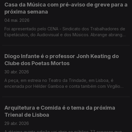
Casa da Música com pré-aviso de greve para a
próxima semana
04 mai. 2026
Foi apresentado pelo CENA - Sindicato dos Trabalhadores de
Espetáculos, do Audiovisual e dos Músicos. Abrange abrange
todos os trabalhadores da Fundação Casa da Música à
exceção dos músicos da Orquestra Sinfónica. Serralves em
Festa abre com uma coreografia do brasileiro Gustavo Ciríaco
Diogo Infante é o professor Jonh Keating do
que conta com 80 elementos. Chama-se Caravanserá e é um
Clube dos Poetas Mortos
convite à participação do público nas atividades previstas de
29 a 31 de maio. Festival Revolution Hope Imagination,
30 abr. 2026
organizada pelo Arte Institute de Nova Iorque, nos Estados
A peça, em estreia no Teatro da Trindade, em Lisboa, é
Unidos, começa esta segunda feira.
encenada por Hélder Gamboa e conta também com Virgílio
Castelo em palco. Já vendeu mais de 28 mil bilhetes e vai
fazer uma segunda temporada. que não estava programada,
dado o sucesso de bilheteira. 30 filmes portugueses estão no
Arquitetura e Comida é o tema da próxima
cartaz do IndieLisboa, com mais de 240 propostas. O cinema
Trienal de Lisboa
expandido é uma das novidades desta edição, que presta
homenagem ao realizador João Canijo. O teatro Constantino
29 abr. 2026
Nery em Matosinhos recebe a peça "As Telefones", inspirada
A décima quinta edição vai abrir ao público 77 espaços que