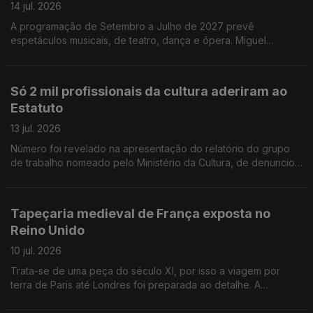
Vaudeville Rendez-Vous, de circo modermo, que passa por
14 jul. 2026
Barcelos, Braga, Guimarães e Vila Nova de Famalicão
A programação de Setembro a Julho de 2027 prevê
espetáculos musicais, de teatro, dança e ópera. Miguel
Loureiro, o diretor artistico, promete desafiar convenções e
cruzar fronteiras artisticas. A partir de amanhã e até domingo o
São Luiz recebe os alunos finalistas da Licenciatura em Teatro
Só 2 mil profissionais da cultura aderiram ao
da Escola Superior de Teatro e Cinema de Lisboa, para
Estatuto
apresentação do espetáculo de fim de curso - Hotel Paraíso. A
Companhia de Teatro dos Aloés, na Amadora, apresenta a 9º
13 jul. 2026
Mostra de Jovens Criadores de Teatro.
Número foi revelado na apresentação do relatório do grupo
de trabalho nomeado pelo Ministério da Cultura, de denunciou
burocracia a mais e falhas na comunicação. Margarida Balseiro
Lopes reconhece problemas mas insiste em avançar com a
revisão. Aos 88 anos o ator Anthony Hopkins estreia-se na
Tapeçaria medieval de França exposta no
música clássica com o disco "Life is a dream", tocando piano,
Reino Unido
sob a direção do maestro Gustavo Dudamel.
10 jul. 2026
Trata-se de uma peça do século XI, por isso a viagem por
terra de Paris até Londres foi preparada ao detalhe. A
tapeçaria de Bayeux fica em exposição no Museu Britânico
durante um ano. A Universidade Nova de Lisboa vai receber o