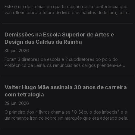
do criador e diretor artístico, José António Piñeiro Nagy, aos
Este é um dos temas da quarta edição desta conferência que
85 anos
vai refletir sobre o futuro do livro e os hábitos de leitura, com
50 oradores, nacionais e estrangeiros. Acontece a 15 e 16 de
setembro no CCB em Lisboa. O novo espaço que vai acolher a
Coleção de Arte Contemporânea do Estado é inaugurado esta
Demissões na Escola Superior de Artes e
tarde, com uma seleção de 23 das obras adquiridas desde
Design das Caldas da Rainha
2019. A poetisa Inês Lourenço venceu o Grande Prémio de
Poesia Gil Vicente, com o livro "Casa de Nuvem".
30 jun. 2026
Foram 3 diretores da escola e 2 subdiretores do polo do
Politécnico de Leiria. As renúncias aos cargos prendem-se
com as dúvidas geradas sobre as carreiras dos professores,
no processo de transformação do instituto em universidade.
Eduardo Souto de Moura recebe em Barcelona, no Congresso
Valter Hugo Mãe assinala 30 anos de carreira
Mundial dos Arquitetos, a medalha de ouro da União
com tetralogia
Internacional dos Arquitetos. "90 anos de Lazer e Humanismo
em Portugal", assim se chama a exposição sobre a Fundação
29 jun. 2026
Inatel na Sociedade de Belas Artes, em Lisboa.
O primeiro dos 4 livros chama-se "O Século dos Imbecis" e é
um romance irónico sobre um marquês que era adorado pela
ignorância que exibia. O escritor José Luis Peixoto é um dos
450 signatários do manifesto em defesa da rede do ensino de