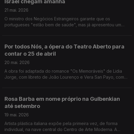
Israel chegam amanhã
produtos locais. Nasceu na vila de Redondo a Associação
Barro Vivo, para manter viva a arte da olaria, praticada
21 mai. 2026
atualmente apenas por 4 pessoas.
O ministro dos Negócios Estrangeiros garante que os
portugueses "estão bem de saúde", mas já apresentou um
protestou pelo facto da embaixadora em Telavive ter sido
impedida de falar com os cidadãos nacionais.
Por todos Nós, a ópera do Teatro Aberto para
contar o 25 de abril
20 mai. 2026
A obra foi adaptada do romance "Os Memoráveis" de Lidia
Jorge, com libreto de João Lourenço e Vera San Payo, com
música de Eurico Carrapatoso. A estreia coincide com a
entrega da Medalha de Mérito Cultural à companhia, que foi a
primeira a ser fundada em Portugal, depois da revolução. A
Rosa Barba em nome próprio na Gulbenkian
companhia de teatro Escola de Mulheres apresenta a peça
até setembro
número 80. Chama-se "Abrir fogo" e pretende afirmar o
espaço público como lugar de cidadania. O filme "Soco a
19 mai. 2026
Soco", que é um documentário sobre a vida do campeão de
Artista plástica italiana expõe pela primeira vez, de forma
boxe Orlando Jesus, já está nas salas de cinema de todo o
individual, na nave central do Centro de Arte Moderna. A
pais.