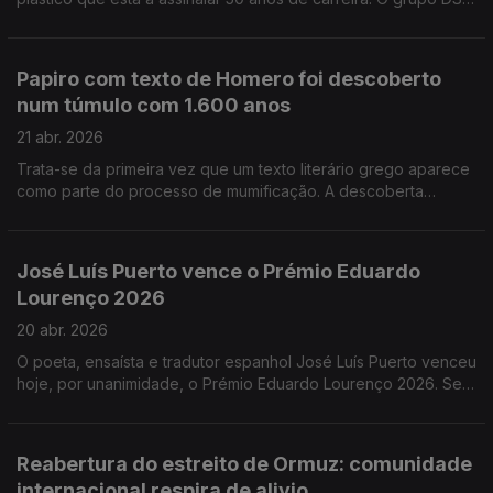
de Braga apresenta o Muzeu. Um espaço que vai abrir ao
público dia 25 de abril
Papiro com texto de Homero foi descoberto
num túmulo com 1.600 anos
21 abr. 2026
Trata-se da primeira vez que um texto literário grego aparece
como parte do processo de mumificação. A descoberta
resultou da missão arqueológica que a Universidade de
Barcelona realiza desde 1992 na necrópole de Al Bahnasa, no
Egipto. Um livro com 90 poemas inéditos de Nuno Júdice
José Luís Puerto vence o Prémio Eduardo
chega às livrarias. Chama-se Primeiro Poema e é publicado
Lourenço 2026
dois anos depois da morte do poeta. Salvador Sobral está no
Brasil a gravar um novo disco com 12 canções inéditas,
20 abr. 2026
escritas por autores brasileiros.
O poeta, ensaísta e tradutor espanhol José Luís Puerto venceu
hoje, por unanimidade, o Prémio Eduardo Lourenço 2026. Se
fosse vivo, José Carlos Ary dos Santos, estaria a celebrar 90
anos. O poeta vai ser homenageado em Setembro, no Coliseu
do Porto.
Reabertura do estreito de Ormuz: comunidade
internacional respira de alivio