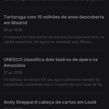
marcado pela memória e a língua. A programação passa ainda
pelo Mosteiro de São Bento da Vitória que reabre em
Outubro, depois das obras de requalificação. O Theatro Circo
Tartaruga com 15 milhões de anos descoberta
de Braga promove em Agosto um ciclo dedicado a João césar
em Madrid
Monteiro. Trompetista franco-libanês passa por Lisboa, no
próximo ano, na digressão dos 20 anos de carreira.
28 jul. 2026
A carapaça foi descoberta nas escavações para uma obra, na
capital espanhola. Vai agora ser estudada pelo Museu
Arqueológico de Alcalá de Henares. Há 13 autores nomeados
para o Prémio Booker, entre os 163 romances submetidos a
concurso. Em setembro são conhecidos os finalistas. 50 filmes
UNESCO classifica dois teatros de ópera na
fazem parte do cartaz deste ano do Cinalfama, nas escadinhas
Amazónia
de São Miguel, em Lisboa.
27 jul. 2026
Os edificios do século XIX são agora património mundial da
humanidade, juntamente com o conjunto de seis roças de São
Tomé e Principe. O realizador Pedro Costa vai receber o
prémio de cinema Robert Bresson, à margem do Festival de
Cinema de Veneza. Lidia Jorge foi distinguida com o Prémio
Andy Sheppard cabeça de cartaz em Loulé
Estatal Austríaco de Literatura Europeia, pelo conjunto da sua
obra.