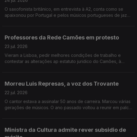
24 jul. 2026
O saxofonista britânico, em entrevista à A2, conta como se
apaixonou por Portugal e pelos músicos portugueses de jazz.
Ele e o seu trio, são uma das atrações do Festival Internacional
de Jazz de Loulé. O maestro Dinis Sousa inerpreta Morton
Feldman nos Proms da BBC. A Anta Grande do Zambujeiro, em
Professores da Rede Camões em protesto
Évora, uma referência do megalitico ibérico, esta em risco de
ruir.
23 jul. 2026
Vieram a Lisboa, pedir melhores condições de trabalho e
contestar as alterações ap estatuto juridico do Camões, à
margem da reunião anual da rede de Ensino de Português no
Estrangeiro. A cidade da Guarda valoriza a relação fronteiriça
na candidatura a Capital da Cultura em 2028. Museu do Traje,
Morreu Luis Represas, a voz dos Trovante
em Lisboa, está encerrado para obras, sem data para começar
nem alternativa para voltar a expor as peças empacotadas.
22 jul. 2026
O cantor estava a assinalar 50 anos de carreira. Marcou várias
gerações de músicos. O ano passado voltou a reunir em palco
os músicos do projeto Trovante, a banda que ajudou a fundar
e que se afirmou na década de 80. Escritores em língua
portuguesa reúnem-se por 5 dias em Paraty, no Brasil, para o
Ministra da Cultura admite rever subsidio de
FLIP - a festa da literatura, em prosa e poesia. O escritor Luis