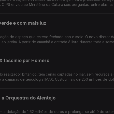
 O PS enviou ao Ministério da Cultura seis perguntas, entre elas, a
s atrasos na nomeação de cargos dirigentes dos organismos culturai
a ver e mexer no Museu dos Coches, em Lisboa.
verde e com mais luz
ovação do espaço que esteve fechado ano e meio. O novo diretor 
 ao jardim. A partir de amanhã a entrada é livre durante toda a sem
dição do Festival Artes à Vila, com destaque para a musica portugu
erveira propõe refletir sobre a ideia de fronteira.
X fascinio por Homero
o realizador britãnico, tem cenas captadas no mar, sem recursos a 
so a câmaras de tencologia IMAX. Custou mais de 250 milhões de dól
bro, com 170 filmes de terror, incluindo 10 estreias. Projeto 1952,
otográfico num projeto de inclusão, no bairro Vale da Amoreira, na
 a Orquestra do Alentejo
em a dotação de 1,62 milhões de euros e prolonga-se até 9 de sete