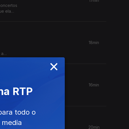
17min
concertos
ue ela
isboa e
18min
 a
×
s.
16min
 na RTP
ograma
bre em
do a João
rreira.
para todo o
e media
20min