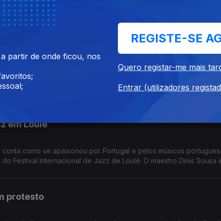
 para uma obra, na capital espanhola. Vai agora ser estudada pel
 autores nomeados para o Prémio Booker, entre os 163 romances s
finalistas. 50 filmes fazem parte do cartaz deste ano do Cinalfama
REGISTE-SE A
 de ópera na Amazónia
 partir de onde ficou, nos
Quero registar-me mais tar
avoritos;
imónio mundial da humanidade, juntamente com o conjunto de seis r
ssoal;
Entrar (utilizadores regista
Costa vai receber o prémio de cinema Robert Bresson, à margem do 
nguida com o Prémio Estatal Austríaco de Literatura Europeia, pelo 
z em Loulé
A2, conta como se apaixonou por Portugal e pelos músicos portugue
s do Festival Internacional de Jazz de Loulé. O maestro Dinis Sousa 
rande do Zambujeiro, em Évora, uma referência do megalitico ibér
m protesto