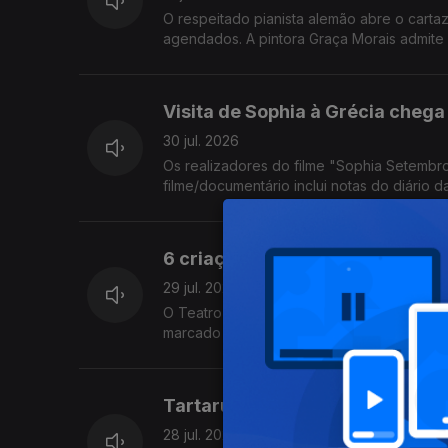
O respeitado pianista alemão abre o carta
agendados. A pintora Graça Morais admite 
reflete do pais e do mundo. Os filmes da 
do Porto, até ao final de Setembro.
Visita de Sophia à Grécia cheg
30 jul. 2026
Os realizadores do filme "Sophia Setembro 
filme/documentário inclui notas do diário
maratona de piano, para angariar público p
6 criações em estreia na nova 
29 jul. 2026
O Teatro Nacional do Porto apresenta peç
marcado pela memória e a língua. A progr
Outubro, depois das obras de requalifica
césar Monteiro. Trompetista franco-libanê
Tartaruga com 15 milhões de a
28 jul. 2026