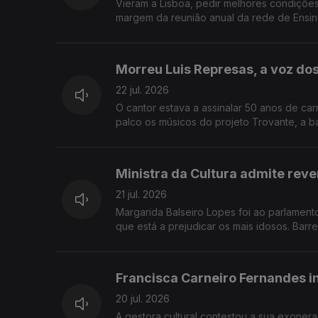
Vieram a Lisboa, pedir melhores condições 
margem da reunião anual da rede de Ensino
fronteiriça na candidatura a Capital da Cu
Morreu Luis Represas, a voz do
22 jul. 2026
O cantor estava a assinalar 50 anos de ca
palco os músicos do projeto Trovante, a b
língua portuguesa reúnem-se por 5 dias em P
escritor Luis Peixoto organiza o painel Viag
Ministra da Cultura admite reve
21 jul. 2026
Margarida Balseiro Lopes foi ao parlamento
que está a prejudicar os mais idosos. Barre
candidatura a Capital Portuguesa da Cultu
no Capitólio.
Francisca Carneiro Fernandes 
20 jul. 2026
A gestora cultural contestou a sua exone