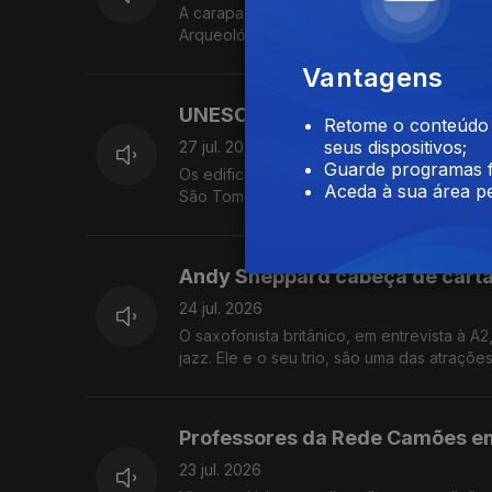
A carapaça foi descoberta nas escavações
Arqueológico de Alcalá de Henares. Há 13
a concurso. Em setembro são conhecidos os 
Vantagens
escadinhas de São Miguel, em Lisboa.
UNESCO classifica dois teatros
Retome o conteúdo a
seus dispositivos;
27 jul. 2026
Guarde programas f
Os edificios do século XIX são agora patr
Aceda à sua área pe
São Tomé e Principe. O realizador Pedro 
de Cinema de Veneza. Lidia Jorge foi disti
da sua obra.
Andy Sheppard cabeça de carta
24 jul. 2026
O saxofonista britânico, em entrevista à 
jazz. Ele e o seu trio, são uma das atraçõe
Morton Feldman nos Proms da BBC. A Anta G
em risco de ruir.
Professores da Rede Camões e
23 jul. 2026