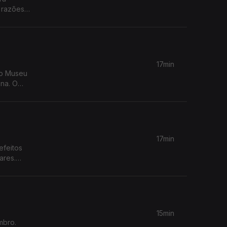
s razões
s.
17min
do Museu
ana. O
esa e do
17min
efeitos
ares.
 apoiado
15min
mbro.