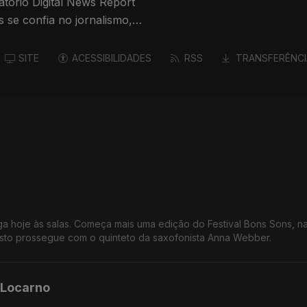
atório Digital News Report
 se confia no jornalismo,
tícias. A escritora
stríaco de Literatura
SITE
ACESSIBILIDADES
RSS
TRANSFERÊNCI
ga hoje às salas. Começa mais uma edição do Festival Bons Sons, na
to prossegue com o quinteto da saxofonista Anna Webber.
 Locarno