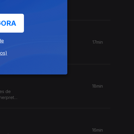
o Museu
ubmetidos
, nas
GORA
de
17min
oças de
dos)
Festival
conjunto
18min
ses de
inerpreta
ico, esta
16min