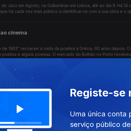
z do Jazz em Agosto, na Gulbenkian em Lisboa, até ao dia 9. Há 14 
que há cada vez mais público a identificar-se com a sua obra e o q
realizadora Agnès Varda vão estar em retrospetiva, em cinemas de L
a ao cinema
de 1963" recriaram a visita da poetisa à Grécia, 60 anos depois. O
 da poetisa e alguns poemas. O mercado do Bolhão no Porto recebeu
ara o PianoFest. Morreu Manolo Solo, o actor espanhol tinha 62 ano
temporada do São João
Registe-se
as de Marco Martins, Tiago Guedes ou Jacinto Lucas Pires, num pr
amação passa ainda pelo Mosteiro de São Bento da Vitória que rea
ção. O Theatro Circo de Braga promove em Agosto um ciclo dedica
s passa por Lisboa, no próximo ano, na digressão dos 20 anos de ca
Uma única conta 
nos descoberta em Madrid
serviço público d