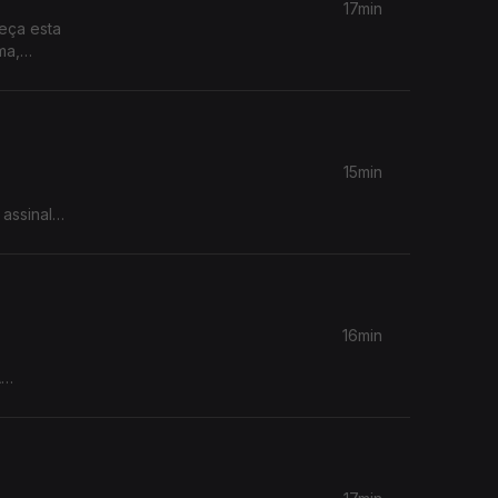
17min
meça esta
ma,
ndot de
15min
 assinalar
 gesto
16min
A
rdins da