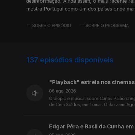
desinformação. Ainda assim, o mais recente rel
mostra Portugal como um dos países onde mais
embora haja um aumento do nível de afastamento das no
Lídia Jorge foidistinguida com Prémio Estatal Au
SOBRE O EPISÓDIO
SOBRE O PROGRAMA
Europeia.
137
episódios disponíveis
944336
940497
936559
"Playback" estreia nos cinemas
06 ago. 2026
O biopic e musical sobre Carlos Paião che
de Cem Soldos, em Tomar. O Jazz em Agos
Edgar Pêra e Basil da Cunha em