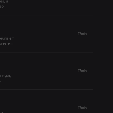
es, à
ção
s, sem
17min
reunir em
tores em
sia. O
17min
 vigor,
e Macbeth
17min
ra