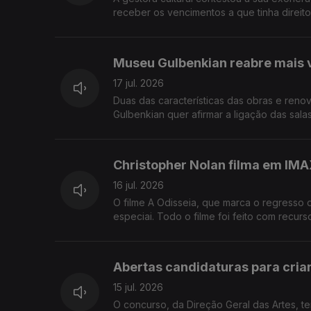
receber os vencimentos a que tinha direito.
que justificam as vagas por preencher e o
"Trajes para todos", é uma exposição par
Museu Gulbenkian reabre mais 
17 jul. 2026
Duas das características das obras e ren
Gulbenkian quer afirmar a ligação das salas
Mosteiro da Batalha é palco de mais uma e
distrito de Leiria. Bienal Internacional de C
Christopher Nolan filma em IMA
16 jul. 2026
O filme A Odisseia, que marca o regresso d
especiai. Todo o filme foi feito com recur
Festival Motelx celebra os 20 anos em setem
pela Fundação Gulbenkian, transformou um arquivo f
Moita.
Abertas candidaturas para criar
15 jul. 2026
O concurso, da Direção Geral das Artes, t