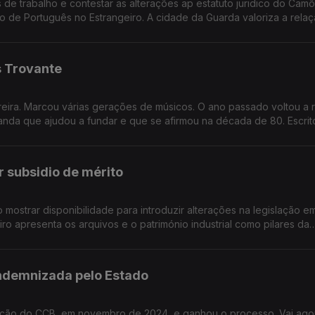
de trabalho e contestar as alterações ap estatuto juridico do Camõ
 de Português no Estrangeiro. A cidade da Guarda valoriza a rela
ltura em 2028. Museu do Traje, em Lisboa, está encerrado para obra
data para começar nem alternativa para voltar a expor as peças empacotadas.
s Trovante
rreira. Marcou várias gerações de músicos. O ano passado voltou a 
anda que ajudou a fundar e que se afirmou na década de 80. Escri
araty, no Brasil, para o FLIP - a festa da literatura, em prosa e poe
ens Literárias.
r subsidio de mérito
 mostrar disponibilidade para introduzir alterações na legislação em
iro apresenta os arquivos e o património industrial como pilares da
ra em 2028. O coletivo Silly Season apresenta uma versão actual d
indemnizada pelo Estado
ração do CCB, em novembro de 2024, e ganhou o processo. Vai ago