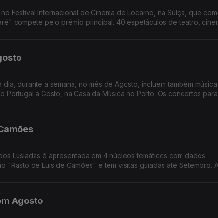
 no Festival Internacional de Cinema de Locarno, na Suíça, que co
acaré" compete pelo prémio principal. 40 espetáculos de teatro, cine
riedades e Capitólio, em Lisboa, até ao final do ano. A ópera Tura
Fest
gosto
o dia, durante a semana, no mês de Agosto, incluem também música
iclo Portugal a Gosto, na Casa da Música no Porto. Os concertos para
em Abril, nos Coliseus de Lisboa e do Porto, vão manter-se como um
ssado.
e Camões
 dos Lusiadas é apresentada em 4 núcleos temáticos com dados
 "Rasto de Luis de Camões" e tem visitas guiadas até Setembro. 
ic Ensemble estreia novas composições no Jazz em Agosto, nos Ja
po que junta o jazz à musica erudita.
 em Agosto