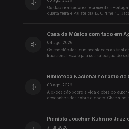
05 ago. 2026
Os dois realizadores representam Portugal
quarta feira e vai até dia 15. O filme "O J
música e humor vão passar pelos teatros Va
Puccini abre a edição deste ano do Ópera
Casa da Música com fado em A
04 ago. 2026
Os espetáculos, que acontecem ao final d
tradicional. Esta é já a sétima edição do c
os 50 anos de carreira de Luis Represas, 
de amizade pelo músico falecido o ano pa
Biblioteca Nacional no rasto d
03 ago. 2026
A exposição sobre a vida e obra do autor
desconhecidos sobre o poeta. Chama-se no
orquestra LUME - Lisbon Underground Mus
Gulbenkian, para assinar os 20 anos do gru
Pianista Joachim Kuhn no Jazz
31 jul. 2026