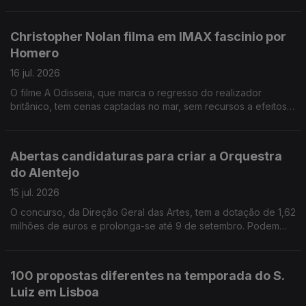
Gulbenkian quer afirmar a ligação das salas ao jardim. A partir
de amanhã a entrada é livre durante toda a semana. O
Mosteiro da Batalha é palco de mais uma edição do Festival
Christopher Nolan filma em IMAX fascinio por
Artes à Vila, com destaque para a musica portuguesa e do
Homero
distrito de Leiria. Bienal Internacional de Cerveira propõe
refletir sobre a ideia de fronteira.
16 jul. 2026
O filme A Odisseia, que marca o regresso do realizador
britãnico, tem cenas captadas no mar, sem recursos a efeitos
especiai. Todo o filme foi feito com recurso a câmaras de
tencologia IMAX. Custou mais de 250 milhões de dólares.
Festival Motelx celebra os 20 anos em setembro, com 170
Abertas candidaturas para criar a Orquestra
filmes de terror, incluindo 10 estreias. Projeto 1952, apoiado
do Alentejo
pela Fundação Gulbenkian, transformou um arquivo
fotográfico num projeto de inclusão, no bairro Vale da
15 jul. 2026
Amoreira, na Moita.
O concurso, da Direção Geral das Artes, tem a dotação de 1,62
milhões de euros e prolonga-se até 9 de setembro. Podem
candidatar associações culturais sem fins lucrativos com sede
no Alentejo. Os Açores vão criar a Casa do Cientista, para dar
melhor condições de trabalho aos investigadores da área do
100 propostas diferentes na temporada do S.
mar e ambiente. Vai ficar nas Lajes do Pico. A cidade de Viana
Luiz em Lisboa
do Castelo entra, pela primeira vez, no circuito do Festival