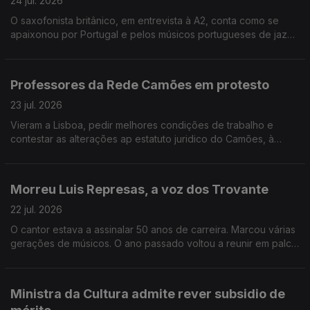
24 jul. 2026
O saxofonista britânico, em entrevista à A2, conta como se
apaixonou por Portugal e pelos músicos portugueses de jazz.
Ele e o seu trio, são uma das atrações do Festival Internacional
de Jazz de Loulé. O maestro Dinis Sousa inerpreta Morton
Feldman nos Proms da BBC. A Anta Grande do Zambujeiro, em
Professores da Rede Camões em protesto
Évora, uma referência do megalitico ibérico, esta em risco de
ruir.
23 jul. 2026
Vieram a Lisboa, pedir melhores condições de trabalho e
contestar as alterações ap estatuto juridico do Camões, à
margem da reunião anual da rede de Ensino de Português no
Estrangeiro. A cidade da Guarda valoriza a relação fronteiriça
na candidatura a Capital da Cultura em 2028. Museu do Traje,
Morreu Luis Represas, a voz dos Trovante
em Lisboa, está encerrado para obras, sem data para começar
nem alternativa para voltar a expor as peças empacotadas.
22 jul. 2026
O cantor estava a assinalar 50 anos de carreira. Marcou várias
gerações de músicos. O ano passado voltou a reunir em palco
os músicos do projeto Trovante, a banda que ajudou a fundar
e que se afirmou na década de 80. Escritores em língua
portuguesa reúnem-se por 5 dias em Paraty, no Brasil, para o
Ministra da Cultura admite rever subsidio de
FLIP - a festa da literatura, em prosa e poesia. O escritor Luis