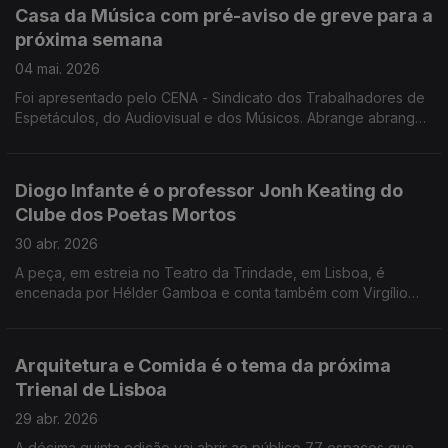
Casa da Música com pré-aviso de greve para a
próxima semana
04 mai. 2026
Foi apresentado pelo CENA - Sindicato dos Trabalhadores de
Espetáculos, do Audiovisual e dos Músicos. Abrange abrange
todos os trabalhadores da Fundação Casa da Música à
exceção dos músicos da Orquestra Sinfónica. Serralves em
Festa abre com uma coreografia do brasileiro Gustavo Ciríaco
Diogo Infante é o professor Jonh Keating do
que conta com 80 elementos. Chama-se Caravanserá e é um
Clube dos Poetas Mortos
convite à participação do público nas atividades previstas de
29 a 31 de maio. Festival Revolution Hope Imagination,
30 abr. 2026
organizada pelo Arte Institute de Nova Iorque, nos Estados
A peça, em estreia no Teatro da Trindade, em Lisboa, é
Unidos, começa esta segunda feira.
encenada por Hélder Gamboa e conta também com Virgílio
Castelo em palco. Já vendeu mais de 28 mil bilhetes e vai
fazer uma segunda temporada. que não estava programada,
dado o sucesso de bilheteira. 30 filmes portugueses estão no
Arquitetura e Comida é o tema da próxima
cartaz do IndieLisboa, com mais de 240 propostas. O cinema
Trienal de Lisboa
expandido é uma das novidades desta edição, que presta
homenagem ao realizador João Canijo. O teatro Constantino
29 abr. 2026
Nery em Matosinhos recebe a peça "As Telefones", inspirada
A décima quinta edição vai abrir ao público 77 espaços que