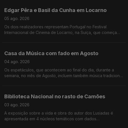
quinteto da saxofonista Anna Webber.
Edgar Pêra e Basil da Cunha em Locarno
05 ago. 2026
Os dois realizadores representam Portugal no Festival
Internacional de Cinema de Locarno, na Suíça, que começa
esta quarta feira e vai até dia 15. O filme "O Jacaré" compete
pelo prémio principal. 40 espetáculos de teatro, cinema,
música e humor vão passar pelos teatros Variedades e
Casa da Música com fado em Agosto
Capitólio, em Lisboa, até ao final do ano. A ópera Turandot de
Puccini abre a edição deste ano do ÓperaFest
04 ago. 2026
Os espetáculos, que acontecem ao final do dia, durante a
semana, no mês de Agosto, incluem também música tradicional.
Esta é já a sétima edição do ciclo Portugal a Gosto, na Casa da
Música no Porto. Os concertos para assinalar os 50 anos de
carreira de Luis Represas, em Abril, nos Coliseus de Lisboa e
Biblioteca Nacional no rasto de Camões
do Porto, vão manter-se como um gesto de amizade pelo
músico falecido o ano passado.
03 ago. 2026
A exposição sobre a vida e obra do autor dos Lusiadas é
apresentada em 4 núcleos temáticos com dados
desconhecidos sobre o poeta. Chama-se no "Rasto de Luis de