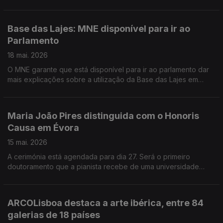
mostra "Desenhar Vocabulários" pode ser visitada até
setembro. Lisboa volta a abrir os conventos e os mosteiros ao
público em geral. A Open Conventos acontece nos dias 28, 29
Base das Lajes: MNE disponível para ir ao
e 30 de maio. "Aqui", o último filme de Tiago Guedes teve
Parlamento
estreia mundial no Festival de Cinema de Cannes. À
apresentação assistiu o prémio nobel da literatura John
18 mai. 2026
Maxwell Cotzee que inspirou o realizador português.
O MNE garante que está disponível para ir ao parlamento dar
mais explicações sobre a utilização da Base das Lajes em
contexto de guerra. Hoje é Dia Internacional dos Museus e,
neste jornal, vamos a vários espaços.
Maria João Pires distinguida com o Honoris
Causa em Évora
15 mai. 2026
A cerimónia está agendada para dia 27. Será o primeiro
doutoramento que a pianista recebe de uma universidade
nacional. O estado comprou o ano passado, para a coleção
pública de arte contemporânea, 58 novas obras de 35 artistas
diferentes. Estas obras representam um investimento global de
ARCOLisboa destaca a arte ibérica, entre 84
780 mil euros. Serralves mostra ao público a coleção que o
galerias de 18 países
colecionador alemão Christian Duerckheim colocou em