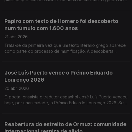
de Braga apresenta o Muzeu. Um espaço que vai abrir ao
público dia 25 de abril
Papiro com texto de Homero foi descoberto
num túmulo com 1.600 anos
21 abr. 2026
Trata-se da primeira vez que um texto literário grego aparece
como parte do processo de mumificação. A descoberta
resultou da missão arqueológica que a Universidade de
Barcelona realiza desde 1992 na necrópole de Al Bahnasa, no
Egipto. Um livro com 90 poemas inéditos de Nuno Júdice
José Luís Puerto vence o Prémio Eduardo
chega às livrarias. Chama-se Primeiro Poema e é publicado
Lourenço 2026
dois anos depois da morte do poeta. Salvador Sobral está no
Brasil a gravar um novo disco com 12 canções inéditas,
20 abr. 2026
escritas por autores brasileiros.
O poeta, ensaísta e tradutor espanhol José Luís Puerto venceu
hoje, por unanimidade, o Prémio Eduardo Lourenço 2026. Se
fosse vivo, José Carlos Ary dos Santos, estaria a celebrar 90
anos. O poeta vai ser homenageado em Setembro, no Coliseu
do Porto.
Reabertura do estreito de Ormuz: comunidade
internacional respira de alivio