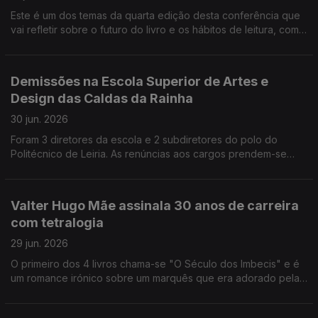
do criador e diretor artístico, José António Piñeiro Nagy, aos
Este é um dos temas da quarta edição desta conferência que
85 anos
vai refletir sobre o futuro do livro e os hábitos de leitura, com
50 oradores, nacionais e estrangeiros. Acontece a 15 e 16 de
setembro no CCB em Lisboa. O novo espaço que vai acolher a
Coleção de Arte Contemporânea do Estado é inaugurado esta
Demissões na Escola Superior de Artes e
tarde, com uma seleção de 23 das obras adquiridas desde
Design das Caldas da Rainha
2019. A poetisa Inês Lourenço venceu o Grande Prémio de
Poesia Gil Vicente, com o livro "Casa de Nuvem".
30 jun. 2026
Foram 3 diretores da escola e 2 subdiretores do polo do
Politécnico de Leiria. As renúncias aos cargos prendem-se
com as dúvidas geradas sobre as carreiras dos professores,
no processo de transformação do instituto em universidade.
Eduardo Souto de Moura recebe em Barcelona, no Congresso
Valter Hugo Mãe assinala 30 anos de carreira
Mundial dos Arquitetos, a medalha de ouro da União
com tetralogia
Internacional dos Arquitetos. "90 anos de Lazer e Humanismo
em Portugal", assim se chama a exposição sobre a Fundação
29 jun. 2026
Inatel na Sociedade de Belas Artes, em Lisboa.
O primeiro dos 4 livros chama-se "O Século dos Imbecis" e é
um romance irónico sobre um marquês que era adorado pela
ignorância que exibia. O escritor José Luis Peixoto é um dos
450 signatários do manifesto em defesa da rede do ensino de