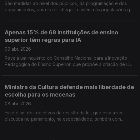
São medidas ao nível dos públicos, da programação e dos
equipamentos, para fazer chegar o cinema às populações que
estão a ficar sem salas comerciais. Relatório foi divulgado pelo
Ministério da Cultura. 61 mil bens culturais vão ficar disponíveis
on line, a partir de junho, na Plataforma Património Cultural 360.
Apenas 15% de 68 instituições de ensino
Lagos recebe a terceira edição da Bienal Internacional de
superior têm regras para IA
Música, para divulgar solistas e captar publico. Tiago
Rodrigues está nomeado para os Prémios Moliére, em França.
09 abr. 2026
Revela um inquérito do Conselho Nacional para a Inovação
Pedagógica do Ensino Superior, que propõe a criação de uma
plataforma para partilhar experiência e ensinamentos. Festival
de Avignon apresenta 47 espetáculos e 2 exposições na
edição 80. Há mais 14 lugares para o público nesta edição que
Ministra da Cultura defende mais liberdade de
destaca a língua coreana. O filme O Barqueiro, de Simão
escolha para os mecenas
Cayate, é uma das estreias desta quinta feira nos cinemas.
08 abr. 2026
Esse é um dos objetivos da revisão da lei, que está a ser
discutida no parlamento, na especialidade, também com
projetos da IL e do PS. Os escritores Jeremias Francisco
Jeremias e Mafalda Cordeiro venceram o Programa de
Intercâmbio Literário, da Câmara de Lisboa e do Centro