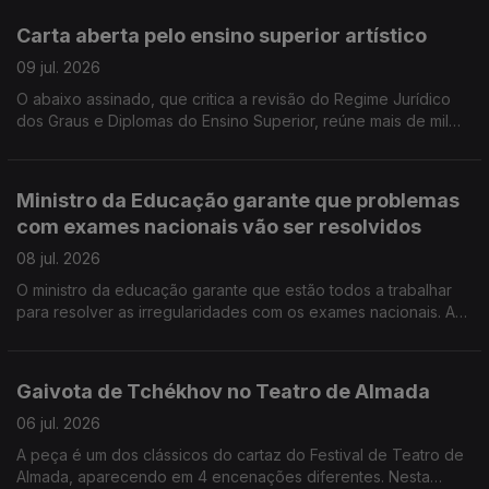
espólio de Adília Lopes, abrindo em Setembro um centro de
Carta aberta pelo ensino superior artístico
estudos sobre a escritora. Monsaraz recebe a Bienal Cultural
Museu Aberto até dia 19.
09 jul. 2026
O abaixo assinado, que critica a revisão do Regime Jurídico
dos Graus e Diplomas do Ensino Superior, reúne mais de mil
assinaturas. O realizador de cinema João Salaviza e a
coreografa Clara Andermatt, bem como os ex-ministros da
Cultura Graça Fonseca e Pedro Adão e Silva são alguns dos
Ministro da Educação garante que problemas
signatários. Viseu recebe, até dia 19, o festival "Que jazz é
com exames nacionais vão ser resolvidos
este", reunindo projetos emergentes e nomes consagrados,
em vários espaços da cidade. Morreu Bonnie Tyler, a voz
08 jul. 2026
rouca do rock, tinha 75 anos.
O ministro da educação garante que estão todos a trabalhar
para resolver as irregularidades com os exames nacionais. A
nova temporada da Culturgest abre em setembro com a
estreia nacional de "La Distance", de Tiago Rodrigues. Óbidos
quer ser capital portuguesa da Cultura em 2028.
Gaivota de Tchékhov no Teatro de Almada
06 jul. 2026
A peça é um dos clássicos do cartaz do Festival de Teatro de
Almada, aparecendo em 4 encenações diferentes. Nesta