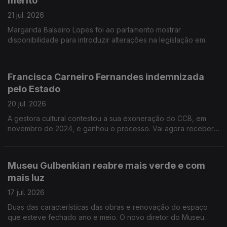
mérito
Peixoto organiza o painel Viagens Literárias.
21 jul. 2026
Margarida Balseiro Lopes foi ao parlamento mostrar
disponibilidade para introduzir alterações na legislação em
vigor, que está a prejudicar os mais idosos. Barreiro apresenta
os arquivos e o património industrial como pilares da
candidatura a Capital Portuguesa da Cultura em 2028. O
Francisca Carneiro Fernandes indemnizada
coletivo Silly Season apresenta uma versão actual de Macbeth
pelo Estado
no Capitólio.
20 jul. 2026
A gestora cultural contestou a sua exoneração do CCB, em
novembro de 2024, e ganhou o processo. Vai agora receber
os vencimentos a que tinha direito. O PS enviou ao Ministério
da Cultura seis perguntas, entre elas, as razões que justificam
as vagas por preencher e os atrasos na nomeação de cargos
Museu Gulbenkian reabre mais verde e com
dirigentes dos organismos culturais. "Trajes para todos", é uma
mais luz
exposição para ver e mexer no Museu dos Coches, em
Lisboa.
17 jul. 2026
Duas das características das obras e renovação do espaço
que esteve fechado ano e meio. O novo diretor do Museu