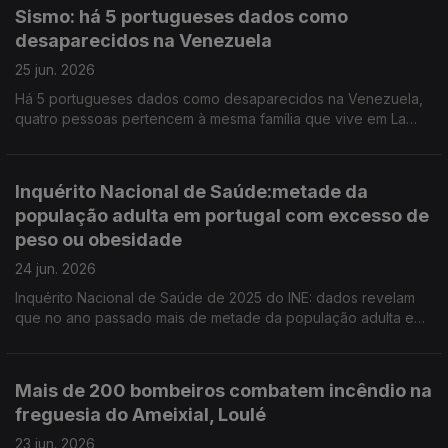
português no estrangeiro, depois do governo ter proposto um
Sismo: há 5 portugueses dados como
novo regime jurídico. Ao fim de 23 anos de atividade a Galeria
desaparecidos na Venezuela
Vera Cortês, em Lisboa, vai fechar portas em dezembro,
denunciando a voragem do mercado e os seus ritmos. António
25 jun. 2026
Jorge Gonçalves foi distinguido com a primeira edição do
Há 5 portugueses dados como desaparecidos na Venezuela,
Prémio Nacional de Banda Desenhada.
quatro pessoas pertencem à mesma família que vive em La
Guaira. O grupo parlamentar do Livre quer que o Ministro da
Educação aponte uma data concreta para a conclusão das
obras de reabilitação da Escola Artística de Música do
Inquérito Nacional de Saúde:metade da
Conservatório Nacional.
população adulta em portugal com excesso de
peso ou obesidade
24 jun. 2026
Inquérito Nacional de Saúde de 2025 do INE: dados revelam
que no ano passado mais de metade da população adulta em
Portugal tinha excesso de peso ou obesidade. Portugal
recebe pela primeira vez o Congresso Mundial de Carrilhão.
Arrancou a primeira edição do Festival Babell.
Mais de 200 bombeiros combatem incêndio na
freguesia do Ameixial, Loulé
23 jun. 2026