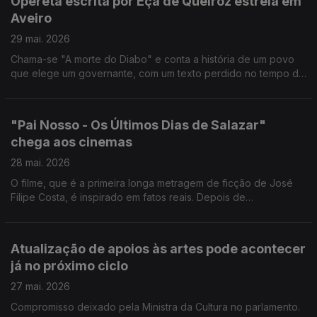
Opereta escrita por Eça de Queiroz estreia em
Atelier da artista. O Entrudo do Lazarim, com as máscaras
Aveiro
artesanais esculpidas em madeira e as personagens dos
caretos, entrou para o Inventário Nacional do Património
29 mai. 2026
Cultural Imaterial. A companhia Teatro do Bairro promete fazer
Chama-se "A morte do Diabo" e conta a história de um povo
da herança de João Barbosa uma fonte de inspiração. O actor
que elege um governante, com um texto perdido no tempo de
morreu ontem aos 56 anos.
Eça de Queiroz e música escrita de propósito pelo compositor
Rodrigo Neves. Já está disponivel na internet o Portal da
Ópera, que reúne partituras, sinopses, tipologia, personagens
"Pai Nosso - Os Últimos Dias de Salazar"
e instrumentação, do século XVIII à actualidade. Reabriu ao
chega aos cinemas
público, depois das obras de reparação dos estragos
provocados pelo mau tempo, o Museu de Leiria. Serralves
28 mai. 2026
está em festa este dim de semana.
O filme, que é a primeira longa metragem de ficção de José
Filipe Costa, é inspirado em fatos reais. Depois de
apresentado no Festival de Roterdão, estreia no dia em que
assinala o centenário da Revolução de 1926, que instaurou a
Ditadura Militar e conduziu Salazar ao poder. A pianista Maria
Atualização de apoios às artes pode acontecer
João Pires, que ontem recebeu o doutoramento Honoris
já no próximo ciclo
Causa em Évora, questiona de que forma a influência da
Inteligência Artificial nas escolas pode comprometer a
27 mai. 2026
democracia e limitar a criatividade e o talento.
Compromisso deixado pela Ministra da Cultura no parlamento.