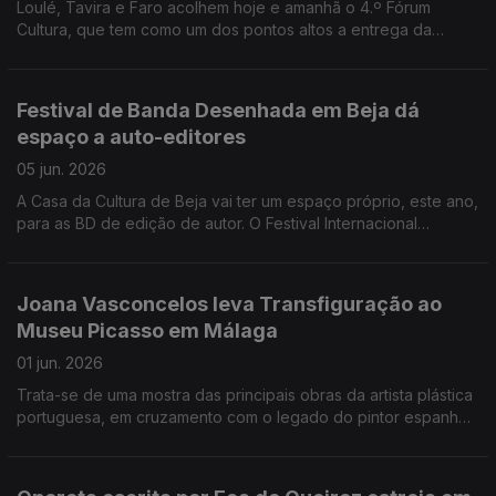
Loulé, Tavira e Faro acolhem hoje e amanhã o 4.º Fórum
Cultura, que tem como um dos pontos altos a entrega da
Medalha de Mérito Cultural à escritora Lídia Jorge. A partir de
hoje está disponível uma aplicação portuguesa para
telemóveis que reúne toda a informação sobre
Festival de Banda Desenhada em Beja dá
acontecimentos culturais no país.
espaço a auto-editores
05 jun. 2026
A Casa da Cultura de Beja vai ter um espaço próprio, este ano,
para as BD de edição de autor. O Festival Internacional
pretende cativar mais público para este género, cada vez
mais popular entre os jovens. A Noite de Literatura Europeia
traz a Lisboa autores contemporâneos de 14 países para
Joana Vasconcelos leva Transfiguração ao
leituras encenadas de 10 a 15 minutos cada. A Cinemateca
Museu Picasso em Málaga
Portuguesa é homenageada na abertura do Festival
Internacional de Cinema de Huesca, em Espanha, onde
01 jun. 2026
Portugal é o pais convidado.
Trata-se de uma mostra das principais obras da artista plástica
portuguesa, em cruzamento com o legado do pintor espanhol.
As peças foram cedidas por instituições como a Fundação
Louis Vuitton de Paris, a Coleção Berardo, a Coleção de Arte
da Fundação EDP / Coleção Pedro Cabrita Reis e obras do