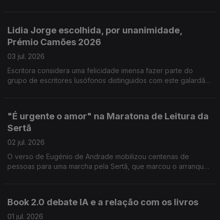
edição é prestada homenagem ao actor e encenador
Fernando Gomes. Nuits em Or, no cinema São Jorge em
Lisboa, com 36 curtas metragens vencedoras dos principais
Lidia Jorge escolhida, por unanimidade,
festivais de todo o mundo. Setúbal quer ser Capital da Cultura
Prémio Camões 2026
em 2028.
03 jul. 2026
Escritora considera uma felicidade imensa fazer parte do
grupo de escritores lusófonos distinguidos com este galardão.
O actor brasileiro Wagner Moura e a encenadora Christiane
Jatahy levam ao CCB a peça "Um julgamento - um inimigo do
povo."O Museu das Marionetas presta homenagem aos
"É urgente o amor" na Maratona de Leitura da
criadores de bonecos, com uma exposição dedicada, para
Sertã
assinalar os 25 anos.
02 jul. 2026
O verso de Eugénio de Andrade mobilizou centenas de
pessoas para uma marcha pela Sertã, que marcou o arranque
da Maratona de Leitura. Este ano há mais de 100 convidados,
entre eles Gonçalo M. Tavares, Inês Pedrosa, Afonso Cruz ou
Sérgio Godinho. O São Jorge, em Lisboa, recebe até domingo
Book 2.0 debate IA e a relação com os livros
a primeira edição do Festival Polska, sobre o cinema polaco.
Foi cancelado o Festival Estoril Lisboa, depois da morte súbita
01 jul. 2026