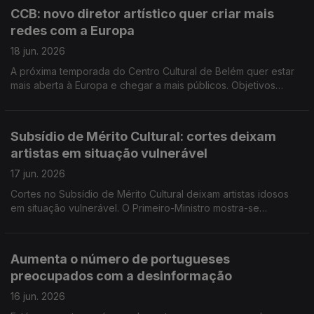
apoiar artistas e autores de reconhecido mérito cultural
CCB: novo diretor artístico quer criar mais
segundo os critérios legalmente previstos.
redes com a Europa
18 jun. 2026
A próxima temporada do Centro Cultural de Belém quer estar
mais aberta à Europa e chegar a mais públicos. Objetivos
traçados hoje pelo o novo diretor de artes performativas,
Serge Rangoni. Foi lançado hoje um manual online de apoio e
glossário contra o discurso de ódio.
Subsídio de Mérito Cultural: cortes deixam
artistas em situação vulnerável
17 jun. 2026
Cortes no Subsídio de Mérito Cultural deixam artistas idosos
em situação vulnerável. O Primeiro-Ministro mostra-se
disponível para negociar o aumento dos dias de férias de 22
para 25, o reforço do direito à amamentação e um regime para
os avós que cuidam dos netos.
Aumenta o número de portugueses
preocupados com a desinformação
16 jun. 2026