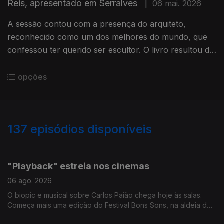
Reis, apresentado em Serralves
|
06 mai. 2026
A sessão contou com a presença do arquiteto,
reconhecido como um dos melhores do mundo, que
confessou ter querido ser escultor. O livro resultou de
uma série de conversas com a jornalista Patricia Reis.
" A cola não faz a colagem", este é o nome da
opções
exposição sobre os 70 anos de carreira de Júlio
Pomar, desde hoje no Atelier Museu. Morreu Ted
Turner, o fundador da CNN, que iniciou o ciclo de
137
episódios disponíveis
24horas de noticias em televisão. Tinha 87 anos.
944336
940497
936559
931656
927279
923164
919221
915297
"Playback" estreia nos cinemas
06 ago. 2026
O biopic e musical sobre Carlos Paião chega hoje às salas.
Começa mais uma edição do Festival Bons Sons, na aldeia de
Cem Soldos, em Tomar. O Jazz em Agosto prossegue com o