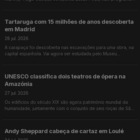
marcado pela memória e a língua. A programação passa ainda
pelo Mosteiro de São Bento da Vitória que reabre em
Outubro, depois das obras de requalificação. O Theatro Circo
Tartaruga com 15 milhões de anos descoberta
de Braga promove em Agosto um ciclo dedicado a João césar
em Madrid
Monteiro. Trompetista franco-libanês passa por Lisboa, no
próximo ano, na digressão dos 20 anos de carreira.
28 jul. 2026
A carapaça foi descoberta nas escavações para uma obra, na
capital espanhola. Vai agora ser estudada pelo Museu
Arqueológico de Alcalá de Henares. Há 13 autores nomeados
para o Prémio Booker, entre os 163 romances submetidos a
concurso. Em setembro são conhecidos os finalistas. 50 filmes
UNESCO classifica dois teatros de ópera na
fazem parte do cartaz deste ano do Cinalfama, nas escadinhas
Amazónia
de São Miguel, em Lisboa.
27 jul. 2026
Os edificios do século XIX são agora património mundial da
humanidade, juntamente com o conjunto de seis roças de São
Tomé e Principe. O realizador Pedro Costa vai receber o
prémio de cinema Robert Bresson, à margem do Festival de
Cinema de Veneza. Lidia Jorge foi distinguida com o Prémio
Andy Sheppard cabeça de cartaz em Loulé
Estatal Austríaco de Literatura Europeia, pelo conjunto da sua
obra.