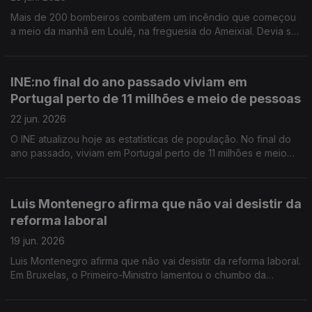
Mais de 200 bombeiros combatem um incêndio que começou
a meio da manhã em Loulé, na freguesia do Ameixial. Devia ser
sigiloso, mas está a circular na internet a imagem do exame de
matemática do 9º ano. A Missão Escola Pública alerta para a
gravidade.
INE:no final do ano passado viviam em
Portugal perto de 11 milhões e meio de pessoas
22 jun. 2026
O INE atualizou hoje as estatísticas de população. No final do
ano passado, viviam em Portugal perto de 11 milhões e meio
de pessoas. É um recorde. Abre ao publico, a 1 de julho, a
Coleção de Arte Contemporânea do Estado, em Alcabideche,
concelho de Cascais. Vai concentrar grande parte do acervo
Luis Montenegro afirma que não vai desistir da
da coleção.
reforma laboral
19 jun. 2026
Luis Montenegro afirma que não vai desistir da reforma laboral.
Em Bruxelas, o Primeiro-Ministro lamentou o chumbo da
proposta no Parlamento. O Ministério da Cultura, Juventude e
Desporto garante que o Subsídio de Mérito Cultural continua a