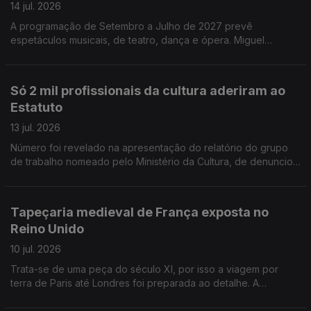
Vaudeville Rendez-Vous, de circo modermo, que passa por
14 jul. 2026
Barcelos, Braga, Guimarães e Vila Nova de Famalicão
A programação de Setembro a Julho de 2027 prevê
espetáculos musicais, de teatro, dança e ópera. Miguel
Loureiro, o diretor artistico, promete desafiar convenções e
cruzar fronteiras artisticas. A partir de amanhã e até domingo o
São Luiz recebe os alunos finalistas da Licenciatura em Teatro
Só 2 mil profissionais da cultura aderiram ao
da Escola Superior de Teatro e Cinema de Lisboa, para
Estatuto
apresentação do espetáculo de fim de curso - Hotel Paraíso. A
Companhia de Teatro dos Aloés, na Amadora, apresenta a 9º
13 jul. 2026
Mostra de Jovens Criadores de Teatro.
Número foi revelado na apresentação do relatório do grupo
de trabalho nomeado pelo Ministério da Cultura, de denunciou
burocracia a mais e falhas na comunicação. Margarida Balseiro
Lopes reconhece problemas mas insiste em avançar com a
revisão. Aos 88 anos o ator Anthony Hopkins estreia-se na
Tapeçaria medieval de França exposta no
música clássica com o disco "Life is a dream", tocando piano,
Reino Unido
sob a direção do maestro Gustavo Dudamel.
10 jul. 2026
Trata-se de uma peça do século XI, por isso a viagem por
terra de Paris até Londres foi preparada ao detalhe. A
tapeçaria de Bayeux fica em exposição no Museu Britânico
durante um ano. A Universidade Nova de Lisboa vai receber o