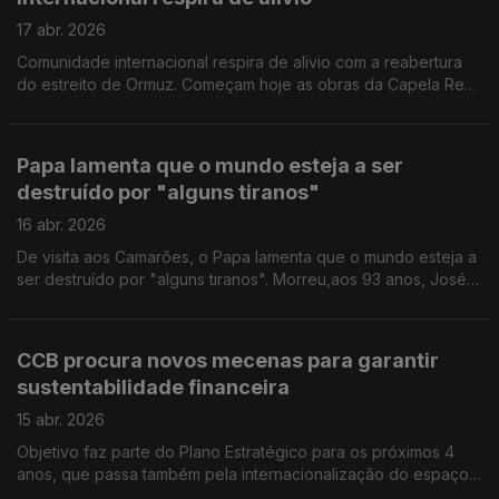
17 abr. 2026
Comunidade internacional respira de alivio com a reabertura
do estreito de Ormuz. Começam hoje as obras da Capela Real
do Palácio de Sintra orçadas em cerca de 3 milhões de euros.
Papa lamenta que o mundo esteja a ser
destruído por "alguns tiranos"
16 abr. 2026
De visita aos Camarões, o Papa lamenta que o mundo esteja a
ser destruído por "alguns tiranos". Morreu,aos 93 anos, José
Luís Tinoco. Artista plástico, arquiteto e autor de canções
emblemáticas como "No teu poema", "Um homem na cidade"
e "Madrugada".
CCB procura novos mecenas para garantir
sustentabilidade financeira
15 abr. 2026
Objetivo faz parte do Plano Estratégico para os próximos 4
anos, que passa também pela internacionalização do espaço.
A nova programação será apresentada em junho. Um quadro