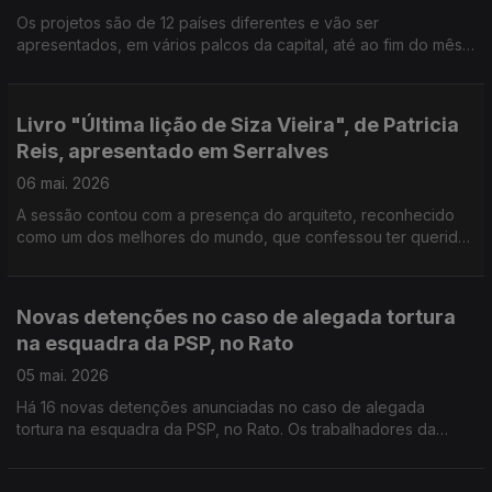
Alentejo.
Os projetos são de 12 países diferentes e vão ser
apresentados, em vários palcos da capital, até ao fim do mês.
A arquitetura e a comida são o mote para a Open House
Lisboa, este fim de semana. Há visitas guiadas a espaços
habitualmente fechados ao público, que forma o circuito de
Livro "Última lição de Siza Vieira", de Patricia
abastecimento e alimentação da cidade. O parlamento
Reis, apresentado em Serralves
recomenda ao governo que adote critérios técnicos e
científicos para a recuperação doo Forte de Elvas, património
06 mai. 2026
mundial da UNESCO.
A sessão contou com a presença do arquiteto, reconhecido
como um dos melhores do mundo, que confessou ter querido
ser escultor. O livro resultou de uma série de conversas com a
jornalista Patricia Reis. " A cola não faz a colagem", este é o
nome da exposição sobre os 70 anos de carreira de Júlio
Novas detenções no caso de alegada tortura
Pomar, desde hoje no Atelier Museu. Morreu Ted Turner, o
na esquadra da PSP, no Rato
fundador da CNN, que iniciou o ciclo de 24horas de noticias
em televisão. Tinha 87 anos.
05 mai. 2026
Há 16 novas detenções anunciadas no caso de alegada
tortura na esquadra da PSP, no Rato. Os trabalhadores da
Casa da Música convocaram uma greve de seis dias para a
próxima semana, entre 11 e 16 de maio.