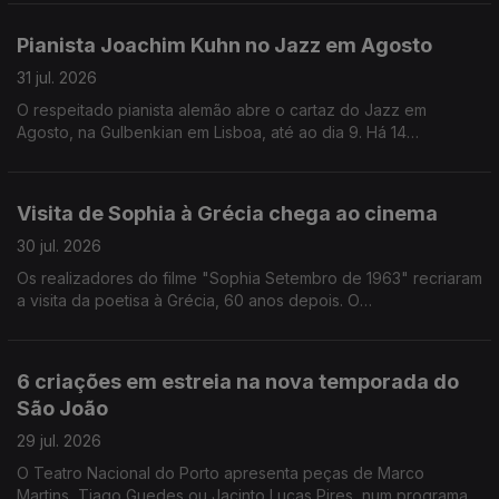
Camões" e tem visitas guiadas até Setembro. A orquestra
LUME - Lisbon Underground Music Ensemble estreia novas
Pianista Joachim Kuhn no Jazz em Agosto
composições no Jazz em Agosto, nos Jardins da Gulbenkian,
para assinar os 20 anos do grupo que junta o jazz à musica
31 jul. 2026
erudita.
O respeitado pianista alemão abre o cartaz do Jazz em
Agosto, na Gulbenkian em Lisboa, até ao dia 9. Há 14
concertos agendados. A pintora Graça Morais admite que há
cada vez mais público a identificar-se com a sua obra e o que
ela reflete do pais e do mundo. Os filmes da realizadora Agnès
Visita de Sophia à Grécia chega ao cinema
Varda vão estar em retrospetiva, em cinemas de Lisboa e do
Porto, até ao final de Setembro.
30 jul. 2026
Os realizadores do filme "Sophia Setembro de 1963" recriaram
a visita da poetisa à Grécia, 60 anos depois. O
filme/documentário inclui notas do diário da poetisa e alguns
poemas. O mercado do Bolhão no Porto recebeu a maratona
de piano, para angariar público para o PianoFest. Morreu
6 criações em estreia na nova temporada do
Manolo Solo, o actor espanhol tinha 62 anos.
São João
29 jul. 2026
O Teatro Nacional do Porto apresenta peças de Marco
Martins, Tiago Guedes ou Jacinto Lucas Pires, num programa