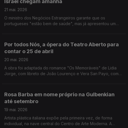
Israel chegam amanhã
produtos locais. Nasceu na vila de Redondo a Associação
Barro Vivo, para manter viva a arte da olaria, praticada
21 mai. 2026
atualmente apenas por 4 pessoas.
O ministro dos Negócios Estrangeiros garante que os
portugueses "estão bem de saúde", mas já apresentou um
protestou pelo facto da embaixadora em Telavive ter sido
impedida de falar com os cidadãos nacionais.
Por todos Nós, a ópera do Teatro Aberto para
contar o 25 de abril
20 mai. 2026
A obra foi adaptada do romance "Os Memoráveis" de Lidia
Jorge, com libreto de João Lourenço e Vera San Payo, com
música de Eurico Carrapatoso. A estreia coincide com a
entrega da Medalha de Mérito Cultural à companhia, que foi a
primeira a ser fundada em Portugal, depois da revolução. A
Rosa Barba em nome próprio na Gulbenkian
companhia de teatro Escola de Mulheres apresenta a peça
até setembro
número 80. Chama-se "Abrir fogo" e pretende afirmar o
espaço público como lugar de cidadania. O filme "Soco a
19 mai. 2026
Soco", que é um documentário sobre a vida do campeão de
Artista plástica italiana expõe pela primeira vez, de forma
boxe Orlando Jesus, já está nas salas de cinema de todo o
individual, na nave central do Centro de Arte Moderna. A
pais.