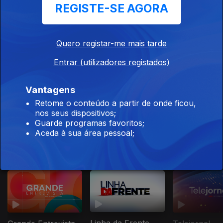
REGISTE-SE AGORA
Moura
Quero registar-me mais tarde
Entrar (utilizadores registados)
Ep. 1
18 fev. 2026
Dirk Niepoort
Vantagens
Retome o conteúdo a partir de onde ficou,
nos seus dispositivos;
Guarde programas favoritos;
Aceda à sua área pessoal;
Este conteúdo faz parte de Notícias,
Reportagem e Entrevista