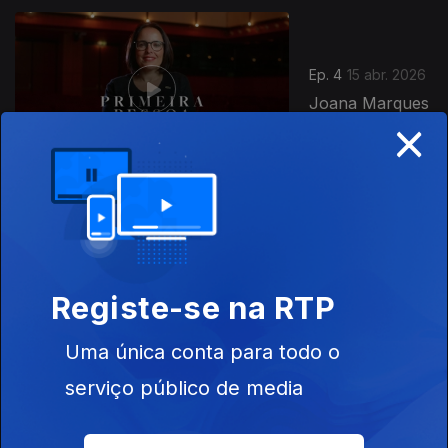
Ep. 4
15 abr. 2026
Joana Marques
×
Ep. 3
01 abr. 2026
José Gameiro
Registe-se na RTP
Uma única conta para todo o
909822
serviço público de media
Ep. 2
04 mar. 2026
José Barata