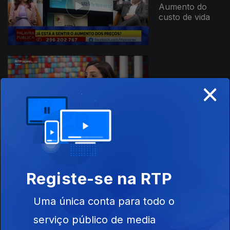
Aumento do
custo de vida
×
22 abr. 2026
Medicina do
Estilo de Vida
Registe-se na RTP
08 abr. 2026
Animais de Rua
Uma única conta para todo o
serviço público de media