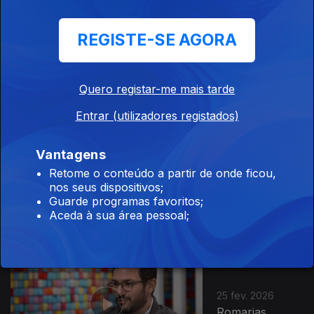
REGISTE-SE AGORA
25 mar. 2026
Osteopatia
Quero registar-me mais tarde
Entrar (utilizadores registados)
911540
Vantagens
11 mar. 2026
Retome o conteúdo a partir de onde ficou,
O sono e a
nos seus dispositivos;
saúde
Guarde programas favoritos;
Aceda à sua área pessoal;
25 fev. 2026
Romarias