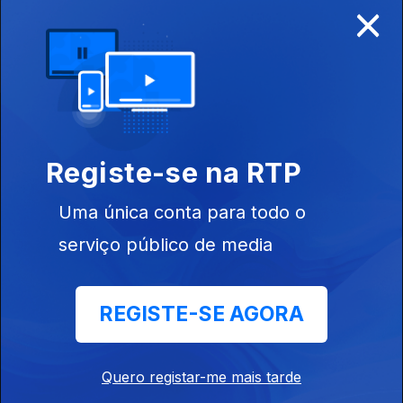
×
Disponível para iOS, Android, Apple TV, Android TV e
CarPlay
Registe-se na RTP
Uma única conta para todo o
serviço público de media
REGISTE-SE AGORA
NOTÍCIAS
DESPORTO
Quero registar-me mais tarde
TELEVISÃO