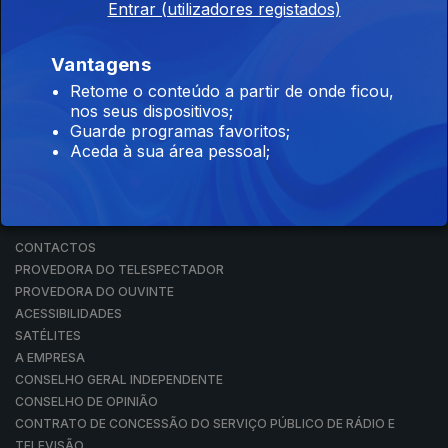
Entrar (utilizadores registados)
RÁDIO
RTP ARQUIVOS
RTP ENSINA
Vantagens
RTP PLAY
Retome o conteúdo a partir de onde ficou,
EM DIRETO
nos seus dispositivos;
REVER PROGRAMAS
Guarde programas favoritos;
Aceda à sua área pessoal;
CONCURSOS
PERGUNTAS FREQUENTES
CONTACTOS
CONTACTOS
PROVEDORA DO TELESPECTADOR
PROVEDORA DO OUVINTE
ACESSIBILIDADES
SATÉLITES
A EMPRESA
CONSELHO GERAL INDEPENDENTE
CONSELHO DE OPINIÃO
CONTRATO DE CONCESSÃO DO SERVIÇO PÚBLICO DE RÁDIO E
TELEVISÃO