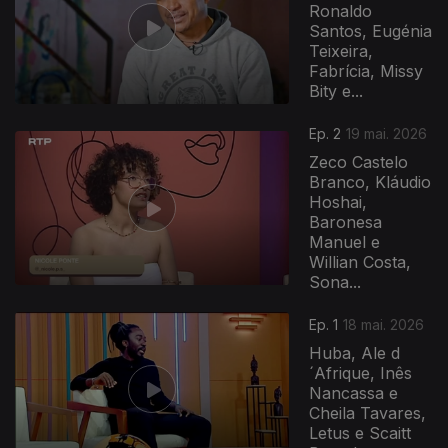
Ronaldo
Santos, Eugénia
Teixeira,
Fabrícia, Missy
Bity e...
930001
Ep. 2
19 mai. 2026
Zeco Castelo
Branco, Kláudio
Hoshai,
Baronesa
Manuel e
Willian Costa,
Sona...
Ep. 1
18 mai. 2026
Huba, Ale d
´Afrique, Inês
Nancassa e
Cheila Tavares,
Letus e Scaitt