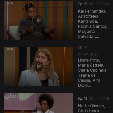
Ep. 15
05 jun. 2026
Kai Fernandes,
Aristóteles
Kandimba,
Facínia Santos,
Mugueto
Salvador,...
933866
Ep. 14
04 jun. 2026
Lisete Pote,
Maria Estrela,
Cléria Capiñala,
Teana de
Cássia, Alfa
Djoló...
Ep. 13
03 jun. 2026
Netlie Oliveira,
Chris Inácio,