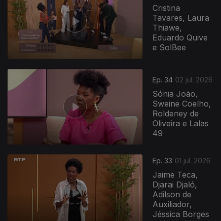
Cristina
Tavares, Laura
Thiawe,
Eduardo Quive
e SolBee
Ep. 34
02 jul. 2026
Sónia João,
Sweine Coelho,
Roldeney de
Oliveira e Lalas
49
Ep. 33
01 jul. 2026
Jaime Teca,
Djarai Djaló,
Adilson de
Auxiliador,
Jéssica Borges