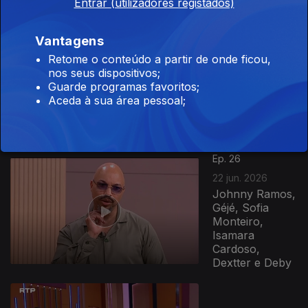
Entrar (utilizadores registados)
Ep. 27
Vantagens
23 jun. 2026
Retome o conteúdo a partir de onde ficou,
Vlado Coast, Ori
nos seus dispositivos;
G, Ruth
Guarde programas favoritos;
Makambo,
Aceda à sua área pessoal;
Grupo Lírio dos
Vales e Márcia
Carvalho
937080
Ep. 26
22 jun. 2026
Johnny Ramos,
Géjé, Sofia
Monteiro,
Isamara
Cardoso,
Dextter e Deby