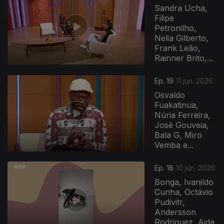
Sandra Ucha,
Filipe
Petronilho,
Nelia Gilberto,
Frank Leão,
Rainner Brito,...
Ep. 19
11 jun. 2026
Osvaldo
Fuakatinua,
Núria Ferreira,
José Gouveia,
Bala G, Miro
Vemba e...
Ep. 18
10 jun. 2026
Bonga, Ivanildo
Cunha, Octávio
Pudivitr,
Andersson
Rodriguez, Aida