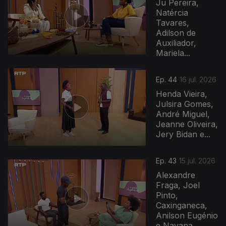
Ju Pereira,
Natércia
Tavares,
Adilson de
Auxiliador,
Mariela...
Ep. 44
16 jul. 2026
Henda Vieira,
Julsira Gomes,
André Miguel,
Jeanne Oliveira,
Jery Bidan e...
Ep. 43
15 jul. 2026
Alexandre
Fraga, Joel
Pinto,
Caxinganeca,
Anilson Eugénio
e Nayana