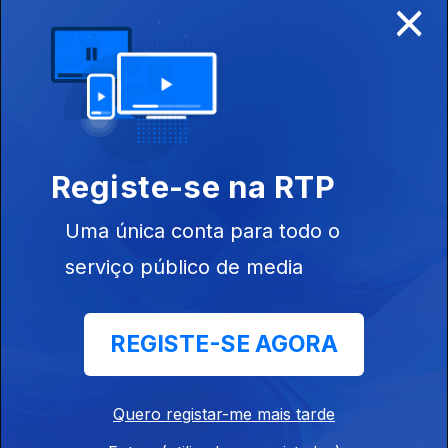
×
Mila Carvalho,
Paula Bravo,
Nah Cardoso,
Onésio Soda,
Lohanna e
Justino Delgado
Ep. 29
Registe-se na RTP
25 jun. 2026
Especial
Uma única conta para todo o
Independência
de Moçambique
serviço público de media
Ep. 28
REGISTE-SE AGORA
24 jun. 2026
Less Essy, Luís
Almeida, Ge
Straga, Cadita,
Quero registar-me mais tarde
Madalena
Santos