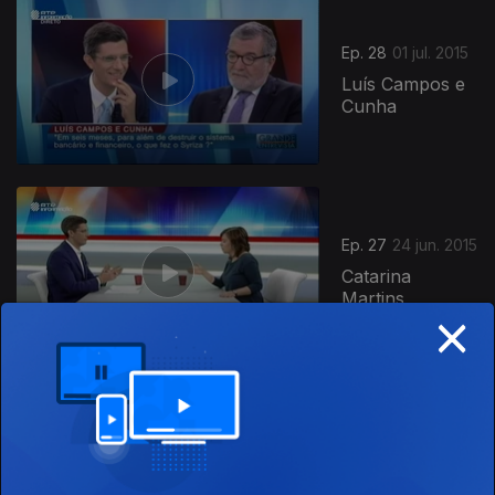
199514
Ep. 28
01 jul. 2015
Luís Campos e
Cunha
Ep. 27
24 jun. 2015
Catarina
Martins
×
Ep. 26
17 jun. 2015
Marinho e Pinto