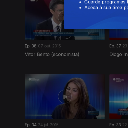
Guarde programas f
Aceda à sua área pe
Ep. 38
07 out. 2015
Ep. 37
23
Vítor Bento (economista)
Diogo In
Ep. 34
24 jul. 2015
Ep. 33
22 