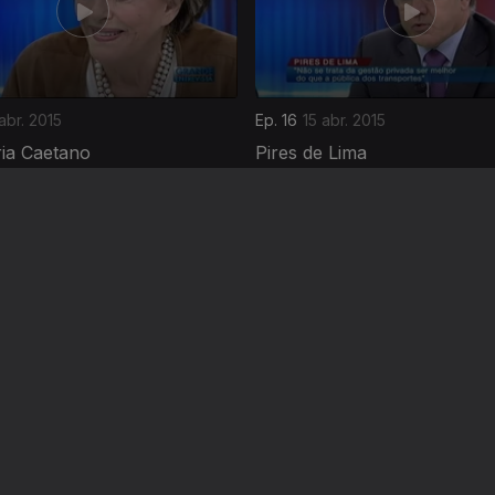
abr. 2015
Ep. 16
15 abr. 2015
ia Caetano
Pires de Lima
mar. 2015
Ep. 12
25 mar. 2015
a Conceição
Joana Amaral Dias