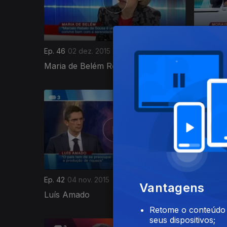
Ep. 46
02 dez. 2015
Ep. 45
25
Maria de Belém Roseira
Nuno Mo
210010
Ep. 42
04 nov. 2015
Ep. 41
28 
Vantagens
Luís Amado
Pacheco
Retome o conteúdo a
seus dispositivos;