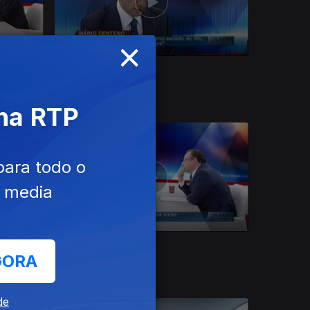
×
Ep. 43
11 nov. 2015
Mário Centeno
 na RTP
para todo o
e media
Ep. 39
14 out. 2015
GORA
Francisco Assis
de