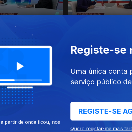
 nov. 2015
Ep. 44
18 nov. 2015
rais Sarmento
Francisco Louçã
Registe-se
Uma única conta 
serviço público d
out. 2015
Ep. 40
21 out. 2015
REGISTE-SE A
 Pereira
Prof. António Barreto
 partir de onde ficou, nos
Quero registar-me mais tar