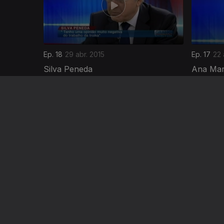
Ep. 18
29 abr. 2015
Ep. 17
22 
Silva Peneda
Ana Mar
Ep. 14
01 abr. 2015
Ep. 13
27 
António Zambujo
Maria d